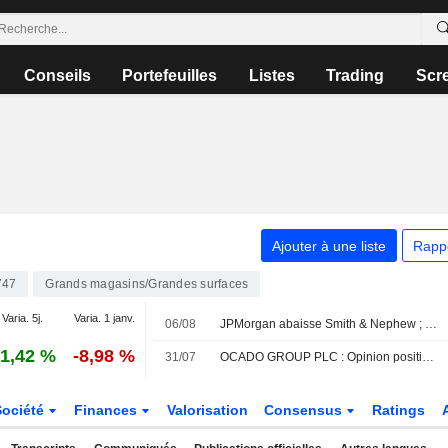
Conseils
Portefeuilles
Listes
Trading
Scr
Ajouter à une liste
Rapp
747
Grands magasins/Grandes surfaces
Varia. 5j.
Varia. 1 janv.
06/08
JPMorgan abaisse Smith & Nephew ; les courtiers plébiscitent Next
1,42 %
-8,98 %
31/07
OCADO GROUP PLC : Opinion positive de AlphaValue/Baader Europe
Société
Finances
Valorisation
Consensus
Ratings