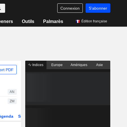
Connexion
S'abonner
eeners
Outils
Palmarès
Édition française
Indices
Europe
Amériques
Asie
ort PDF
AN
ZM
Agenda
Secteur
Dérivés
Fonds et ETFs