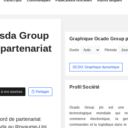
Transcripts
Communiqués
Publications officielles
Autres langues
Asda Group
Graphique Ocado Group p
partenariat
Durée
Période
OCDO: Graphique dynamique
Profil Société
 à vos sources
Partager
Ocado Group plc est une en
technologique mondiale qui red
rd de partenariat
commerce électronique, la ge
commandes et la logistique dans le 
'Asda au Royaume-Uni