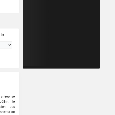
lc
treprise
éfinit le
stion des
secteur de