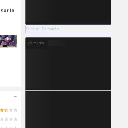
sur le
Suite du Palmarès
Palmarès