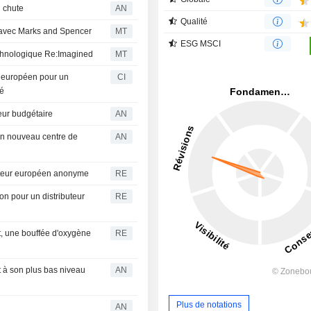
l chute
AN
Qualité
s avec Marks and Spencer
MT
ESG MSCI
chnologique Re:Imagined
MT
r européen pour un
CI
sé
eur budgétaire
AN
un nouveau centre de
AN
buteur européen anonyme
RE
on pour un distributeur
RE
it, une bouffée d'oxygène
RE
it à son plus bas niveau
AN
Plus de notations
AN