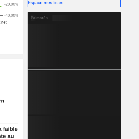
x secteurs
Espace mes listes
iques.
Palmarès
faible
te au