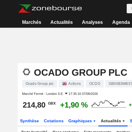
Marchés
Actualités
Analyses
Agenda
OCADO GROUP PLC
Ocado Group plc
Actions
OCDO
GB00B3MBS
Marché Fermé -
London S.E.
17:35:16 07/08/2026
214,80
+1,90 %
GBX
+
Synthèse
Cotations
Graphiques
Actualités