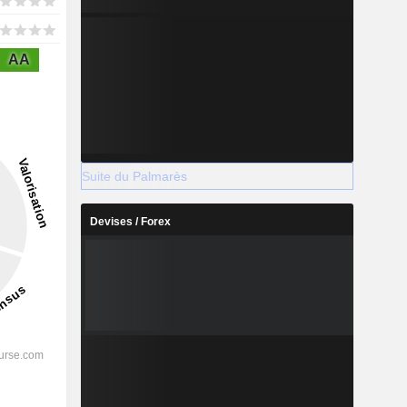
AA
Suite du Palmarès
Devises / Forex