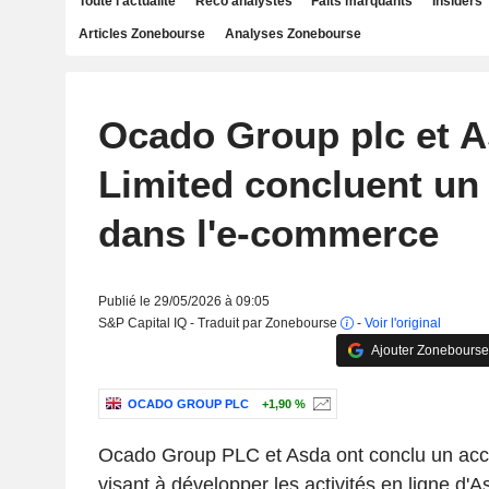
Toute l'actualité
Reco analystes
Faits marquants
Insiders
Articles Zonebourse
Analyses Zonebourse
Ocado Group plc et 
Limited concluent un 
dans l'e-commerce
Publié le 29/05/2026 à 09:05
S&P Capital IQ - Traduit par Zonebourse
-
Voir l'original
Ajouter Zonebourse
OCADO GROUP PLC
+1,90 %
Ocado Group PLC et Asda ont conclu un acco
visant à développer les activités en ligne d