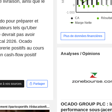
permet aux entreprises de nombreu
ivraison, ainsi que le
de pérenniser leurs opérations logist
do pour préparer et
teurs tels qu'Uber
 devrait pas avoir
Plus de données financières
fiscal 2026. Ocado
rerie positifs au cours
Analyses / Opinions
n cash-flow positif
e à vos sources
Partager
OCADO GROUP PLC : la 
performance sous-jacen