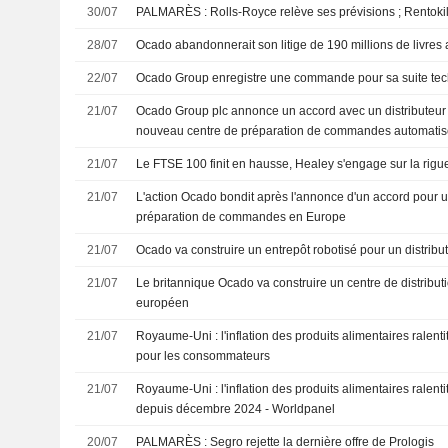
30/07
PALMARÈS : Rolls-Royce relève ses prévisions ; Rentoki
28/07
Ocado abandonnerait son litige de 190 millions de livre
22/07
Ocado Group enregistre une commande pour sa suite te
21/07
Ocado Group plc annonce un accord avec un distributeu
nouveau centre de préparation de commandes automati
21/07
Le FTSE 100 finit en hausse, Healey s'engage sur la rigu
21/07
L'action Ocado bondit après l'annonce d'un accord pour 
préparation de commandes en Europe
21/07
Ocado va construire un entrepôt robotisé pour un distri
21/07
Le britannique Ocado va construire un centre de distributi
européen
21/07
Royaume-Uni : l'inflation des produits alimentaires ralent
pour les consommateurs
21/07
Royaume-Uni : l'inflation des produits alimentaires ralent
depuis décembre 2024 - Worldpanel
20/07
PALMARÈS : Segro rejette la dernière offre de Prologis