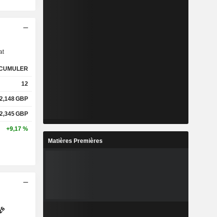
s
at
CUMULER
12
2,148
GBP
2,345
GBP
+9,17 %
Matières Premières