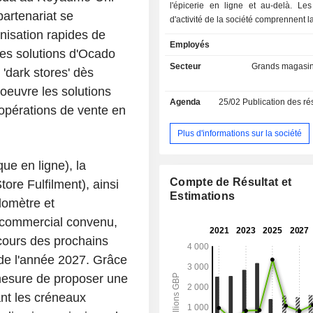
l'épicerie en ligne et au-delà. Le
artenariat se
d'activité de la société comprennent l
nisation rapides de
et les solutions technologiques. 
Employés
Logistique fournit des centres de tra
les solutions d'Ocado
commandes (CFC) et des services log
Secteur
Grands magasi
'dark stores' dès
des clients au Royaume-Uni (Wm
oeuvre les solutions
Supermarkets Limited et Ocado Retai
Agenda
25/02
Publication des résultats -
Le segment Solutions technologiqu
opérations de vente en
des solutions complètes de vente au
ligne ainsi que des solutions autom
Plus d'informations sur la société
stockage et de préparation de comm
les produits de grande consomma
que en ligne), la
clients professionnels, tant au R
Compte de Résultat et
re Fulfilment), ainsi
qu’à l’étranger. Les solutions tech
Estimations
ilomètre et
comprennent Ocado Intelligent A
(OIA). Sa plateforme Ocado Smar
re commercial convenu,
(OSP) est une solution configurable
cours des prochains
bout pour le commerce électronique,
des commandes et la logistique, c
de l'année 2027. Grâce
répondre aux exigences de la vente 
mesure de proposer une
produits alimentaires. OIA fo
nt les créneaux
technologie d’automatisation des en