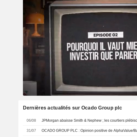
Dernières actualités sur Ocado Group plc
06/08
JPMorgan abaisse Smith & Nephew ; les courtiers plébisc
31/07
OCADO GROUP PLC : Opinion positive de AlphaV