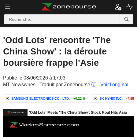
'Odd Lots' rencontre 'The
China Show' : la déroute
boursière frappe l'Asie
Publié le 08/06/2026 à 17:03
MT Newswires - Traduit par Zonebourse
-
Voir l'original
SAMSUNG ELECTRONICS CO., LTD.
+0,22 %
SK HYNIX INC.
-4,88 