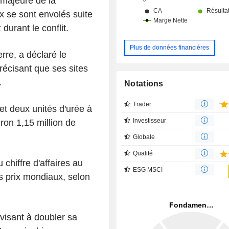
 majeure de la
d'Oman ; et La banque islamique rep
activités bancaires de la fenêtre isla
x se sont envolés suite
banque, Meethaq. La banque
durant le conflit.
également des services d'assurance.
Plus de données financières
rre, a déclaré le
récisant que ses sites
.
Notations
Trader
t deux unités d'urée à
Investisseur
ron 1,15 million de
Globale
Qualité
chiffre d'affaires au
ESG MSCI
s prix mondiaux, selon
visant à doubler sa