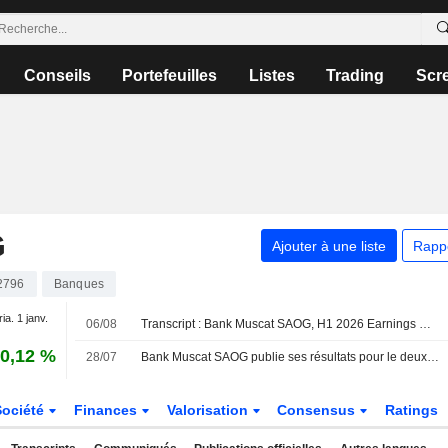
Conseils
Portefeuilles
Listes
Trading
Scr
G
Ajouter à une liste
Rapp
2796
Banques
ria. 1 janv.
06/08
Transcript : Bank Muscat SAOG, H1 2026 Earnings Call, Aug 06, 2026
0,12 %
28/07
Bank Muscat SAOG publie ses résultats pour le deuxième trimestre et le premier semestre clos le 30 juin 2026
Société
Finances
Valorisation
Consensus
Ratings