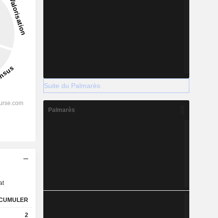
Suite du Palmarès
Palmarès
s
at
CUMULER
2