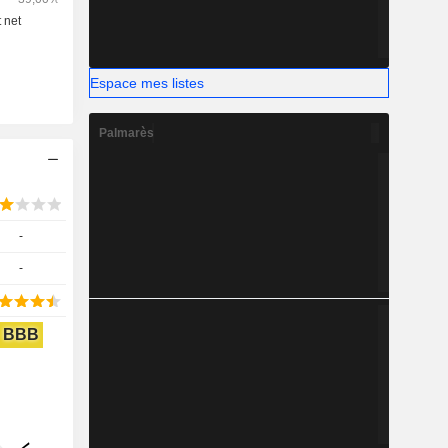
résente les
mique de la
 propose
Espace mes listes
Palmarès
-
-
BBB