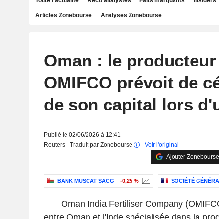
Toute l'actualité
Reco analystes
Faits marquants
Insiders
Articles Zonebourse
Analyses Zonebourse
Oman : le producteur
OMIFCO prévoit de c
de son capital lors d
Publié le 02/06/2026 à 12:41
Reuters - Traduit par Zonebourse
-
Voir l'original
Ajouter Zonebourse
BANK MUSCAT SAOG
-0,25 %
SOCIÉTÉ GÉNÉRA
Oman India Fertiliser Company (OMIFCO)
entre Oman et l'Inde spécialisée dans la pro