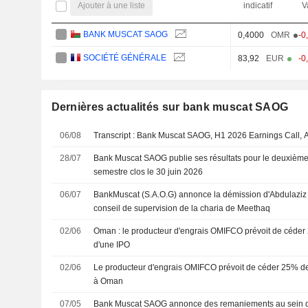
Ajouter à une liste
indicatif
V
BANK MUSCAT SAOG
0,4000
OMR
-0
SOCIÉTÉ GÉNÉRALE
83,92
EUR
-0
Dernières actualités sur bank muscat SAOG
06/08
Transcript : Bank Muscat SAOG, H1 2026 Earnings Call, 
28/07
Bank Muscat SAOG publie ses résultats pour le deuxième t
semestre clos le 30 juin 2026
06/07
BankMuscat (S.A.O.G) annonce la démission d'Abdulaziz 
conseil de supervision de la charia de Meethaq
02/06
Oman : le producteur d'engrais OMIFCO prévoit de céder 
d'une IPO
02/06
Le producteur d'engrais OMIFCO prévoit de céder 25% de 
à Oman
07/05
Bank Muscat SAOG annonce des remaniements au sein d