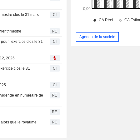
imestre clos le 31 mars
CI
ier trimestre
RE
Agenda de la société
ur l'exercice clos le 31
CI
 12, 2026
xercice clos le 31
CI
2025
CI
dividende en numéraire de
RE
RE
 alors que le royaume
RE