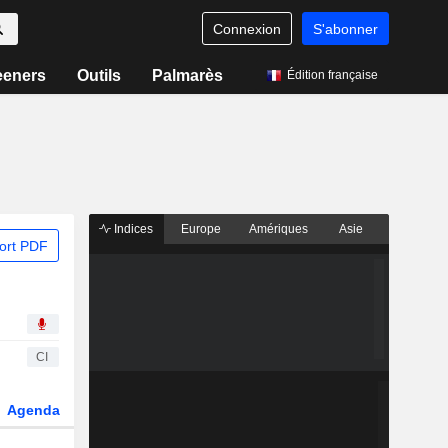
Connexion
S'abonner
eeners
Outils
Palmarès
Édition française
Indices
Europe
Amériques
Asie
ort PDF
CI
Agenda
Secteur