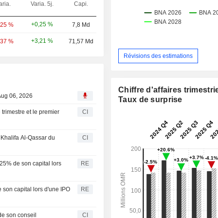
aria.
Varia. 5j.
Capi.
+0,25 %
,25 %
7,8 Md
+3,21 %
,37 %
71,57 Md
Révisions des estimations
Chiffre d'affaires trimestrie
Aug 06, 2026
Taux de surprise
rimestre et le premier
CI
Khalifa Al-Qassar du
CI
25% de son capital lors
RE
son capital lors d'une IPO
RE
e son conseil
CI