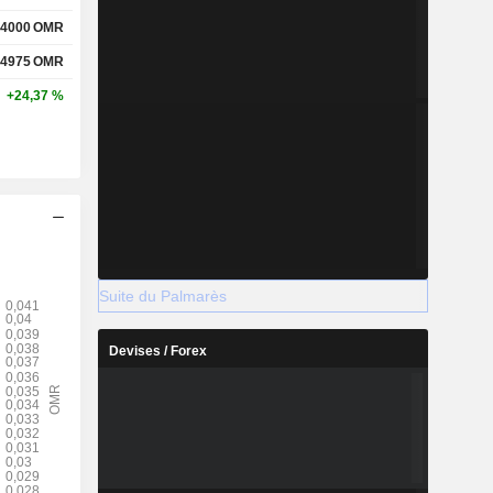
,4000
OMR
,4975
OMR
+24,37 %
Suite du Palmarès
Devises / Forex