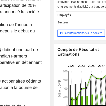
d'environ 190 agences. Elle est or
participation de 25%
cinq segments d'activité : la banque d
 a annoncé la société
propose des services aux entrepri
Employés
clients professionnels, notamment de
collecte de dépôts, le financement 
Secteur
ation de l'année à
international, les opérations de c
depuis le début du
services bancaires transactionnels,
Plus d'informations sur la société
de trésorerie et d'autres services co
.
banque de détail propose aux partic
prêts à la consommation, des cartes
 détient une part de
des comptes de dépôt (y compris d
Compte de Résultat et
d'épargne), des opérations de c
Estimations
Indian Farmers
services bancaires en ligne, des tr
operative en détiennent
fonds, de la bancassurance et d'autr
liés aux agences ; La banque de gro
des services de trésorerie, des servic
aux institutions financières, de
s actionnaires cédants
d'investissement, des services de con
tation à la bourse de
services de gestion d'actifs ; 
internationale comprend les act
succursales à l'étranger, des b
représentation et des investisse