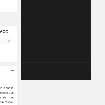
SAOG
e dont le
exerce des
ciale et
d'un réseau