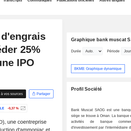
Transcripts
Communiqués
Publications officielles
Autres langues
 d'engrais
Graphique bank muscat 
éder 25%
Durée
Période
'une IPO
BKMB: Graphique dynamique
Profil Société
 à vos sources
Partager
LE
-0,37 %
Bank Muscat SAOG est une banqu
siège se trouve à Oman. La banque 
, une coentreprise
activités de banque commer
d'investissement par l'intermédiaire 
duction d'ammoniac et