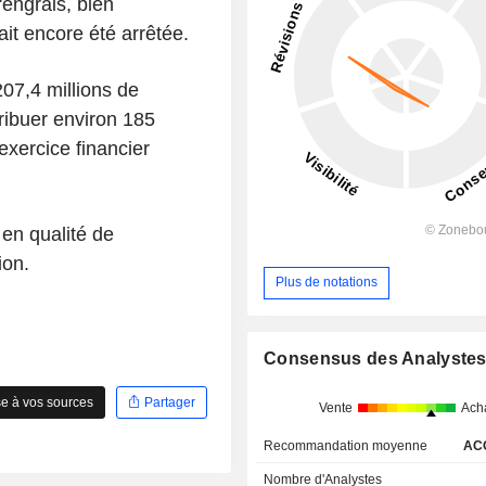
'engrais, bien
ait encore été arrêtée.
207,4 millions de
tribuer environ 185
'exercice financier
en qualité de
ion.
Plus de notations
Consensus des Analyste
e à vos sources
Partager
Vente
Ach
Recommandation moyenne
AC
Nombre d'Analystes