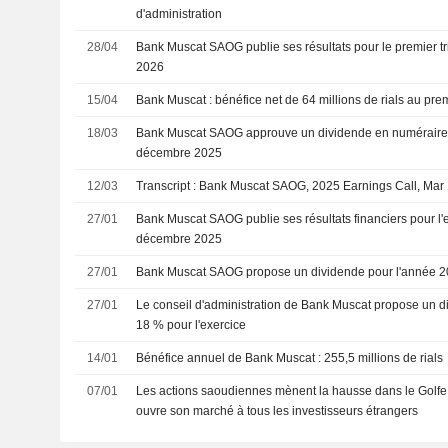
d'administration
28/04
Bank Muscat SAOG publie ses résultats pour le premier tr
2026
15/04
Bank Muscat : bénéfice net de 64 millions de rials au prem
18/03
Bank Muscat SAOG approuve un dividende en numéraire po
décembre 2025
12/03
Transcript : Bank Muscat SAOG, 2025 Earnings Call, Mar
27/01
Bank Muscat SAOG publie ses résultats financiers pour l'e
décembre 2025
27/01
Bank Muscat SAOG propose un dividende pour l'année 
27/01
Le conseil d'administration de Bank Muscat propose un 
18 % pour l'exercice
14/01
Bénéfice annuel de Bank Muscat : 255,5 millions de rials
07/01
Les actions saoudiennes mènent la hausse dans le Golfe
ouvre son marché à tous les investisseurs étrangers