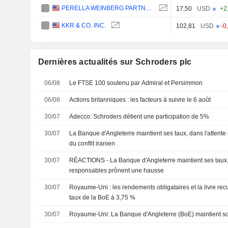
PERELLA WEINBERG PARTNERS
17,50
USD
+2
KKR & CO. INC.
102,81
USD
-0
Dernières actualités sur Schroders plc
06/08
Le FTSE 100 soutenu par Admiral et Persimmon
06/08
Actions britanniques : les facteurs à suivre le 6 août
30/07
Adecco: Schroders détient une participation de 5%
30/07
La Banque d'Angleterre maintient ses taux, dans l'attente d
du conflit iranien
30/07
RÉACTIONS - La Banque d'Angleterre maintient ses taux
responsables prônent une hausse
30/07
Royaume-Uni : les rendements obligataires et la livre rec
taux de la BoE à 3,75 %
30/07
Royaume-Uni: La Banque d'Angleterre (BoE) maintient so