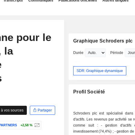
Transcripts
Communiqués
Publications officielles
Autres langues
ne pour le
Graphique Schroders plc
 la
Durée
Période
e
SDR: Graphique dynamique
s
Profil Société
 à vos sources
Partager
Schroders plc est spécialisé dans 
d'actifs. Les revenus par activité se 
PARTNERS
+2,58 %
comme suit : - gestion d'actifs et capital-
investissement (74,4%) ; - gestion de patrimoine