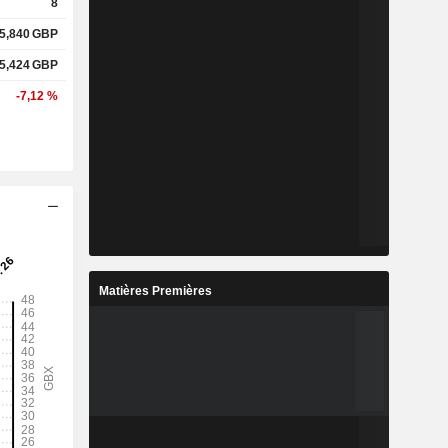
8
5,840
GBP
5,424
GBP
-7,12 %
Matières Premières