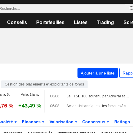
Conseils
Portefeuilles
Listes
Trading
Scr
Ajouter à une liste
Rapp
Gestion des placements et exploitants de fonds
aria. 5j.
Varia. 1 janv.
06/08
Le FTSE 100 soutenu par Admiral et Persimmon
0,76 %
+43,49 %
06/08
Actions britanniques : les facteurs à suivre le 6 août
Société
Finances
Valorisation
Consensus
Ratings