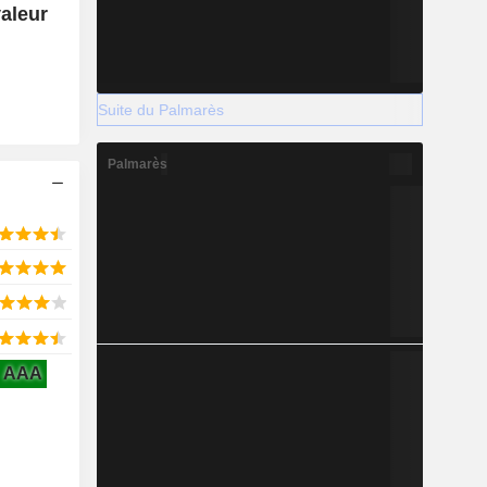
valeur
Suite du Palmarès
Palmarès
AAA