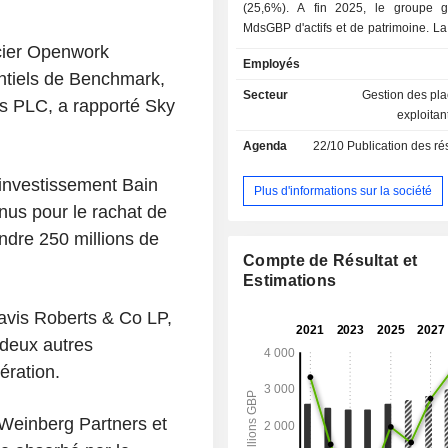
(25,6%). A fin 2025, le groupe gère 729,6
MdsGBP d'actifs et de patrimoine. La répartition
géographique des revenus est la 
ncier Openwork
Employés
Royaume-Uni (41,9%), Europe conti
entiels de Benchmark,
Moyen Orient (28,9%), Asie-Pacifique
Secteur
Gestion des pl
ers PLC, a rapporté Sky
Amériques (10,7%).
exploitan
Agenda
22/10
Publication des résultat
-investissement Bain
Plus d'informations sur la société
enus pour le rachat de
indre 250 millions de
Compte de Résultat et
Estimations
avis Roberts & Co LP,
 deux autres
ération.
 Weinberg Partners et