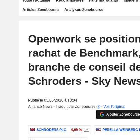
Toute l'actualité
Reco analystes
Faits marquants
Insiders
Articles Zonebourse
Analyses Zonebourse
Openwork se position
rachat de Benchmark,
branche de conseil d
Schroders - Sky New
Publié le 05/06/2026 à 13:04
Alliance News - Traduit par Zonebourse
-
Voir l'original
Ajouter Zonebourse
SCHRODERS PLC
-0,09 %
PERELLA WEINBERG 