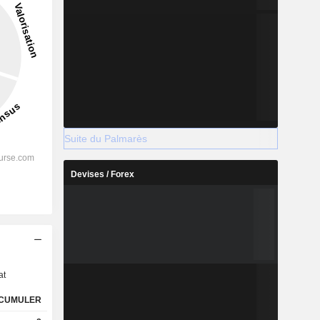
Suite du Palmarès
Devises / Forex
s
at
CUMULER