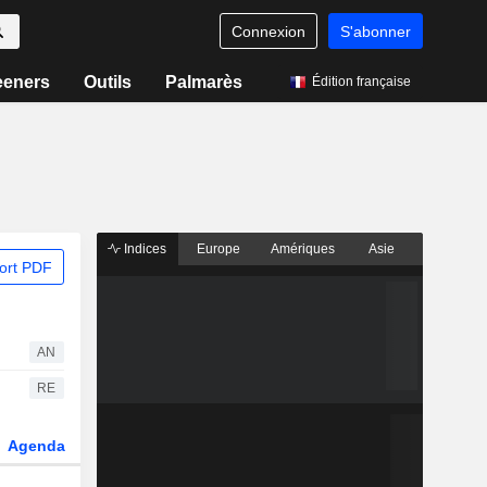
Connexion
S'abonner
eeners
Outils
Palmarès
Édition française
Indices
Europe
Amériques
Asie
ort PDF
AN
RE
Agenda
Secteur
Dérivés
Fonds et ETFs