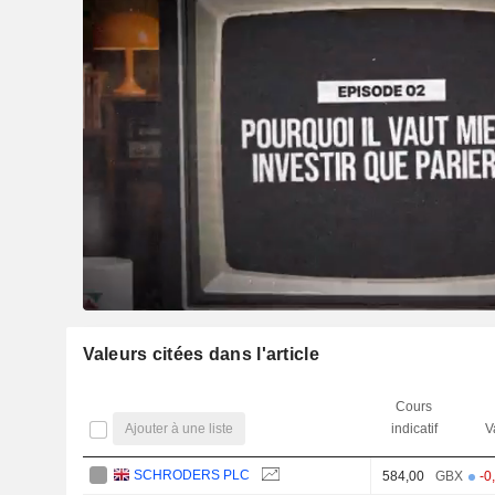
Valeurs citées dans l'article
Cours
Ajouter à une liste
indicatif
V
SCHRODERS PLC
584,00
GBX
-0