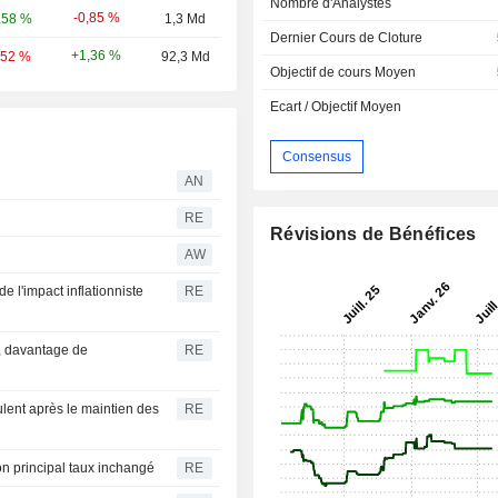
Nombre d'Analystes
-0,85 %
,58 %
1,3 Md
Dernier Cours de Cloture
+1,36 %
,52 %
92,3 Md
Objectif de cours Moyen
Ecart / Objectif Moyen
Consensus
AN
RE
Révisions de Bénéfices
AW
e l'impact inflationniste
RE
, davantage de
RE
ulent après le maintien des
RE
n principal taux inchangé
RE