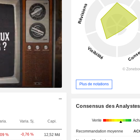
Plus de notations
Consensus des Analyste
Vente
Ach
aria.
Varia. 5j.
Capi.
Recommandation moyenne
AC
-0,76 %
,09 %
12,52 Md