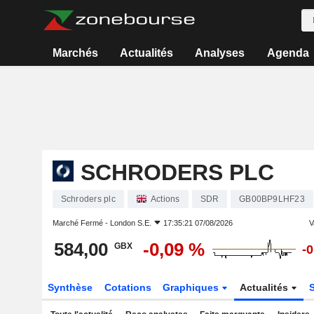
Marchés
Actualités
Analyses
Agenda
SCHRODERS PLC
Schroders plc
Actions
SDR
GB00BP9LHF23
Marché Fermé -
London S.E.
17:35:21 07/08/2026
V
584,00
-0,09 %
GBX
-
Synthèse
Cotations
Graphiques
Actualités