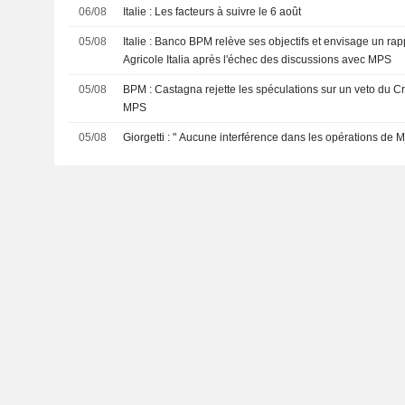
06/08
Italie : Les facteurs à suivre le 6 août
05/08
Italie : Banco BPM relève ses objectifs et envisage un r
Agricole Italia après l'échec des discussions avec MPS
05/08
BPM : Castagna rejette les spéculations sur un veto du C
MPS
05/08
Giorgetti : " Aucune interférence dans les opérations de