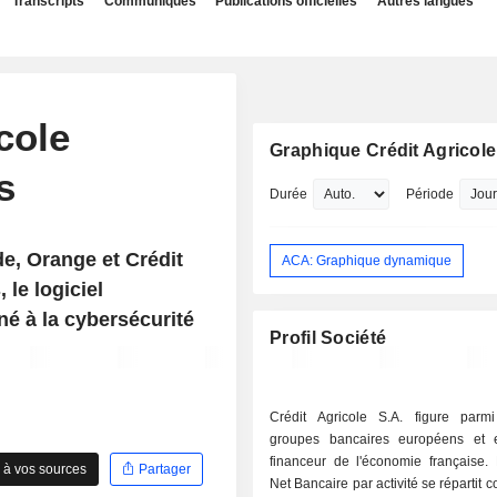
Transcripts
Communiqués
Publications officielles
Autres langues
cole
Graphique Crédit Agricole
s
Durée
Période
e, Orange et Crédit
ACA: Graphique dynamique
le logiciel
iné à la cybersécurité
Profil Société
Crédit Agricole S.A. figure parm
groupes bancaires européens et 
financeur de l'économie française. 
 à vos sources
Partager
Net Bancaire par activité se répartit 