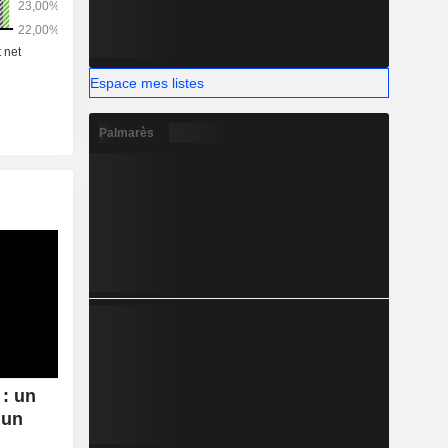
 Amérique
Espace mes listes
Palmarès
: un
 un