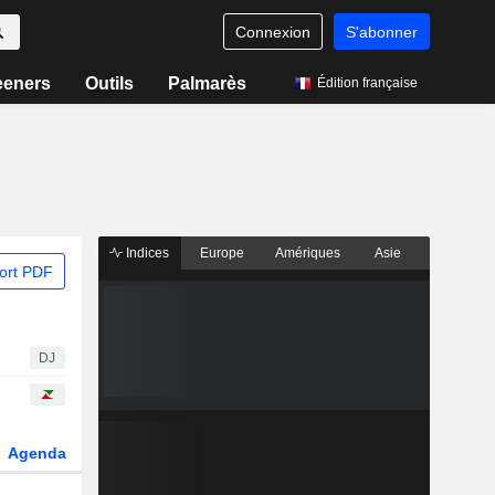
Connexion
S'abonner
eeners
Outils
Palmarès
Édition française
Indices
Europe
Amériques
Asie
ort PDF
DJ
Agenda
Secteur
Dérivés
Fonds et ETFs