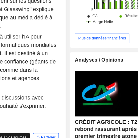
ent sur les questions
Afrique et Moyen-Orient (1%),
centrale et Amérique du Sud (0,3%).
jet Glasswing" explique
ique au média dédié à
.
 utiliser l'IA pour
Plus de données financières
informatiques mondiales
. Il est destiné à un
Analyses / Opinions
de confiance (géants de
es comme dans la
utions et agences
 discussions avec
ouhaité s'exprimer.
CRÉDIT AGRICOLE : T2 
rebond rassurant après
premier trimestre atone
e à vos sources
Partager