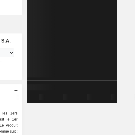
 S.A.
i les 1ers
est le 1er
Le Produit
comme suit :