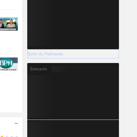
Suite du Palmarès
Palmarès