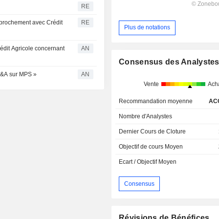
RE
approchement avec Crédit
RE
Plus de notations
rédit Agricole concernant
AN
Consensus des Analyste
 M&A sur MPS »
AN
Vente
Ach
Recommandation moyenne
AC
Nombre d'Analystes
Dernier Cours de Cloture
Objectif de cours Moyen
Ecart / Objectif Moyen
Consensus
Révisions de Bénéfices