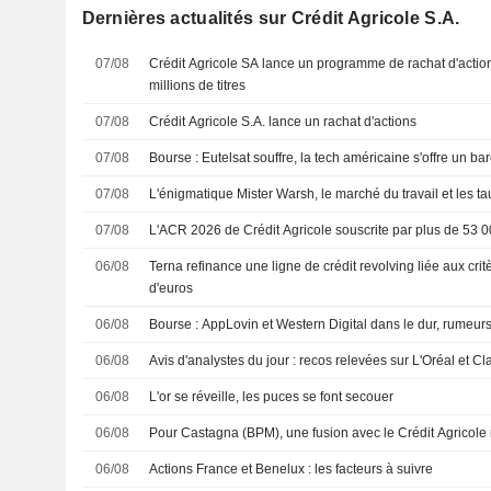
Dernières actualités sur Crédit Agricole S.A.
07/08
Crédit Agricole SA lance un programme de rachat d'acti
millions de titres
07/08
Crédit Agricole S.A. lance un rachat d'actions
07/08
Bourse : Eutelsat souffre, la tech américaine s'offre un 
07/08
L'énigmatique Mister Warsh, le marché du travail et les ta
07/08
L'ACR 2026 de Crédit Agricole souscrite par plus de 53 
06/08
Terna refinance une ligne de crédit revolving liée aux cri
d'euros
06/08
Bourse : AppLovin et Western Digital dans le dur, rumeur
06/08
Avis d'analystes du jour : recos relevées sur L'Oréal et Cl
06/08
L'or se réveille, les puces se font secouer
06/08
Pour Castagna (BPM), une fusion avec le Crédit Agricole 
06/08
Actions France et Benelux : les facteurs à suivre