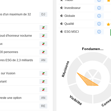
Investisseur
ons d'un maximum de 32
DJ
Globale
Qualité
ESG MSCI
baroud d'honneur nocturne
ux
000 personnes
tères ESG de 2,3 milliards
AN
s sur Vusion
ariant
reste une option
AN
RE