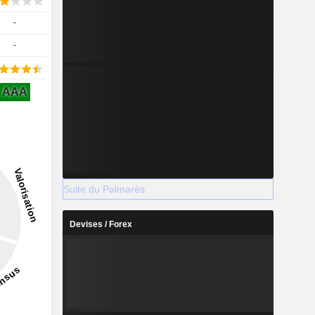
-
-
AAA
Suite du Palmarès
Devises / Forex