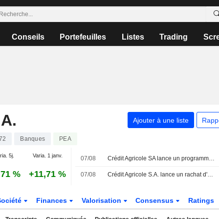
Conseils
Portefeuilles
Listes
Trading
Scr
A.
Ajouter à une liste
Rapp
72
Banques
PEA
ia. 5j.
Varia. 1 janv.
07/08
Crédit Agricole SA lance un programme de rachat d'actions d'un maximum de 32 millions de titres
,71 %
+11,71 %
07/08
Crédit Agricole S.A. lance un rachat d'actions
Société
Finances
Valorisation
Consensus
Ratings