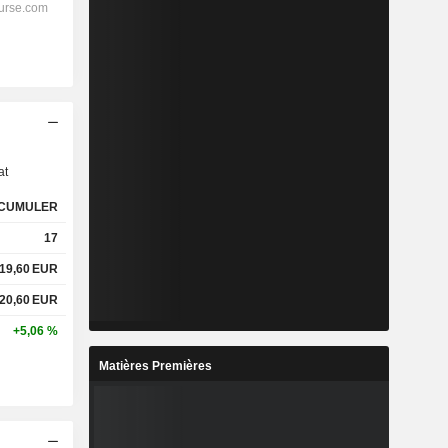
s
at
CUMULER
17
19,60
EUR
20,60
EUR
+5,06 %
Matières Premières