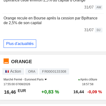
Bpifrance cède environ 2,5% du capital d'Orange
31/07
AW
Orange recule en Bourse après la cession par Bpifrance
de 2,5% de son capital
31/07
DJ
Plus d'actualités
ORANGE
Action
ORA
FR0000133308
Marché Fermé -
Euronext Paris
Après clôture
17:55:00 07/08/2026
18:57:58
EUR
+0,83 %
16,46
16,44
-0,09 %