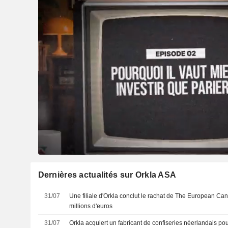
Dernières actualités sur Orkla ASA
31/07
Une filiale d'Orkla conclut le rachat de The European C
millions d'euros
31/07
Orkla acquiert un fabricant de confiseries néerlandais pou