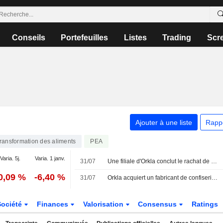
Conseils
Portefeuilles
Listes
Trading
Scr
Ajouter à une liste
Rapp
ransformation des aliments
PEA
Varia. 5j.
Varia. 1 janv.
31/07
Une filiale d'Orkla conclut le rachat de The European Candy Group pour 207 millions d'euros
0,09 %
-6,40 %
31/07
Orkla acquiert un fabricant de confiseries néerlandais pour 207 millions d'euros
Société
Finances
Valorisation
Consensus
Ratings