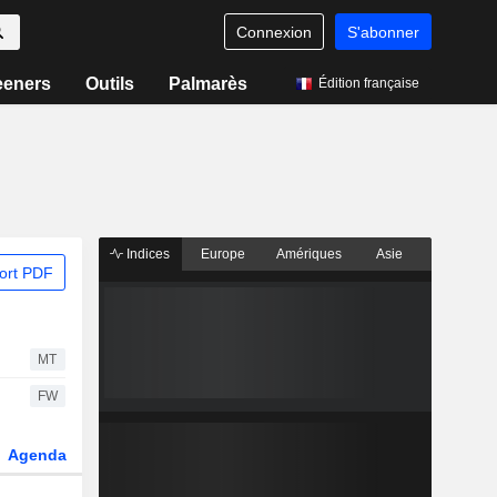
Connexion
S'abonner
eeners
Outils
Palmarès
Édition française
Indices
Europe
Amériques
Asie
ort PDF
MT
FW
Agenda
Secteur
Dérivés
Fonds et ETFs