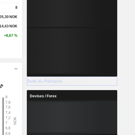
8
05,30
NOK
14,43
NOK
+8,67 %
Suite du Palmarès
Devises / Forex