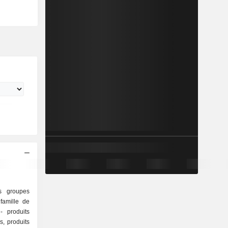
s groupes
famille de
s
s, produits