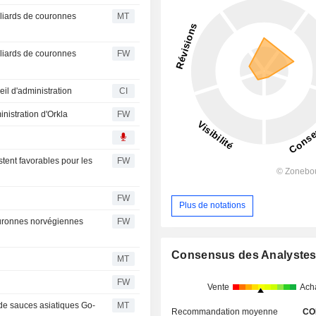
lliards de couronnes
MT
lliards de couronnes
FW
il d'administration
CI
nistration d'Orkla
FW
stent favorables pour les
FW
FW
Plus de notations
ouronnes norvégiennes
FW
Consensus des Analyste
MT
FW
Vente
Ach
 de sauces asiatiques Go-
MT
Recommandation moyenne
CO