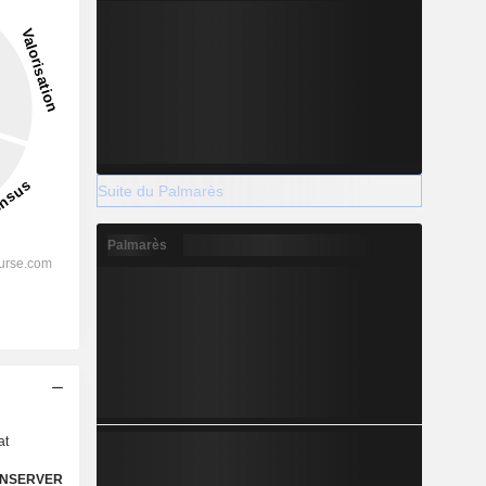
Suite du Palmarès
Palmarès
s
at
NSERVER