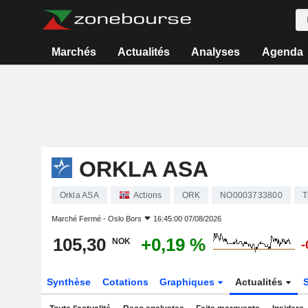
Marchés
Actualités
Analyses
Agenda
ORKLA ASA
Orkla ASA
Actions
ORK
NO0003733800
T
Marché Fermé -
Oslo Bors
16:45:00 07/08/2026
105,30
+0,19 %
NOK
-
Synthèse
Cotations
Graphiques
Actualités