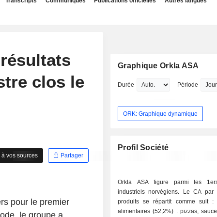
Transcripts
Communiqués
Publications officielles
Autres langues
résultats
Graphique Orkla ASA
tre clos le
Durée
Période
ORK: Graphique dynamique
Profil Société
 à vos sources
Partager
Orkla ASA figure parmi les 1er
industriels norvégiens. Le CA par 
ers pour le premier
produits se répartit comme suit : - produit
alimentaires (52,2%) : pizzas, sauce
iode, le groupe a