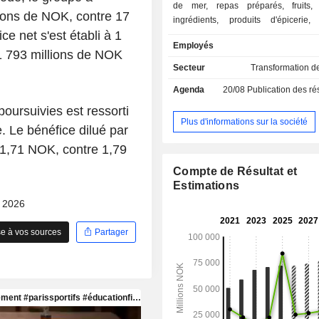
de mer, repas préparés, fruits, 
llions de NOK, contre 17
ingrédients, produits d'épicerie,
e net s'est établi à 1
ingrédients alimentaires (29,5%) ; - produits de
Employés
santé et de nutrition (12,3%) ; - produits de soins
1 793 millions de NOK
personnels et d'entretien (6%) : d
Secteur
Transformation d
produits textiles, produits cosmétique
Agenda
20/08
Publication des résultat
d'hygiène personnelle, produits d'entr
maison, produits de nettoyage prof
poursuivies est ressorti
etc. La répartition géographique du CA est la
Plus d'informations sur la société
. Le bénéfice dilué par
suivante : Norvège (19,1%), Suèd
à 1,71 NOK, contre 1,79
Danemark (10,1%), Finlande (9%), P
(4,3%), Europe (30,8%) et autres (7,5
Compte de Résultat et
Estimations
- 2026
e à vos sources
Partager