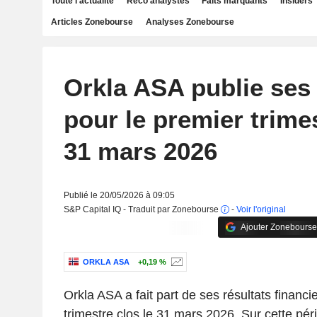
Toute l'actualité
Reco analystes
Faits marquants
Insiders
Articles Zonebourse
Analyses Zonebourse
Orkla ASA publie ses 
pour le premier trimes
31 mars 2026
Publié le 20/05/2026 à 09:05
S&P Capital IQ - Traduit par Zonebourse
-
Voir l'original
Ajouter Zonebourse
ORKLA ASA
+0,19 %
Orkla ASA a fait part de ses résultats financi
trimestre clos le 31 mars 2026. Sur cette pér