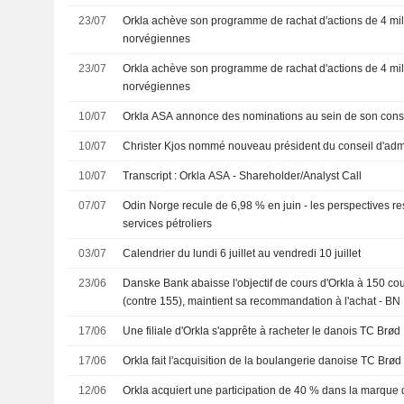
23/07
Orkla achève son programme de rachat d'actions de 4 mi
norvégiennes
23/07
Orkla achève son programme de rachat d'actions de 4 mi
norvégiennes
10/07
Orkla ASA annonce des nominations au sein de son conse
10/07
Christer Kjos nommé nouveau président du conseil d'admi
10/07
Transcript : Orkla ASA - Shareholder/Analyst Call
07/07
Odin Norge recule de 6,98 % en juin - les perspectives re
services pétroliers
03/07
Calendrier du lundi 6 juillet au vendredi 10 juillet
23/06
Danske Bank abaisse l'objectif de cours d'Orkla à 150 c
(contre 155), maintient sa recommandation à l'achat - BN
17/06
Une filiale d'Orkla s'apprête à racheter le danois TC Brød
17/06
Orkla fait l'acquisition de la boulangerie danoise TC Brød
12/06
Orkla acquiert une participation de 40 % dans la marque