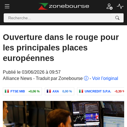
Ouverture dans le rouge pour
les principales places
européennes
Publié le 03/06/2026 à 09:57
Alliance News - Traduit par Zonebourse
-
Voir l'original
FTSE MIB
+0,06 %
AXA
0,00 %
UNICREDIT S.P.A.
-0,39 %