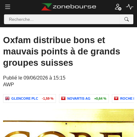
Oxfam distribue bons et
mauvais points à de grands
groupes suisses
Publié le 09/06/2026 à 15:15
AWP
GLENCORE PLC
-1,59 %
NOVARTIS AG
+0,64 %
ROCHE H