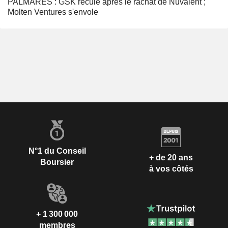
PALMARÈS : GSK recule après le rachat de Nuvalent ;
Molten Ventures s'envole
N°1 du Conseil
+ de 20 ans
Boursier
à vos côtés
+ 1 300 000
membres