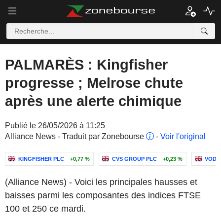
PALMARÈS : Kingfisher
progresse ; Melrose chute
après une alerte chimique
Publié le 26/05/2026 à 11:25
Alliance News - Traduit par Zonebourse
-
Voir l'original
KINGFISHER PLC
+0,77 %
CVS GROUP PLC
+0,23 %
VODA
(Alliance News) - Voici les principales hausses et
baisses parmi les composantes des indices FTSE
100 et 250 ce mardi.