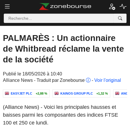
PALMARÈS : Un actionnaire
de Whitbread réclame la vente
de la société
Publié le 18/05/2026 à 10:40
Alliance News - Traduit par Zonebourse
-
Voir l'original
EASYJET PLC
+2,88 %
KAINOS GROUP PLC
+1,32 %
ANGL
(Alliance News) - Voici les principales hausses et
baisses parmi les composantes des indices FTSE
100 et 250 ce lundi.