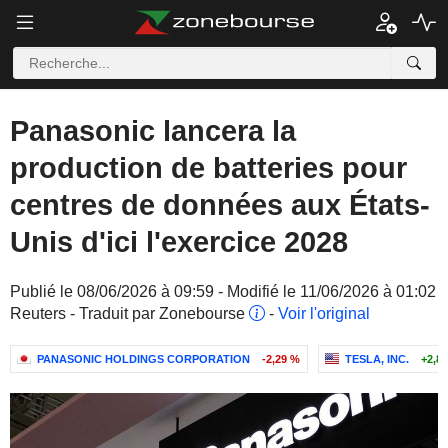
Panasonic lancera la
production de batteries pour
centres de données aux États-
Unis d'ici l'exercice 2028
Publié le 08/06/2026 à 09:59 - Modifié le 11/06/2026 à 01:02
Reuters - Traduit par Zonebourse
-
Voir l'original
PANASONIC HOLDINGS CORPORATION
-2,29 %
TESLA, INC.
+2,8