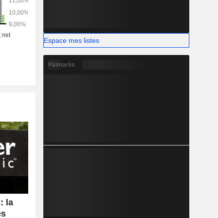
Espace mes listes
Palmarès
 la
es