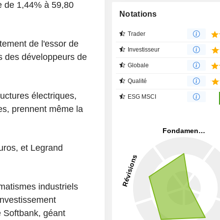
se de 1,44% à 59,80
Notations
Trader
ctement de l'essor de
Investisseur
mes des développeurs de
Globale
Qualité
uctures électriques,
ESG MSCI
ées, prennent même la
uros, et Legrand
matismes industriels
'investissement
e Softbank, géant