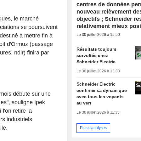
centres de données pe
nouveau relèvement de
ques, le marché
objectifs ; Schneider re
relativement mieux pos
ciations se poursuivent
Le 30 juillet 2026 à 15:50
 destiné à mettre fin à
troit d'Ormuz (passage
Résultats toujours
es, ndlr) finira par
survoltés chez
Schneider Electric
Le 30 juillet 2026 à 13:33
Schneider Electric
confirme sa dynamique
mois débute sur une
avec tous les voyants
es", souligne Ipek
au vert
'on retire la
Le 30 juillet 2026 à 11:35
rs industriels
le.
Plus d'analyses