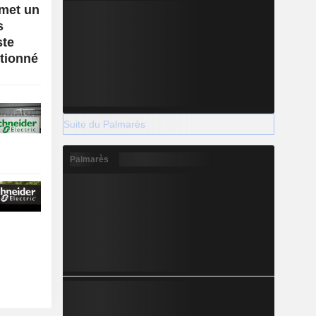
rmet un
s
ste
itionné
Suite du Palmarès
Palmarès