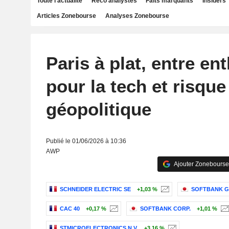
Toute l'actualité
Reco analystes
Faits marquants
Insiders
Articles Zonebourse
Analyses Zonebourse
Paris à plat, entre e
pour la tech et risque
géopolitique
Publié le 01/06/2026 à 10:36
AWP
Ajouter Zonebourse
SCHNEIDER ELECTRIC SE
+1,03 %
SOFTBANK G
CAC 40
+0,17 %
SOFTBANK CORP.
+1,01 %
STMICROELECTRONICS N.V.
+3,16 %