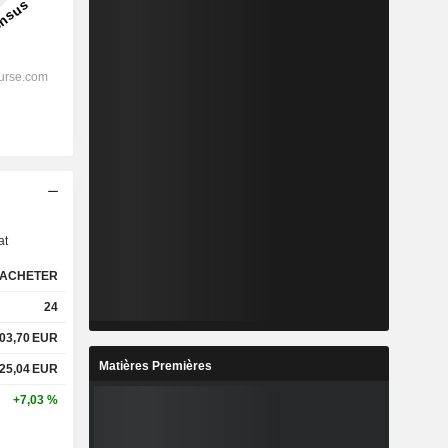
s
at
ACHETER
24
03,70
EUR
Matières Premières
25,04
EUR
+7,03 %