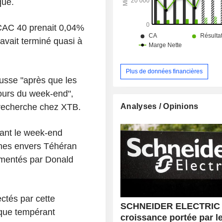
que.
 CAC 40 prenait 0,04%
 avait terminé quasi à
Plus de données financières
usse "après que les
cours du week-end",
Analyses / Opinions
 recherche chez XTB.
ant le week-end
ines envers Téhéran
limentés par Donald
ctés par cette
SCHNEIDER ELECTRIC :
tique tempérant
croissance portée par l