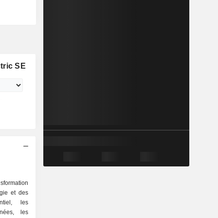
tric SE
sformation
gie et des
tiel, les
nées, les