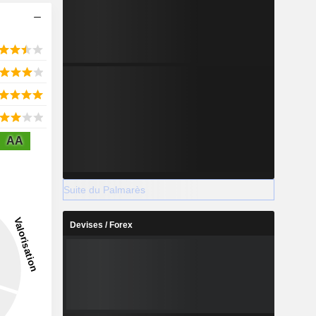
AA
Suite du Palmarès
Devises / Forex