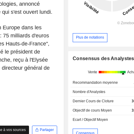
ologies, annoncé
i s'est ouvert lundi.
en Europe dans les
e : 75 milliards d'euros
Plus de notations
 les Hauts-de-France",
ué le président de
Consensus des Analyste
he, reçu à l'Elysée
e directeur général de
Vente
Ach
Recommandation moyenne
Nombre d'Analystes
Dernier Cours de Cloture
3
Objectif de cours Moyen
3
Ecart / Objectif Moyen
e à vos sources
Partager
Consensus