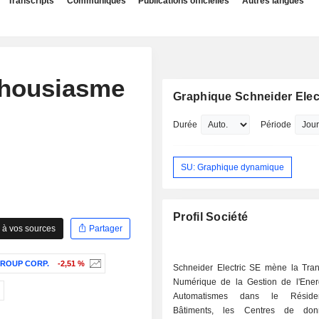
Transcripts
Communiqués
Publications officielles
Autres langues
nthousiasme
Graphique Schneider Elec
Durée
Période
SU: Graphique dynamique
Profil Société
 à vos sources
Partager
ROUP CORP.
-2,51 %
Schneider Electric SE mène la Tran
Numérique de la Gestion de l'Ener
Automatismes dans le Résiden
Bâtiments, les Centres de don