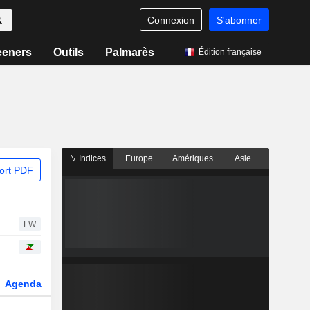
Connexion
S'abonner
eeners
Outils
Palmarès
Édition française
Indices
Europe
Amériques
Asie
ort PDF
FW
Agenda
Secteur
Dérivés
Fonds et ETFs