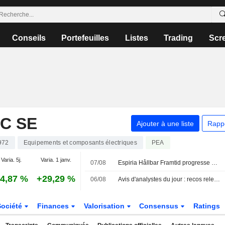
Conseils
Portefeuilles
Listes
Trading
Scr
C SE
Ajouter à une liste
Rapp
972
Equipements et composants électriques
PEA
Varia. 5j.
Varia. 1 janv.
07/08
Espiria Hållbar Framtid progresse de 2,5 % en juillet – allègement des positions dans Bristol Myers Squibb, Merck et Novo Nordisk
4,87 %
+29,29 %
06/08
Avis d'analystes du jour : recos relevées sur L'Oréal et Clariant
Société
Finances
Valorisation
Consensus
Ratings