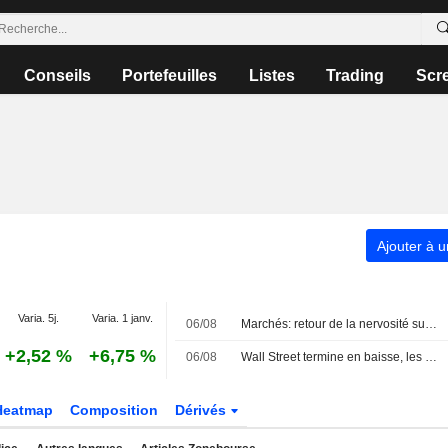
Conseils
Portefeuilles
Listes
Trading
Scr
Ajouter à u
Varia. 5j.
Varia. 1 janv.
06/08
Marchés: retour de la nervosité sur le Moyen-Orient, records en Europe
+2,52 %
+6,75 %
06/08
Wall Street termine en baisse, les incertitudes au Moyen-Orient inquiètent
Heatmap
Composition
Dérivés