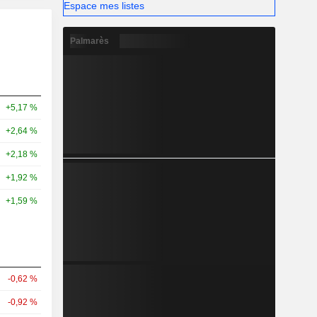
Espace mes listes
Palmarès
+5,17 %
+2,64 %
+2,18 %
+1,92 %
+1,59 %
-0,62 %
-0,92 %