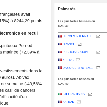
Palmarès
 françaises avait
15%) à 8244,29 points.
Les plus fortes hausses du
CAC 40
lectronics en recul
HERMÈS INTERNATIONAL
ORANGE
spiritueux Pernod
 la matinée (+2,39% à
PUBLICIS GROUPE S.A.
KERING
DASSAULT SYSTÈMES SE
vestissements dans la
 euros). Abivax
Les plus fortes baisses du
t de semaine (-43,56%
CAC 40
res cas" de cancers
STELLANTIS N.V.
efficacité d'un
SAFRAN
ique.