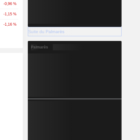
-0,96 %
-1,15 %
-1,16 %
Suite du Palmarès
Palmarès