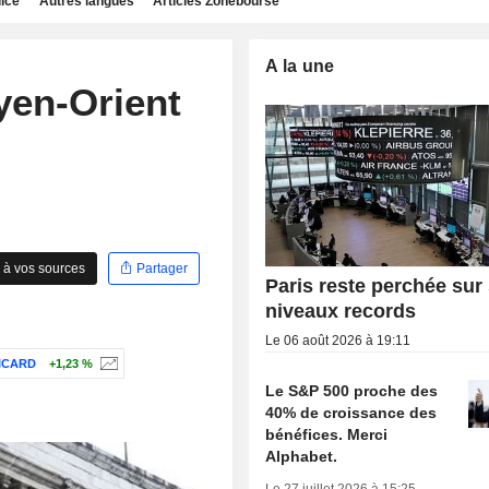
dice
Autres langues
Articles Zonebourse
A la une
yen-Orient
 à vos sources
Partager
Paris reste perchée sur
niveaux records
Le 06 août 2026 à 19:11
ICARD
+1,23 %
Le S&P 500 proche des
40% de croissance des
bénéfices. Merci
Alphabet.