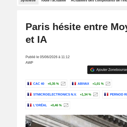
Synthèse
Toute l'actualité
Actualités des composants de l'in
Paris hésite entre Mo
et IA
Publié le 05/06/2026 à 11:12
AWP
Ajouter Zonebourse
CAC 40
+0,35 %
ABIVAX
+1,01 %
STMICROELECTRONICS N.V.
+1,34 %
PERNOD R
L'ORÉAL
+0,46 %