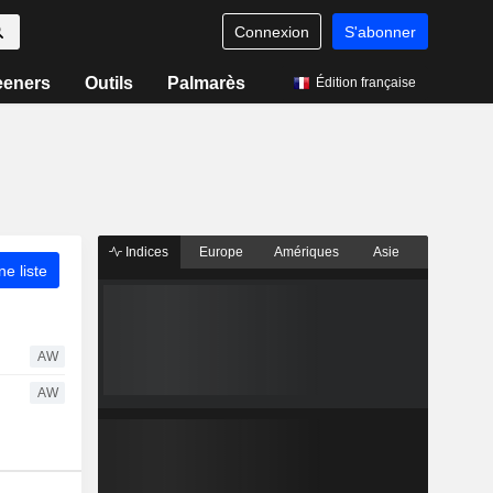
Connexion
S'abonner
eeners
Outils
Palmarès
Édition française
Indices
Europe
Amériques
Asie
ne liste
AW
AW