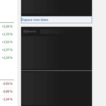
Espace mes listes
+2,26 %
Palmarès
+1,70 %
+1,52 %
+1,37 %
+1,18 %
-0,55 %
-0,68 %
-1,04 %