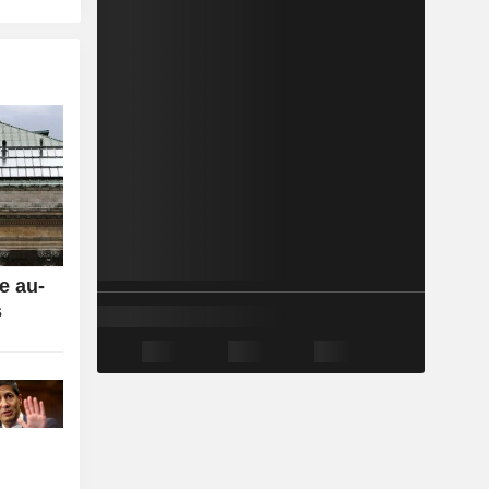
e au-
s