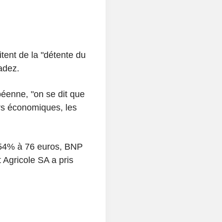
tent de la "détente du
adez.
éenne, "on se dit que
urs économiques, les
,54% à 76 euros, BNP
 Agricole SA a pris