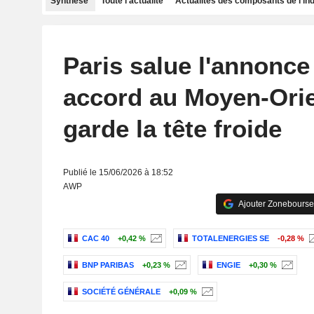
Synthèse
Toute l'actualité
Actualités des composants de l'in
Paris salue l'annonce
accord au Moyen-Orie
garde la tête froide
Publié le 15/06/2026 à 18:52
AWP
Ajouter Zonebourse
CAC 40
+0,42 %
TOTALENERGIES SE
-0,28 %
BNP PARIBAS
+0,23 %
ENGIE
+0,30 %
SOCIÉTÉ GÉNÉRALE
+0,09 %