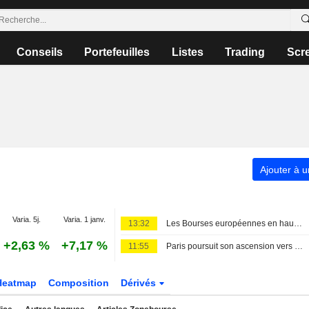
Conseils
Portefeuilles
Listes
Trading
Scr
Ajouter à u
Varia. 5j.
Varia. 1 janv.
13:32
Les Bourses européennes en hausse dans l'attente des chiffres de l'emploi US
+2,63 %
+7,17 %
11:55
Paris poursuit son ascension vers de nouveaux sommets
Heatmap
Composition
Dérivés