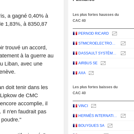
Les plus fortes hausses du
ris, a gagné 0,40% à
CAC 40
 de 1,83%, à 8350,87
PERNOD RICARD
STMICROELECTRONICS N.V.
oir trouvé un accord,
DASSAULT SYSTÈMES SE
iatement à la guerre au
au Liban, avec une
AIRBUS SE
Genève.
AXA
n doit tenir dans les
Les plus fortes baisses du
CAC 40
s Lipkow de CMC
encore accomplie, il
VINCI
 Il n'en faudrait pas
HERMÈS INTERNATIONAL
 poudre."
BOUYGUES SA