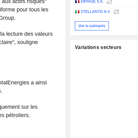
 aux actifs risqués"
EIFFAGE S.A.
forme pour tous les
STELLANTIS N.V.
 Group.
Voir le palmarès
la lecture des valeurs
laire", souligne
Variations secteurs
otalEnergies a ainsi
.
quement sur les
 pétroliers.