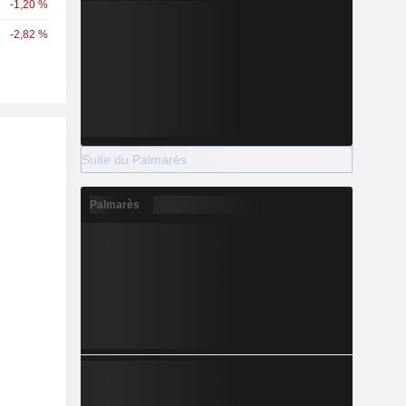
-1,20 %
-2,82 %
Suite du Palmarès
Palmarès