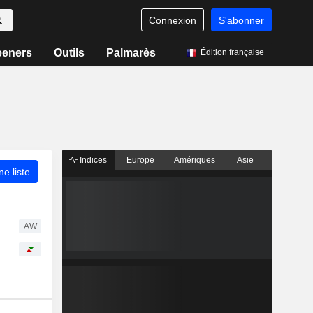
Connexion
S'abonner
eeners
Outils
Palmarès
Édition française
Indices
Europe
Amériques
Asie
ne liste
AW