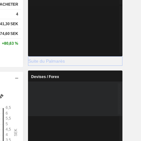
ACHETER
4
41,30
SEK
74,60
SEK
+80,63 %
Suite du Palmarès
Devises / Forex