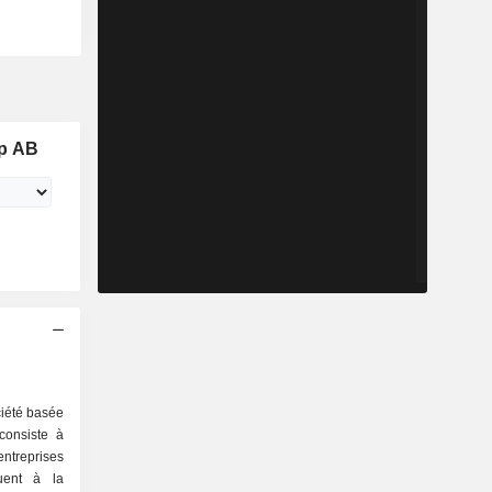
p AB
iété basée
 consiste à
entreprises
uent à la