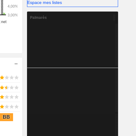
Espace mes listes
Palmarès
BB