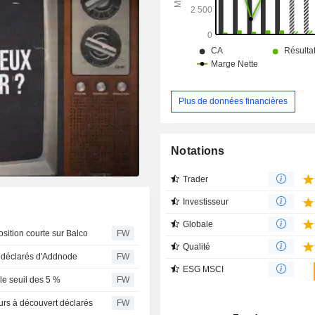
Plus de données financières
Notations
Trader
Investisseur
Globale
osition courte sur Balco
FW
Qualité
 déclarés d'Addnode
FW
ESG MSCI
le seuil des 5 %
FW
rs à découvert déclarés
FW