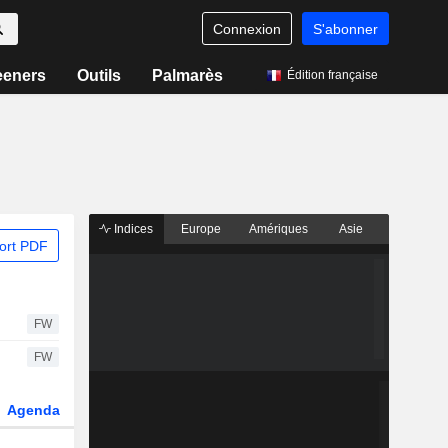
Connexion
S'abonner
eeners
Outils
Palmarès
Édition française
Indices
Europe
Amériques
Asie
ort PDF
FW
FW
Agenda
Secteur
Dérivés