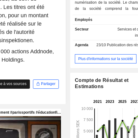
numérisation de la société. Le champ
. Les titres ont été
de la société comprend la four
on, pour un montant
solutions numériques permettant la 
Employés
la production, la gestion et l'administ
té réalisée sur le
société durable. Ses activités sont
Secteur
Services et 
s de l'autorité
en trois divisions. Design Managem
i
sinspektionen.
fournisseur mondial de solutions et 
Agenda
23/10
Publication des résultat
numériques pour la conception, la m
4 000 actions Addnode,
des informations du bâtiment (B
données produit destinés aux archite
Plus d'informations sur la société
 Holdings.
ingénieurs des secteurs de la fabrica
construction et des industries de tran
Product Lifecycle Managemen
Compte de Résultat et
fournisseur mondial de solutions 
e à vos sources
Partager
Estimations
visant à numériser l'ensemble du cy
d'un produit ou d'une installation, de
la conception, la simulation et la c
jusqu'à la vente, le service après-
recyclage. Process Managemen
fournisseur de solutions numériques
au secteur public.