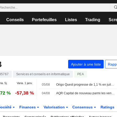
Conseils
Portefeuilles
Listes
Trading
Scr
B
Ajouter à une liste
Rapp
85767
Services et conseils en informatique
PEA
ia. 5j.
Varia. 1 janv.
05/08
Origo Quest progresse de 1,1 % en juillet - clôture de la position courte sur Balco
,72 %
-57,38 %
04/08
AQR Capital de nouveau parmi les vendeurs à découvert déclarés d'Addnode
Société
Finances
Valorisation
Consensus
Ratings