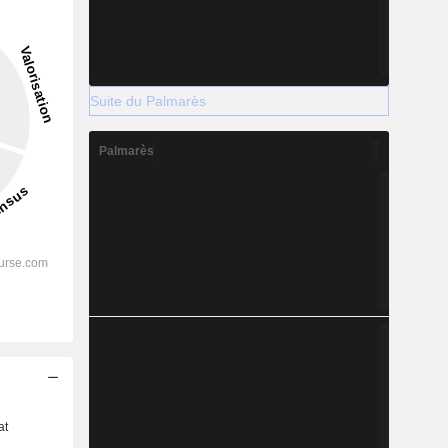
Suite du Palmarès
Palmarès
s
at