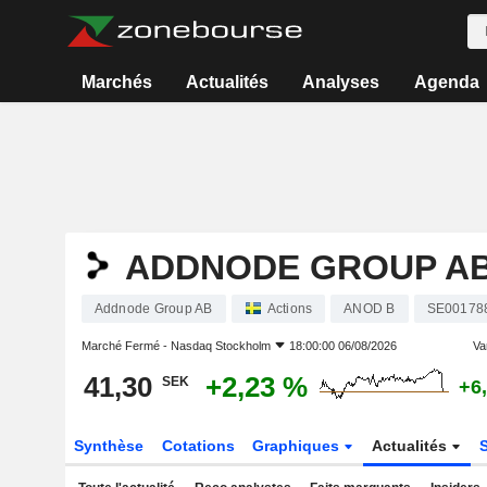
Marchés
Actualités
Analyses
Agenda
ADDNODE GROUP A
Addnode Group AB
Actions
ANOD B
SE00178
Marché Fermé -
Nasdaq Stockholm
18:00:00 06/08/2026
Var
41,30
+2,23 %
SEK
+6
Synthèse
Cotations
Graphiques
Actualités