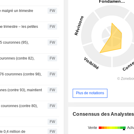
 malgré un trimestre
FW
trimestre – les petites
FW
5 couronnes (95),
FW
ouronnes (contre 82),
FW
 76 couronnes (contre 98),
FW
nes (contre 93), maintient
FW
Plus de notations
 couronnes (contre 80),
FW
Consensus des Analyste
FW
Vente
Ach
 0,4 million de
FW