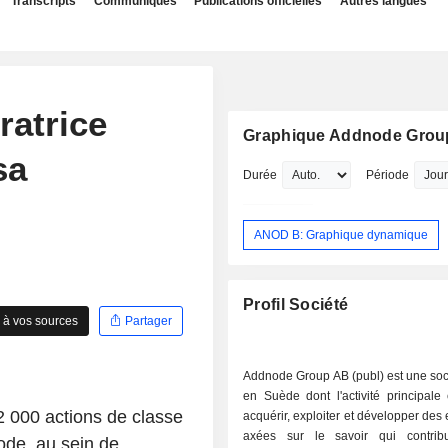
Transcripts
Communiqués
Publications officielles
Autres langues
ratrice
Graphique Addnode Grou
sa
Durée
Période
ANOD B: Graphique dynamique
Profil Société
 à vos sources
Partager
Addnode Group AB (publ) est une soc
en Suède dont l'activité principale
 2 000 actions de classe
acquérir, exploiter et développer des 
axées sur le savoir qui contrib
ode, au sein de