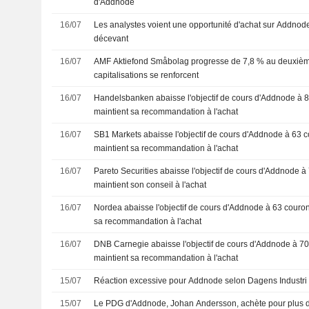
d'Addnode
16/07
Les analystes voient une opportunité d'achat sur Addnode
décevant
16/07
AMF Aktiefond Småbolag progresse de 7,8 % au deuxième 
capitalisations se renforcent
16/07
Handelsbanken abaisse l'objectif de cours d'Addnode à 8
maintient sa recommandation à l'achat
16/07
SB1 Markets abaisse l'objectif de cours d'Addnode à 63 c
maintient sa recommandation à l'achat
16/07
Pareto Securities abaisse l'objectif de cours d'Addnode à
maintient son conseil à l'achat
16/07
Nordea abaisse l'objectif de cours d'Addnode à 63 couron
sa recommandation à l'achat
16/07
DNB Carnegie abaisse l'objectif de cours d'Addnode à 70
maintient sa recommandation à l'achat
15/07
Réaction excessive pour Addnode selon Dagens Industri
15/07
Le PDG d'Addnode, Johan Andersson, achète pour plus de