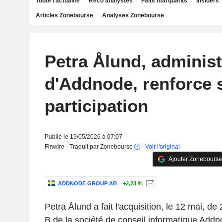
Toute l'actualité
Reco analystes
Faits marquants
Insiders
Articles Zonebourse
Analyses Zonebourse
Petra Ålund, administ
d'Addnode, renforce 
participation
Publié le 19/05/2026 à 07:07
Finwire - Traduit par Zonebourse
-
Voir l'original
Ajouter Zonebourse
ADDNODE GROUP AB
+2,23 %
Petra Ålund a fait l'acquisition, le 12 mai, de
B de la société de conseil informatique Addn