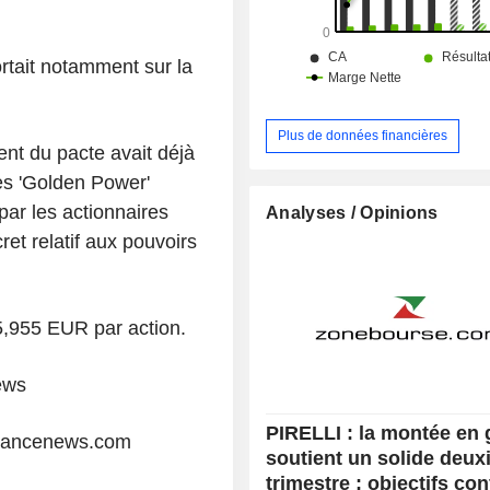
ortait notamment sur la
Plus de données financières
nt du pacte avait déjà
es 'Golden Power'
par les actionnaires
Analyses / Opinions
t relatif aux pouvoirs
 5,955 EUR par action.
ews
PIRELLI : la montée e
liancenews.com
soutient un solide deu
trimestre ; objectifs co