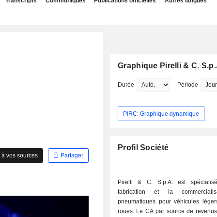
Transcripts
Communiqués
Publications officielles
Autres langues
Graphique Pirelli & C. S.p.
Durée
Période
PIRC: Graphique dynamique
Profil Société
 à vos sources
Partager
Pirelli & C. S.p.A. est spéciali
fabrication et la commerciali
pneumatiques pour véhicules léger
roues. Le CA par source de revenus se ventile