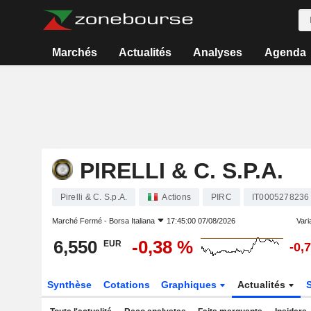
Marchés
Actualités
Analyses
Agenda
PIRELLI & C. S.P.A.
Pirelli & C. S.p.A.
Actions
PIRC
IT0005278236
Marché Fermé -
Borsa Italiana
17:45:00 07/08/2026
Varia
6,550
-0,38 %
EUR
-0,
Synthèse
Cotations
Graphiques
Actualités