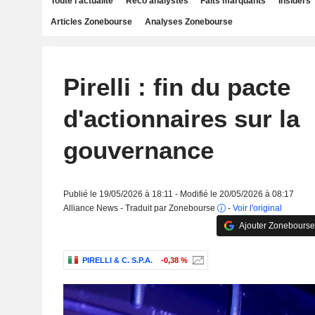
Toute l'actualité
Reco analystes
Faits marquants
Insiders
Articles Zonebourse
Analyses Zonebourse
Pirelli : fin du pacte
d'actionnaires sur la
gouvernance
Publié le 19/05/2026 à 18:11 - Modifié le 20/05/2026 à 08:17
Alliance News - Traduit par Zonebourse
-
Voir l'original
Ajouter Zonebourse
PIRELLI & C. S.P.A.
-0,38 %