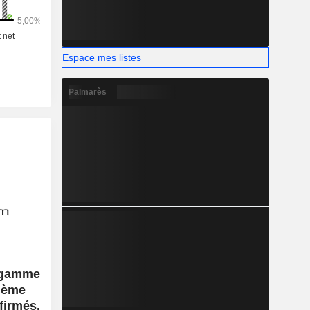
Espace mes listes
Palmarès
n gamme
xième
nfirmés,