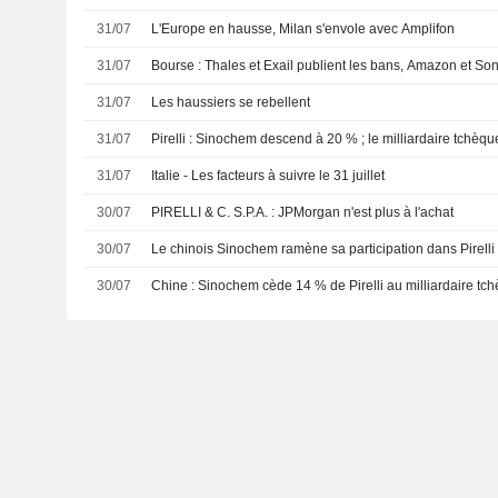
31/07
L'Europe en hausse, Milan s'envole avec Amplifon
31/07
Bourse : Thales et Exail publient les bans, Amazon et Sony
31/07
Les haussiers se rebellent
31/07
Pirelli : Sinochem descend à 20 % ; le milliardaire tchèqu
31/07
Italie - Les facteurs à suivre le 31 juillet
30/07
PIRELLI & C. S.P.A. : JPMorgan n'est plus à l'achat
30/07
Le chinois Sinochem ramène sa participation dans Pirelli
30/07
Chine : Sinochem cède 14 % de Pirelli au milliardaire tc