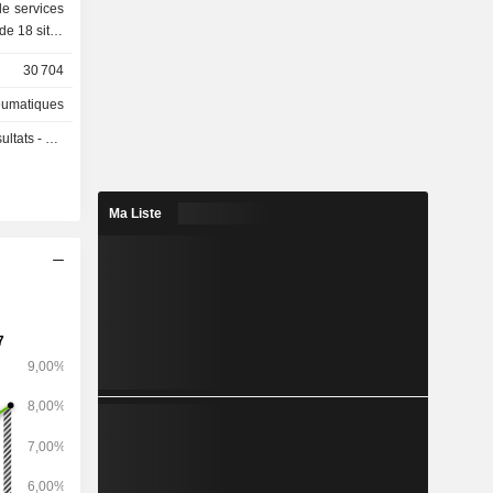
de services
30 704
e : Europe
%), Asie-
umatiques
d (10,1%),
 - Q3 2026
,2%).
Ma Liste