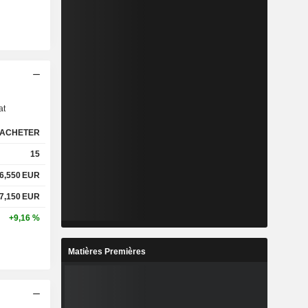
s
at
ACHETER
15
6,550
EUR
7,150
EUR
+9,16 %
Matières Premières