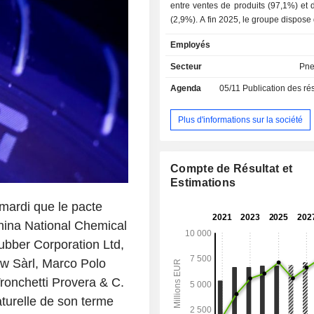
entre ventes de produits (97,1%) et 
(2,9%). A fin 2025, le groupe dispose de 18 sites
de production dans le monde. La répartition
Employés
géographique du CA est la suivant
(38,7%), Amérique du Nord (26,3
Secteur
Pne
Pacifique (17,7%), Amérique du Su
Agenda
05/11
Publication des résultats
Russie-Moyen-Orient-Afrique-Inde (7
Plus d'informations sur la société
Compte de Résultat et
Estimations
 mardi que le pacte
China National Chemical
ubber Corporation Ltd,
w Sàrl, Marco Polo
Tronchetti Provera & C.
naturelle de son terme