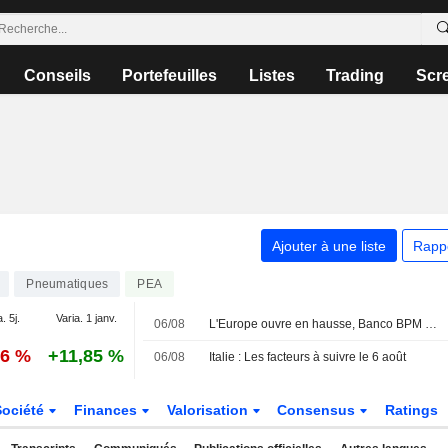
Conseils
Portefeuilles
Listes
Trading
Scr
Ajouter à une liste
Rapp
Pneumatiques
PEA
. 5j.
Varia. 1 janv.
06/08
L'Europe ouvre en hausse, Banco BPM en tête à Milan
76 %
+11,85 %
06/08
Italie : Les facteurs à suivre le 6 août
Société
Finances
Valorisation
Consensus
Ratings