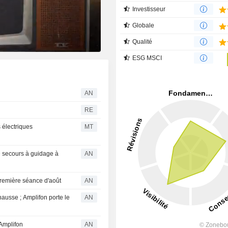
Investisseur
Globale
Qualité
ESG MSCI
AN
RE
s électriques
MT
de secours à guidage à
AN
remière séance d'août
AN
hausse ; Amplifon porte le
AN
Amplifon
AN