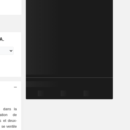
A.
sé dans la
sation de
s et deux-