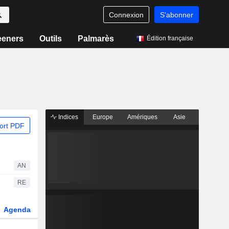
Connexion
S'abonner
eeners
Outils
Palmarès
Édition française
Indices
Europe
Amériques
Asie
ort PDF
AN
RE
Agenda
Secteur
Dérivés
Fonds et ETFs