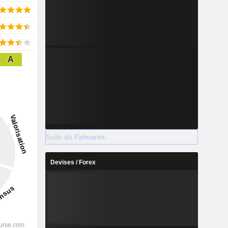
A
Suite du Palmarès
Devises / Forex