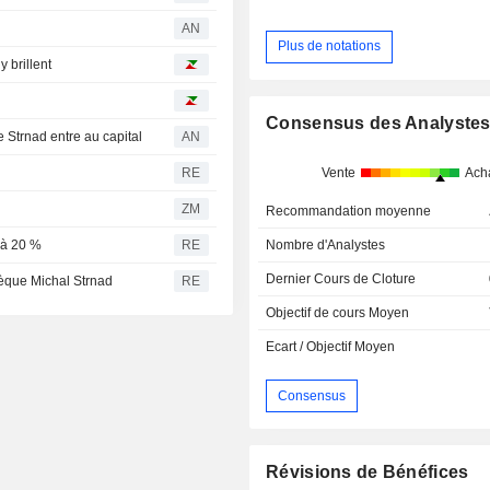
AN
Plus de notations
 brillent
Consensus des Analyste
e Strnad entre au capital
AN
RE
Vente
Ach
ZM
Recommandation moyenne
 à 20 %
RE
Nombre d'Analystes
Dernier Cours de Cloture
hèque Michal Strnad
RE
Objectif de cours Moyen
Ecart / Objectif Moyen
Consensus
Révisions de Bénéfices