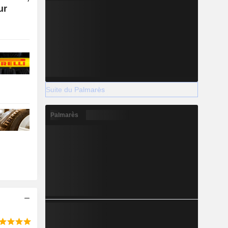
ur
Suite du Palmarès
Palmarès