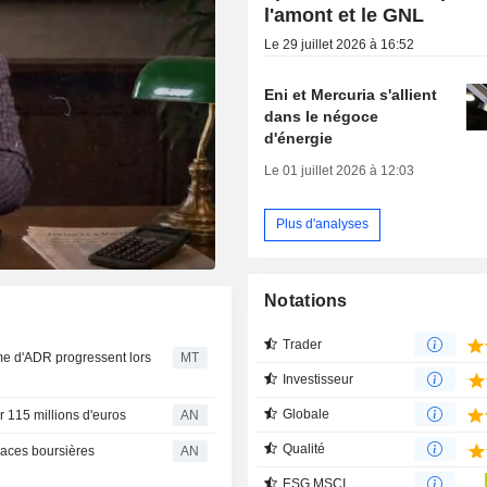
l'amont et le GNL
Le 29 juillet 2026 à 16:52
Eni et Mercuria s'allient
dans le négoce
d'énergie
Le 01 juillet 2026 à 12:03
Plus d'analyses
Notations
Trader
me d'ADR progressent lors
MT
Investisseur
Globale
ur 115 millions d'euros
AN
Qualité
laces boursières
AN
ESG MSCI