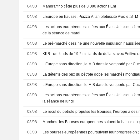
04/08
Mandraffino cède plus de 3 300 actions Eni
04/08
L'Europe en hausse, Piazza Affari plébiscite Avio et STM
04/08
Les actions européennes cotées aux États-Unis sous for
de la séance de mardi
04/08
Le pré-marché dessine une nouvelle impulsion haussièr
04/08
KKR : un fonds de 19,2 milliards de dollars avec Enilive 
03/08
L'Europe sans direction, le MIB dans le vert porté par Cuci
03/08
La détente des prix du pétrole dope les marchés mondia
03/08
L'Europe sans direction, le MIB dans le vert porté par Cuci
03/08
Les actions européennes cotées aux États-Unis sous form
la séance de lundi
03/08
Le recul du pétrole propulse les Bourses, l'Europe à des
03/08
Marchés: les Bourses européennes saluent la baisse du p
03/08
Les bourses européennes poursuivent leur progression ; 