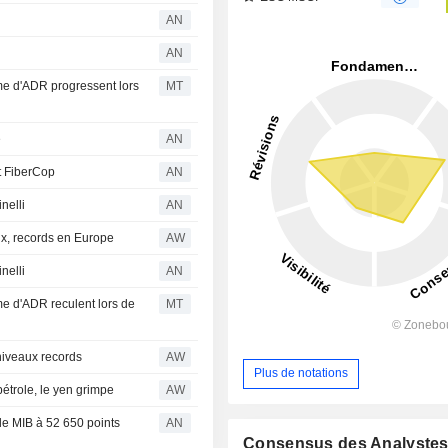
AN
AN
me d'ADR progressent lors
MT
e
AN
et FiberCop
AN
nelli
AN
ux, records en Europe
AW
nelli
AN
e d'ADR reculent lors de
MT
 niveaux records
AW
Plus de notations
étrole, le yen grimpe
AW
le MIB à 52 650 points
AN
Consensus des Analyste