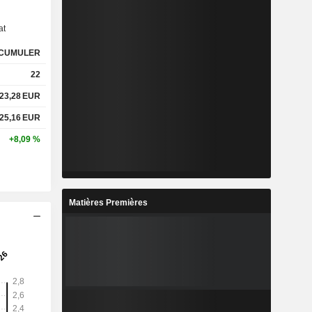
at
CUMULER
22
23,28
EUR
25,16
EUR
+8,09 %
Matières Premières