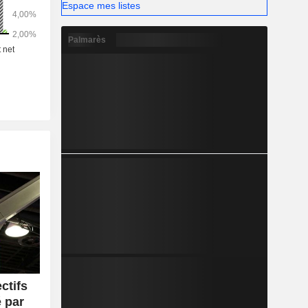
Espace mes listes
Palmarès
ctifs
é par