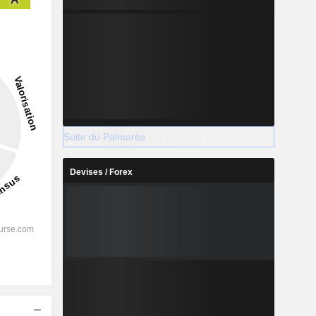
Suite du Palmarès
Devises / Forex
s