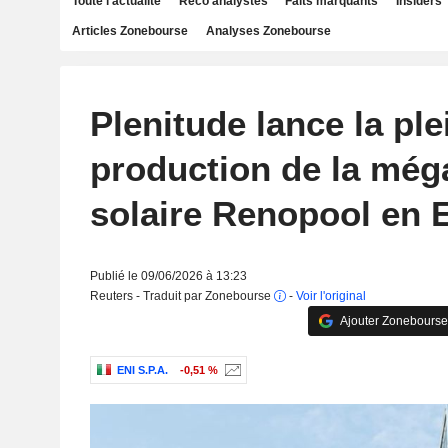
Toute l'actualité
Reco analystes
Faits marquants
Insiders
Articles Zonebourse
Analyses Zonebourse
Plenitude lance la ple
production de la még
solaire Renopool en
Publié le 09/06/2026 à 13:23
Reuters - Traduit par Zonebourse
-
Voir l'original
Ajouter Zonebourse
ENI S.P.A.
-0,51 %