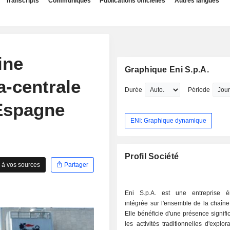
Transcripts
Communiqués
Publications officielles
Autres langues
ine
Graphique Eni S.p.A.
a-centrale
Durée
Période
 Espagne
ENI: Graphique dynamique
Profil Société
 à vos sources
Partager
Eni S.p.A. est une entreprise é
intégrée sur l'ensemble de la chaîne
Elle bénéficie d'une présence signifi
les activités traditionnelles d'explor