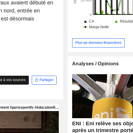
avaux avaient débuté en
on nord, entrée en
d est désormais
Plus de données financières
Analyses / Opinions
e à vos sources
Partager
ENI : Eni relève ses obje
après un trimestre port