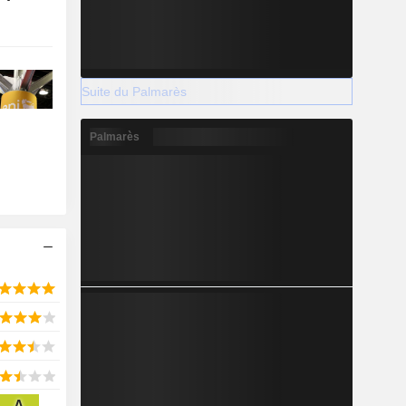
Suite du Palmarès
Palmarès
A