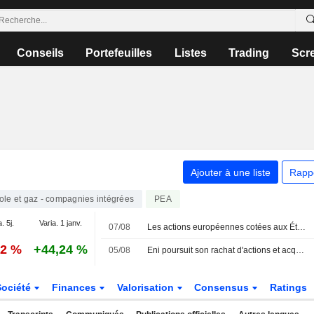
Conseils
Portefeuilles
Listes
Trading
Scr
Ajouter à une liste
Rapp
ole et gaz - compagnies intégrées
PEA
. 5j.
Varia. 1 janv.
07/08
Les actions européennes cotées aux États-Unis sous forme d'ADR progressent lors de la séance de vendredi
92 %
+44,24 %
05/08
Eni poursuit son rachat d'actions et acquiert des titres pour 115 millions d'euros
Société
Finances
Valorisation
Consensus
Ratings