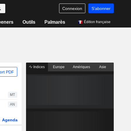
Connexion
S'abonner
eeners
Outils
Palmarès
Édition française
Indices
Europe
Amériques
Asie
ort PDF
MT
AN
Agenda
Secteur
Dérivés
Fonds et ETFs