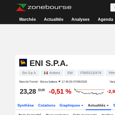
Marchés
Actualités
Analyses
Agenda
ENI S.P.A.
Eni S.p.A.
Actions
ENI
IT0003132476
Pétr
Marché Fermé -
Borsa Italiana
17:45:00 07/08/2026
Varia
23,28
-0,51 %
EUR
-2,
Synthèse
Cotations
Graphiques
Actualités