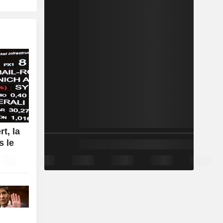
rt, la
s le