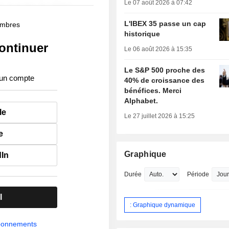
Le 07 août 2026 à 07:42
L'IBEX 35 passe un cap
membres
historique
ontinuer
Le 06 août 2026 à 15:35
Le S&P 500 proche des
 un compte
40% de croissance des
bénéfices. Merci
Alphabet.
le
Le 27 juillet 2026 à 15:25
e
Graphique
dIn
Durée
Période
l
: Graphique dynamique
abonnements