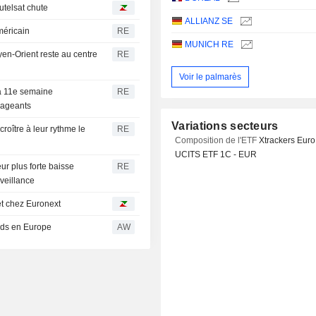
utelsat chute
ALLIANZ SE
méricain
RE
MUNICH RE
yen-Orient reste au centre
RE
Voir le palmarès
la 11e semaine
RE
urageants
Variations secteurs
oître à leur rythme le
RE
Composition de l'ETF
Xtrackers Euro
UCITS ETF 1C - EUR
ur plus forte baisse
RE
rveillance
et chez Euronext
ords en Europe
AW