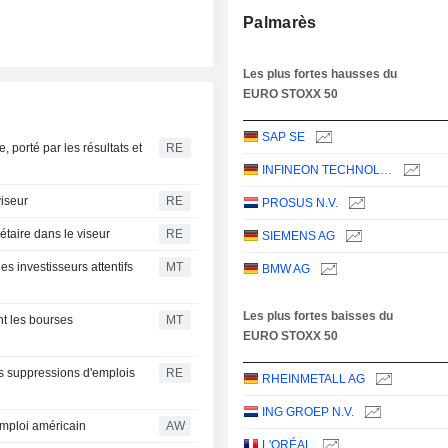
Palmarès
Les plus fortes hausses du
EURO STOXX 50
SAP SE
porté par les résultats et
RE
INFINEON TECHNOLOGIES AG
viseur
RE
PROSUS N.V.
étaire dans le viseur
RE
SIEMENS AG
s investisseurs attentifs
MT
BMW AG
Les plus fortes baisses du
nt les bourses
MT
EURO STOXX 50
es suppressions d'emplois
RE
RHEINMETALL AG
ING GROEP N.V.
emploi américain
AW
L'ORÉAL