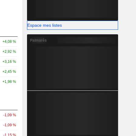
Espace mes listes
Palmarès
+4,08 %
+2,92 %
+3,16 %
+2,45 %
+1,98 %
-1,09 %
-1,09 %
-1,15 %