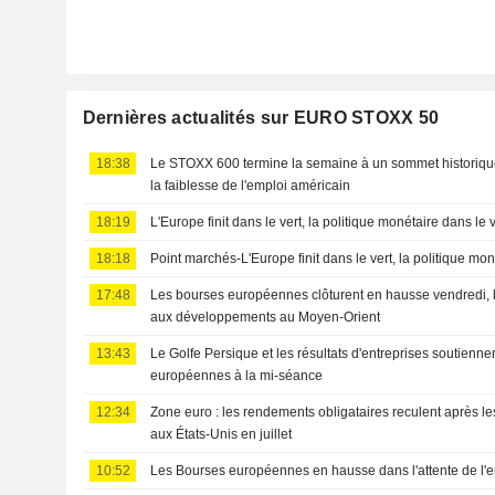
Dernières actualités sur EURO STOXX 50
18:38
Le STOXX 600 termine la semaine à un sommet historique, 
la faiblesse de l'emploi américain
18:19
L'Europe finit dans le vert, la politique monétaire dans le 
18:18
Point marchés-L'Europe finit dans le vert, la politique mon
17:48
Les bourses européennes clôturent en hausse vendredi, le
aux développements au Moyen-Orient
13:43
Le Golfe Persique et les résultats d'entreprises soutienne
européennes à la mi-séance
12:34
Zone euro : les rendements obligataires reculent après l
aux États-Unis en juillet
10:52
Les Bourses européennes en hausse dans l'attente de l'