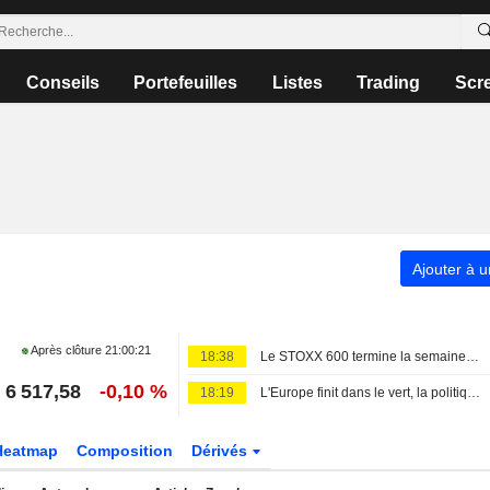
Conseils
Portefeuilles
Listes
Trading
Scr
Ajouter à u
Après clôture
21:00:21
18:38
Le STOXX 600 termine la semaine à un sommet historique, porté par les résultats et la faiblesse de l'emploi américain
6 517,58
-0,10 %
18:19
L'Europe finit dans le vert, la politique monétaire dans le viseur
Heatmap
Composition
Dérivés