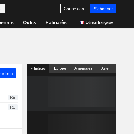
Connexion
S'abonner
eeners
Outils
Palmarès
Édition française
Indices
Europe
Amériques
Asie
ne liste
RE
RE