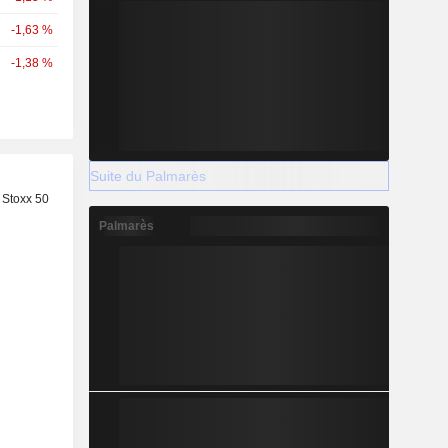
-1,63 %
-1,38 %
Suite du Palmarès
 Stoxx 50
Palmarès