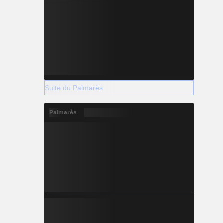
Suite du Palmarès
Palmarès