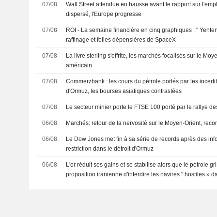
07/08
Wall Street attendue en hausse avant le rapport sur l'emplo
dispersé, l'Europe progresse
07/08
ROI - La semaine financière en cinq graphiques : " Yente
raffinage et folies dépensières de SpaceX
07/08
La livre sterling s'effrite, les marchés focalisés sur le Moy
américain
07/08
Commerzbank : les cours du pétrole portés par les incertit
d'Ormuz, les bourses asiatiques contrastées
07/08
Le secteur minier porte le FTSE 100 porté par le rallye de
06/08
Marchés: retour de la nervosité sur le Moyen-Orient, rec
06/08
Le Dow Jones met fin à sa série de records après des inf
restriction dans le détroit d'Ormuz
06/08
L'or réduit ses gains et se stabilise alors que le pétrole g
proposition iranienne d'interdire les navires " hostiles » d