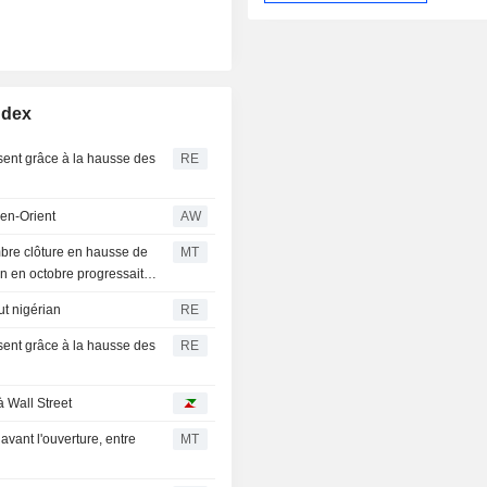
ndex
ssent grâce à la hausse des
RE
yen-Orient
AW
embre clôture en hausse de
MT
son en octobre progressait
ut nigérian
RE
ssent grâce à la hausse des
RE
à Wall Street
avant l'ouverture, entre
MT