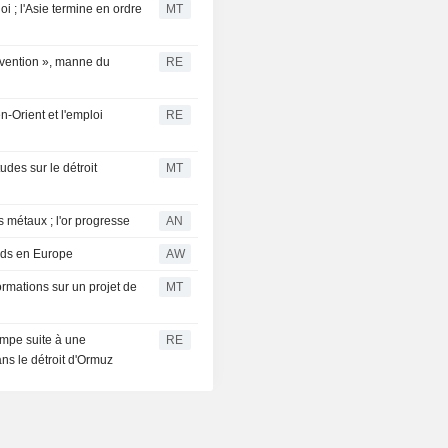
i ; l'Asie termine en ordre
MT
rvention », manne du
RE
en-Orient et l'emploi
RE
udes sur le détroit
MT
s métaux ; l'or progresse
AN
ords en Europe
AW
ormations sur un projet de
MT
rimpe suite à une
RE
ans le détroit d'Ormuz