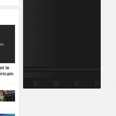
nt le
éricain