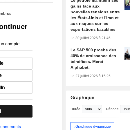
Le pétrole maintient ses
gains face aux
nouvelles tensions entre
membres
les États-Unis et l'Iran et
aux risques sur les
ontinuer
exportations kazakhes
Le 30 juillet 2026 à 21:46
 un compte
Le S&P 500 proche des
40% de croissance des
bénéfices. Merci
le
Alphabet.
e
Le 27 juillet 2026 à 15:25
dIn
Graphique
Durée
Période
l
abonnements
: Graphique dynamique