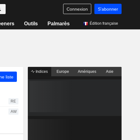
Connexion
S'abonner
eeners
Outils
Palmarès
Édition française
Indices
Europe
Amériques
Asie
ne liste
RE
AW