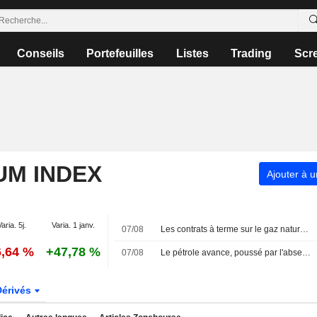
Conseils
Portefeuilles
Listes
Trading
Scr
UM INDEX
Ajouter à u
Varia. 5j.
Varia. 1 janv.
07/08
Les contrats à terme sur le gaz naturel américain progressent grâce à la hausse des flux d'exportation de GNL
6,64 %
+47,78 %
07/08
Le pétrole avance, poussé par l'absence d'accord au Moyen-Orient
Dérivés