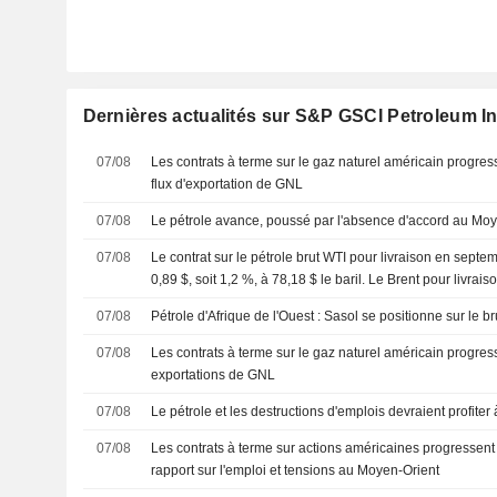
Dernières actualités sur S&P GSCI Petroleum I
07/08
Les contrats à terme sur le gaz naturel américain progre
flux d'exportation de GNL
07/08
Le pétrole avance, poussé par l'absence d'accord au Mo
07/08
Le contrat sur le pétrole brut WTI pour livraison en sept
0,89 $, soit 1,2 %, à 78,18 $ le baril. Le Brent pour livrai
dernièrement de 0,89 $, soit 1,1 %, à 83,38 $.
07/08
Pétrole d'Afrique de l'Ouest : Sasol se positionne sur le br
07/08
Les contrats à terme sur le gaz naturel américain progre
exportations de GNL
07/08
Le pétrole et les destructions d'emplois devraient profiter 
07/08
Les contrats à terme sur actions américaines progressent 
rapport sur l'emploi et tensions au Moyen-Orient