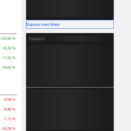
Espace mes listes
+23,55 %
Palmarès
+8,20 %
+7,31 %
+6,63 %
-0,56 %
-6,96 %
-7,71 %
-14,28 %