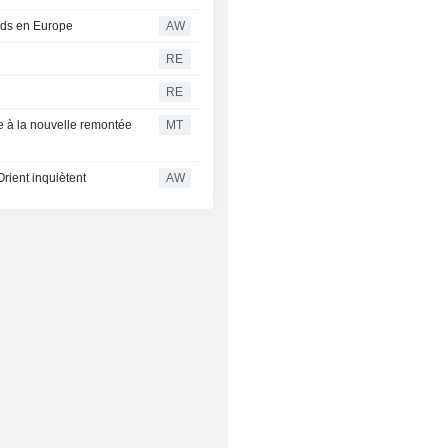
ords en Europe
AW
RE
RE
e à la nouvelle remontée
MT
Orient inquiètent
AW