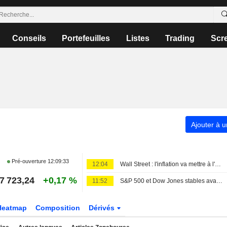
Conseils
Portefeuilles
Listes
Trading
Scr
Ajouter à u
Pré-ouverture
12:09:33
12:04
Wall Street : l'inflation va mettre à l'épreuve les records boursiers et les perspectives de taux de la Fed
7 723,24
+0,17 %
11:52
S&P 500 et Dow Jones stables avant les chiffres de l'emploi ; les semi-conducteurs et les logiciels progressent
Heatmap
Composition
Dérivés