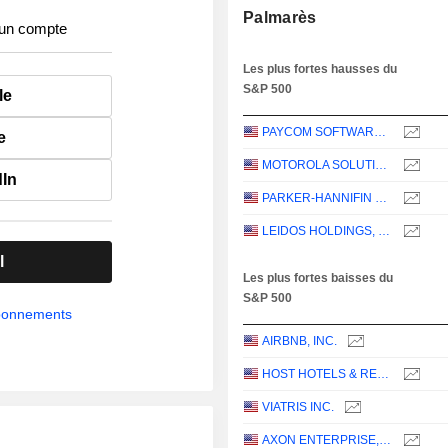
Palmarès
 un compte
Les plus fortes hausses du
S&P 500
le
PAYCOM SOFTWARE, INC.
e
MOTOROLA SOLUTIONS, INC.
dIn
PARKER-HANNIFIN CORPORATION
LEIDOS HOLDINGS, INC.
l
Les plus fortes baisses du
S&P 500
abonnements
AIRBNB, INC.
HOST HOTELS & RESORTS, INC.
VIATRIS INC.
AXON ENTERPRISE, INC.