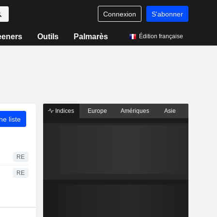
Connexion
S'abonner
eeners
Outils
Palmarès
Édition française
Indices
Europe
Amériques
Asie
ne liste
RE
RE