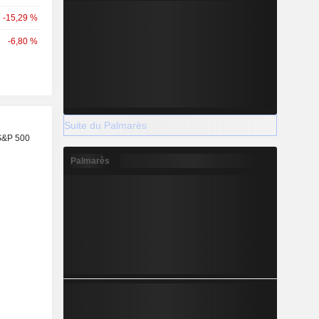
-15,29 %
-6,80 %
Suite du Palmarès
S&P 500
Palmarès