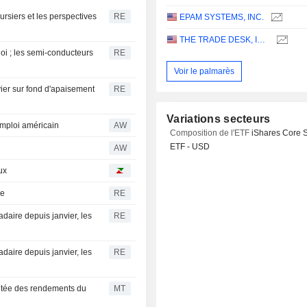
oursiers et les perspectives
RE
EPAM SYSTEMS, INC.
THE TRADE DESK, INC.
oi ; les semi-conducteurs
RE
Voir le palmarès
ier sur fond d'apaisement
RE
Variations secteurs
emploi américain
AW
Composition de l'ETF
iShares Core 
ETF - USD
AW
ux
re
RE
daire depuis janvier, les
RE
daire depuis janvier, les
RE
ontée des rendements du
MT