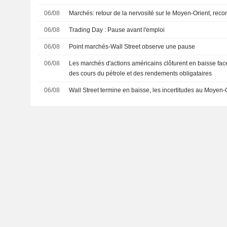
06/08
Marchés: retour de la nervosité sur le Moyen-Orient, rec
06/08
Trading Day : Pause avant l'emploi
06/08
Point marchés-Wall Street observe une pause
06/08
Les marchés d'actions américains clôturent en baisse fac
des cours du pétrole et des rendements obligataires
06/08
Wall Street termine en baisse, les incertitudes au Moyen-