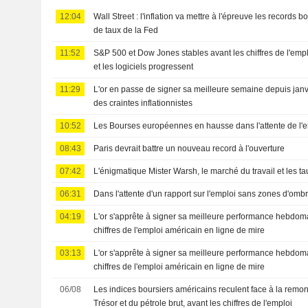
12:04
Wall Street : l'inflation va mettre à l'épreuve les records b
de taux de la Fed
11:52
S&P 500 et Dow Jones stables avant les chiffres de l'empl
et les logiciels progressent
11:29
L'or en passe de signer sa meilleure semaine depuis janv
des craintes inflationnistes
10:52
Les Bourses européennes en hausse dans l'attente de l'
08:43
Paris devrait battre un nouveau record à l'ouverture
07:42
L'énigmatique Mister Warsh, le marché du travail et les ta
06:31
Dans l'attente d'un rapport sur l'emploi sans zones d'omb
04:19
L'or s'apprête à signer sa meilleure performance hebdoma
chiffres de l'emploi américain en ligne de mire
03:13
L'or s'apprête à signer sa meilleure performance hebdoma
chiffres de l'emploi américain en ligne de mire
06/08
Les indices boursiers américains reculent face à la rem
Trésor et du pétrole brut, avant les chiffres de l'emploi