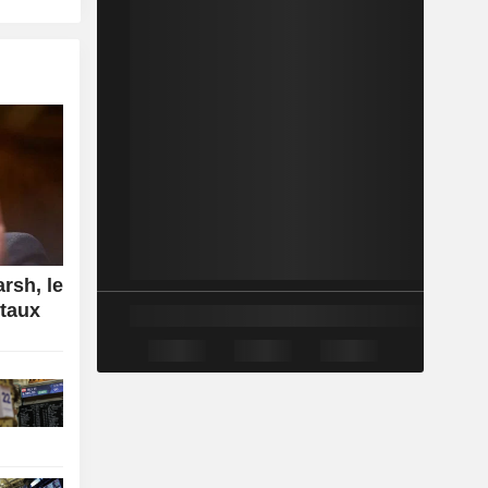
rsh, le
 taux