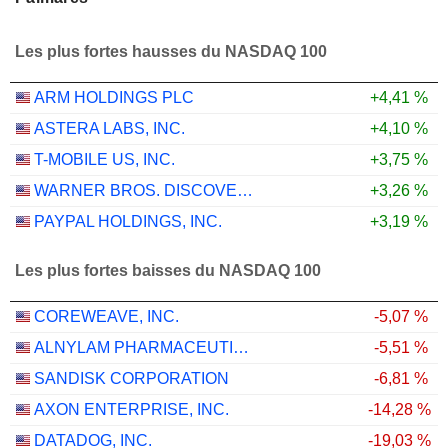
Les plus fortes hausses du NASDAQ 100
ARM HOLDINGS PLC
+4,41 %
ASTERA LABS, INC.
+4,10 %
T-MOBILE US, INC.
+3,75 %
WARNER BROS. DISCOVERY, INC.
+3,26 %
PAYPAL HOLDINGS, INC.
+3,19 %
Les plus fortes baisses du NASDAQ 100
COREWEAVE, INC.
-5,07 %
ALNYLAM PHARMACEUTICALS, INC.
-5,51 %
SANDISK CORPORATION
-6,81 %
AXON ENTERPRISE, INC.
-14,28 %
DATADOG, INC.
-19,03 %