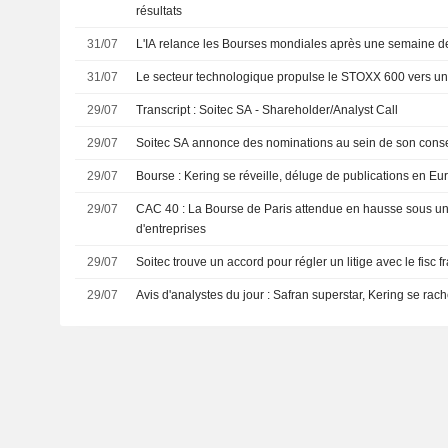
résultats
31/07
L'IA relance les Bourses mondiales après une semaine d
31/07
Le secteur technologique propulse le STOXX 600 vers u
29/07
Transcript : Soitec SA - Shareholder/Analyst Call
29/07
Soitec SA annonce des nominations au sein de son consei
29/07
Bourse : Kering se réveille, déluge de publications en Eu
29/07
CAC 40 : La Bourse de Paris attendue en hausse sous une
d'entreprises
29/07
Soitec trouve un accord pour régler un litige avec le fisc f
29/07
Avis d'analystes du jour : Safran superstar, Kering se rac