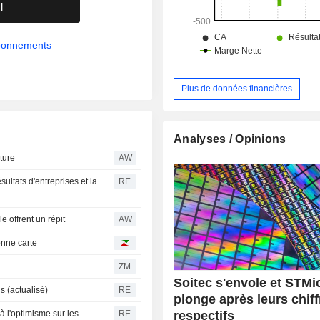
l
abonnements
Plus de données financières
Analyses / Opinions
ture
AW
ultats d'entreprises et la
RE
e offrent un répit
AW
onne carte
ZM
Soitec s'envole et STMi
 (actualisé)
RE
plonge après leurs chiff
respectifs
 l'optimisme sur les
RE