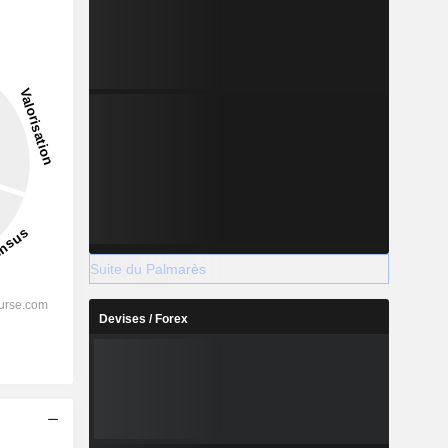
Suite du Palmarès
Devises / Forex
s