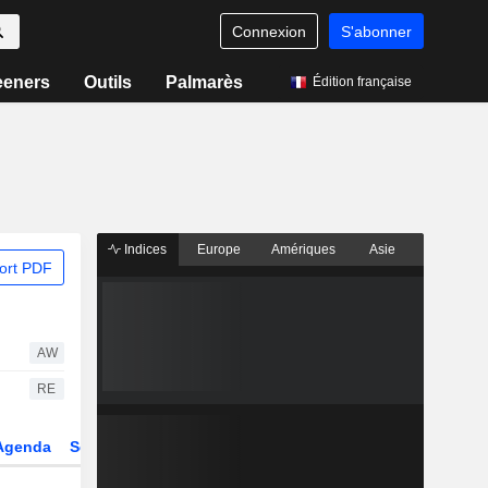
Connexion
S'abonner
eeners
Outils
Palmarès
Édition française
Indices
Europe
Amériques
Asie
ort PDF
AW
RE
Agenda
Secteur
Dérivés
Fonds et ETFs