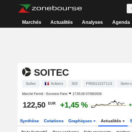
Marchés
Actualités
Analyses
Agenda
SOITEC
Soitec
Actions
SOI
FR0013227113
Semi-c
Marché Fermé -
Euronext Paris
17:55:00 07/08/2026
122,50
+1,45 %
EUR
+
Synthèse
Cotations
Graphiques
Actualités