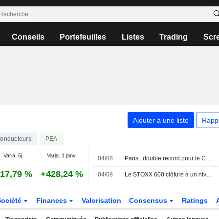
Conseils
Portefeuilles
Listes
Trading
Scr
Ajouter à une liste
Rapp
onducteurs
PEA
Varia. 5j.
Varia. 1 janv.
04/08
Paris : double record pour le CAC 40, en séance et en clôture
17,79 %
+428,24 %
04/08
Le STOXX 600 clôture à un niveau record, porté par les résultats d'entreprises et la technologie
Société
Finances
Valorisation
Consensus
Ratings