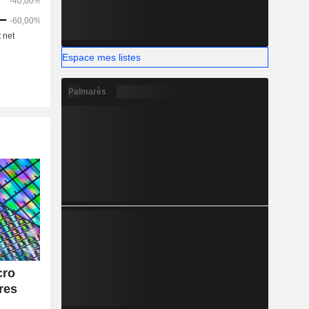
Espace mes listes
Palmarès
cro
res