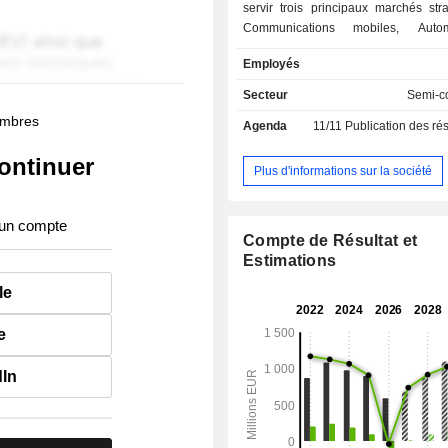
servir trois principaux marchés str
Communications mobiles, Auto
Industrie, Edge & Cloud AI. Avec pr
Employés
brevets, elle mène une stratégie d'
disruptives pour permettre à ses 
Secteur
Semi-c
disposer de produits qui c
membres
Agenda
11/11
Publication des résultats
performance, efficacité énerg
compétitivité. Soitec dispose de sites industriels,
ontinuer
de centres de R&D et de bureaux c
Plus d'informations sur la société
en Europe, aux Etats-Unis et en Asie.
 un compte
Compte de Résultat et
Estimations
le
e
dIn