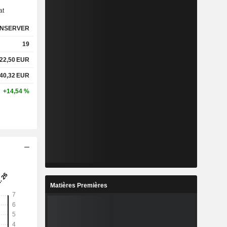
at
NSERVER
19
22,50
EUR
40,32
EUR
+14,54 %
Matières Premières