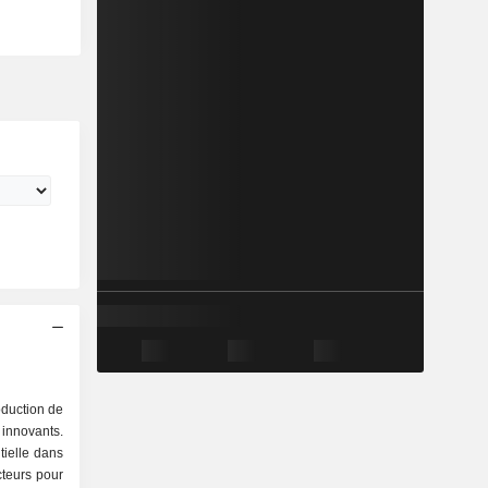
oduction de
nnovants.
tielle dans
teurs pour