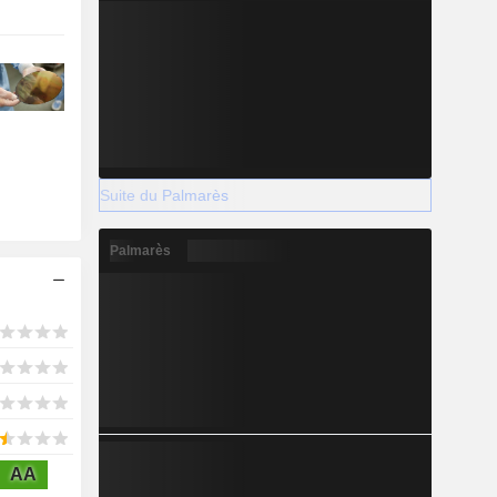
Suite du Palmarès
Palmarès
AA