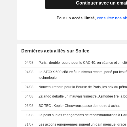
Continuer avec un emai
Pour un accès illimité,
consultez nos 
Dernières actualités sur Soitec
04/08
Paris : double record pour le CAC 40, en séance et en clô
04/08
Le STOXX 600 clôture à un niveau record, porté par les rés
technologie
04/08
Nouveau record pour la Bourse de Paris, les prix du pétrol
04/08
Zalando déballe un mauvais trimestre, Asmodee tire la b
03/08
SOITEC : Kepler Cheuvreux passe de neutre à achat
03/08
Le point sur les changements de recommandations à Paris
31/07
Les actions européennes signent un gain mensuel grâce à