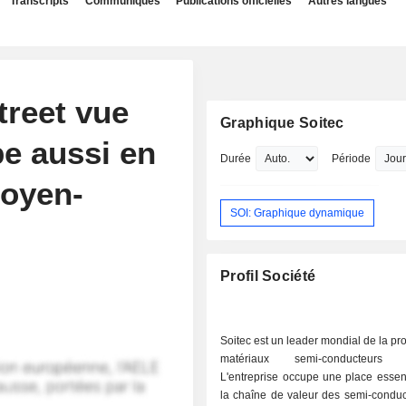
Transcripts
Communiqués
Publications officielles
Autres langues
treet vue
Graphique Soitec
pe aussi en
Durée
Période
Moyen-
SOI: Graphique dynamique
Profil Société
Soitec est un leader mondial de la pr
matériaux semi-conducteurs i
L'entreprise occupe une place essen
la chaîne de valeur des semi-conduc