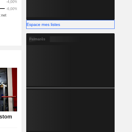
Espace mes listes
Palmarès
lstom