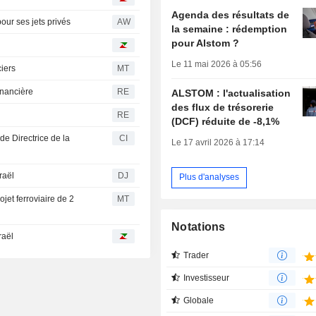
Agenda des résultats de
ur ses jets privés
AW
la semaine : rédemption
pour Alstom ?
Le 11 mai 2026 à 05:56
ciers
MT
inancière
RE
ALSTOM : l'actualisation
des flux de trésorerie
RE
(DCF) réduite de -8,1%
e Directrice de la
CI
Le 17 avril 2026 à 17:14
raël
DJ
Plus d'analyses
ojet ferroviaire de 2
MT
Notations
raël
Trader
Investisseur
Globale