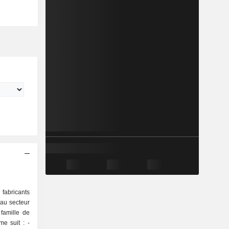
fabricants
 au secteur
 famille de
e suit : -