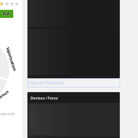
AA
Suite du Palmarès
Devises / Forex