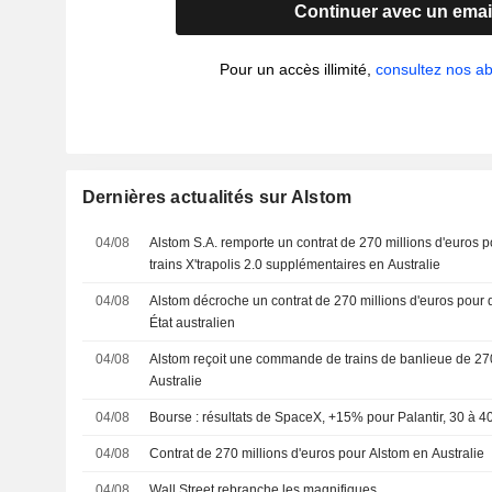
Continuer avec un emai
Pour un accès illimité,
consultez nos 
Dernières actualités sur Alstom
04/08
Alstom S.A. remporte un contrat de 270 millions d'euros po
trains X'trapolis 2.0 supplémentaires en Australie
04/08
Alstom décroche un contrat de 270 millions d'euros pour
État australien
04/08
Alstom reçoit une commande de trains de banlieue de 270
Australie
04/08
Bourse : résultats de SpaceX, +15% pour Palantir, 30 à
04/08
Contrat de 270 millions d'euros pour Alstom en Australie
04/08
Wall Street rebranche les magnifiques