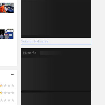
Suite du Palmarès
Palmarès