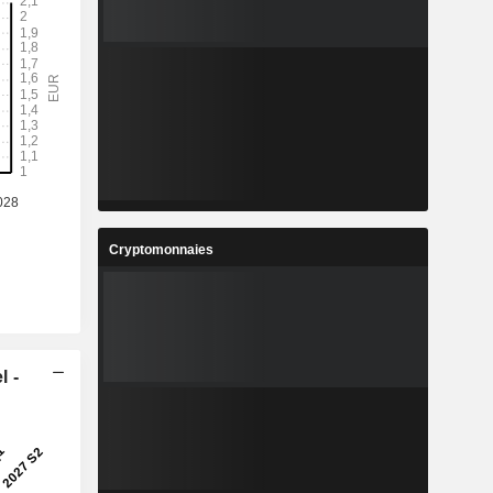
Cryptomonnaies
l -