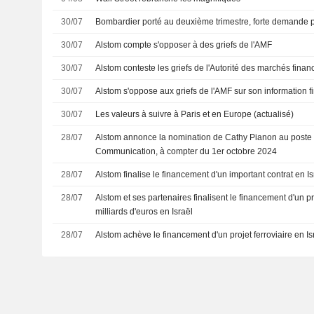
30/07
Bombardier porté au deuxième trimestre, forte demande po
30/07
Alstom compte s'opposer à des griefs de l'AMF
30/07
Alstom conteste les griefs de l'Autorité des marchés finan
30/07
Alstom s'oppose aux griefs de l'AMF sur son information f
30/07
Les valeurs à suivre à Paris et en Europe (actualisé)
28/07
Alstom annonce la nomination de Cathy Pianon au poste d
Communication, à compter du 1er octobre 2024
28/07
Alstom finalise le financement d'un important contrat en Is
28/07
Alstom et ses partenaires finalisent le financement d'un pr
milliards d'euros en Israël
28/07
Alstom achève le financement d'un projet ferroviaire en Is