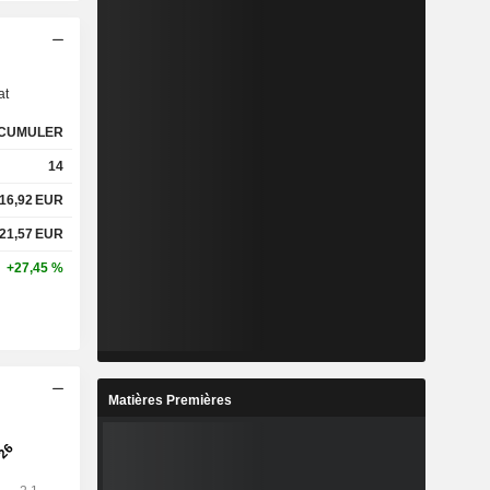
s
at
CUMULER
14
16,92
EUR
21,57
EUR
+27,45 %
Matières Premières