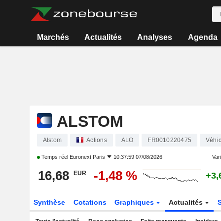
Marchés
Actualités
Analyses
Agenda
ALSTOM
Alstom
Actions
ALO
FR0010220475
Véhic
Temps réel
Euronext Paris
10:37:59 07/08/2026
Vari
16,68
-1,48 %
EUR
+3,
Synthèse
Cotations
Graphiques
Actualités