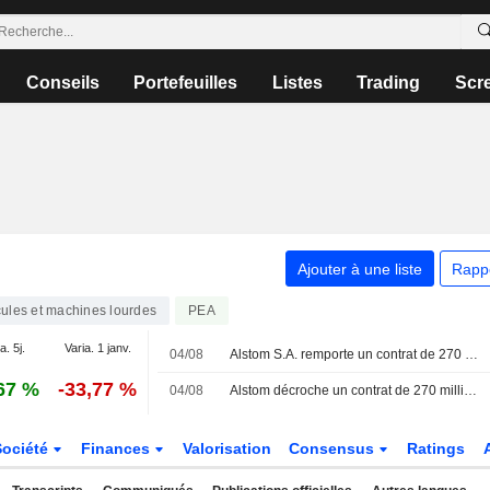
Conseils
Portefeuilles
Listes
Trading
Scr
Ajouter à une liste
Rapp
ules et machines lourdes
PEA
a. 5j.
Varia. 1 janv.
04/08
Alstom S.A. remporte un contrat de 270 millions d'euros pour la fourniture de 25 trains X'trapolis 2.0 supplémentaires en Australie
67 %
-33,77 %
04/08
Alstom décroche un contrat de 270 millions d'euros pour des locomotives avec un État australien
Société
Finances
Valorisation
Consensus
Ratings