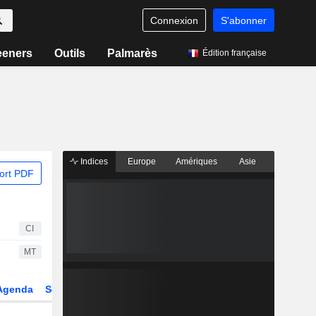
Connexion
S'abonner
eeners
Outils
Palmarès
Édition française
Indices
Europe
Amériques
Asie
ort PDF
CI
MT
Agenda
Secteur
Dérivés
Fonds et ETFs