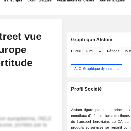
Transcripts
Communiqués
Publications officielles
Autres langues
treet vue
Graphique Alstom
Europe
Durée
Période
rtitude
ALO: Graphique dynamique
Profil Société
Alstom figure parmi les principaux 
mondiaux d'infrastructures destinées
du transport ferroviaire. Le CA par
produits et services se répartit comm