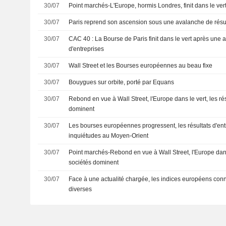
30/07
Point marchés-L'Europe, hormis Londres, finit dans le vert,
30/07
Paris reprend son ascension sous une avalanche de résu
30/07
CAC 40 : La Bourse de Paris finit dans le vert après une 
d'entreprises
30/07
Wall Street et les Bourses européennes au beau fixe
30/07
Bouygues sur orbite, porté par Equans
30/07
Rebond en vue à Wall Street, l'Europe dans le vert, les ré
dominent
30/07
Les bourses européennes progressent, les résultats d'entr
inquiétudes au Moyen-Orient
30/07
Point marchés-Rebond en vue à Wall Street, l'Europe dans 
sociétés dominent
30/07
Face à une actualité chargée, les indices européens conn
diverses