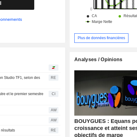
l
abonnements
Plus de données financières
Analyses / Opinions
on Studio TF1, selon des
RE
tre et le premier semestre
CI
AW
BOUYGUES : Equans po
AW
croissance et atteint se
 résultats
RE
objectifs de marge