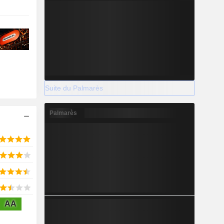
Suite du Palmarès
Palmarès
AA