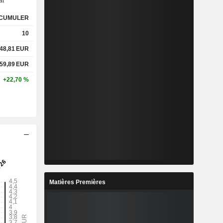
at
CUMULER
10
48,81
EUR
59,89
EUR
+22,70 %
Matières Premières