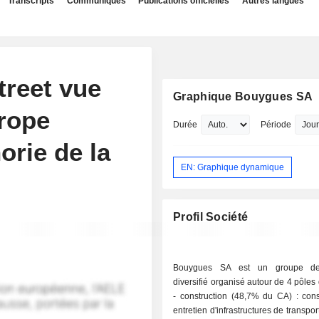
Transcripts
Communiqués
Publications officielles
Autres langues
treet vue
Graphique Bouygues SA
urope
Durée
Période
orie de la
EN: Graphique dynamique
Profil Société
Bouygues SA est un groupe de
diversifié organisé autour de 4 pôles d
- construction (48,7% du CA) : cons
entretien d'infrastructures de transport