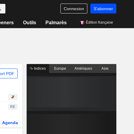
Connexion
S'abonner
eeners
Outils
Palmarès
Édition française
Indices
Europe
Amériques
Asie
ort PDF
RE
Agenda
Secteur
Dérivés
Fonds et ETFs