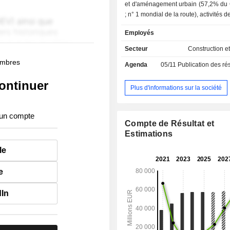
et d'aménagement urbain (57,2% du 
; n° 1 mondial de la route), activités 
travaux publics de réseaux, de génie
Employés
et thermique et de maintenance d'in
(37,9% ; Bouygues Construction), et
Secteur
Construction et
immobilière (4,9% ; Bouygues Immob
membres
Agenda
05/11
Publication des résultats
prestations de services multitechniqu
Equans) ; - télécommunications (14,2% ;
ontinuer
Bouygues Telecom) : prestations de 
Plus d'informations sur la société
mobile, de téléphonie fixe, d'accès 
etc. ; - médias (4% ; TF1) ; - autres (0,4%). La
 un compte
répartition géographique du CA est la
Compte de Résultat et
France (49,8%), Union européenn
Estimations
Europe (14,1%), Amérique du Nor
Asie-Pacifique (5,2%), Afrique (2,9%
le
Centrale et du Sud (1%) et Moyen-Ori
e
dIn