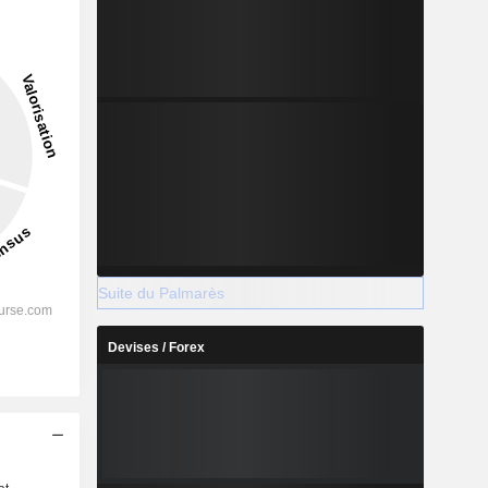
Suite du Palmarès
Devises / Forex
s