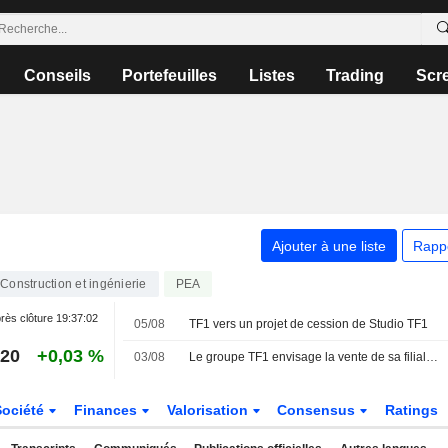
Conseils
Portefeuilles
Listes
Trading
Scr
Ajouter à une liste
Rapp
Construction et ingénierie
PEA
rès clôture
19:37:02
05/08
TF1 vers un projet de cession de Studio TF1
,20
+0,03 %
03/08
Le groupe TF1 envisage la vente de sa filiale de production Studio TF1, selon des sources
Société
Finances
Valorisation
Consensus
Ratings