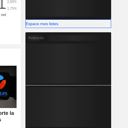
Espace mes listes
Palmarès
rte la
s