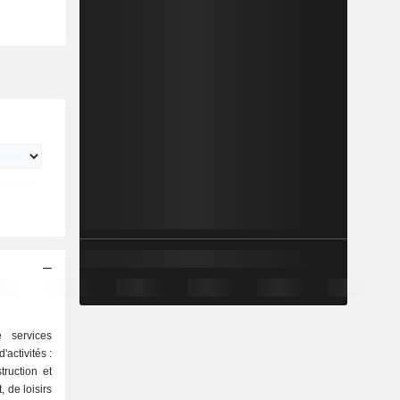
 services
'activités :
truction et
, de loisirs