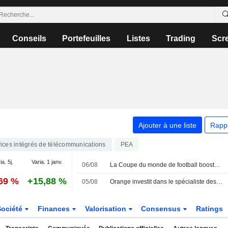
Conseils
Portefeuilles
Listes
Trading
Scr
Ajouter à une liste
Rapp
ices intégrés de télécommunications
PEA
ia. 5j.
Varia. 1 janv.
06/08
La Coupe du monde de football booste Deutsche Telekom - Le rachat d'actions s'intensifie
,69 %
+15,88 %
05/08
Orange investit dans le spécialiste des agents IA autonomes HappyRobot
Société
Finances
Valorisation
Consensus
Ratings