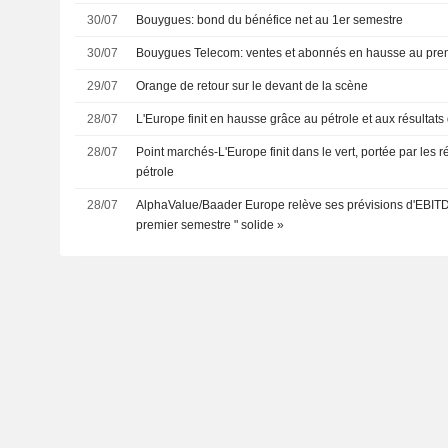
30/07
Bouygues: bond du bénéfice net au 1er semestre
30/07
Bouygues Telecom: ventes et abonnés en hausse au pre
29/07
Orange de retour sur le devant de la scène
28/07
L'Europe finit en hausse grâce au pétrole et aux résultats
28/07
Point marchés-L'Europe finit dans le vert, portée par les ré
pétrole
28/07
AlphaValue/Baader Europe relève ses prévisions d'EBIT
premier semestre " solide »