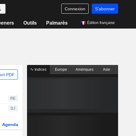
Connexion
S'abonner
eeners
Outils
Palmarès
Édition française
Indices
Europe
Amériques
Asie
ort PDF
RE
DJ
Agenda
Secteur
Dérivés
Fonds et ETFs