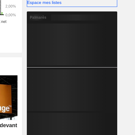
Espace mes listes
Palmarès
 devant