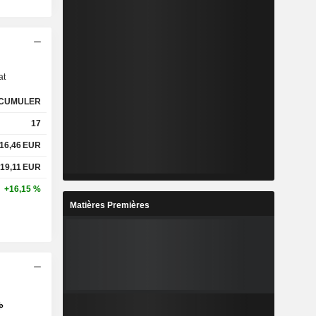
s
at
CUMULER
17
16,46
EUR
19,11
EUR
+16,15 %
Matières Premières