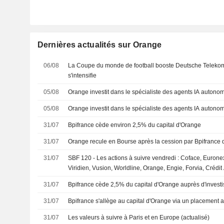
Dernières actualités sur Orange
06/08
La Coupe du monde de football booste Deutsche Telekom 
s'intensifie
05/08
Orange investit dans le spécialiste des agents IA auto
05/08
Orange investit dans le spécialiste des agents IA auto
31/07
Bpifrance cède environ 2,5% du capital d'Orange
31/07
Orange recule en Bourse après la cession par Bpifrance 
31/07
SBF 120 - Les actions à suivre vendredi : Coface, Euronex
Viridien, Vusion, Worldline, Orange, Engie, Forvia, Crédit
31/07
Bpifrance cède 2,5% du capital d'Orange auprès d'investis
31/07
Bpifrance s'allège au capital d'Orange via un placement 
31/07
Les valeurs à suivre à Paris et en Europe (actualisé)