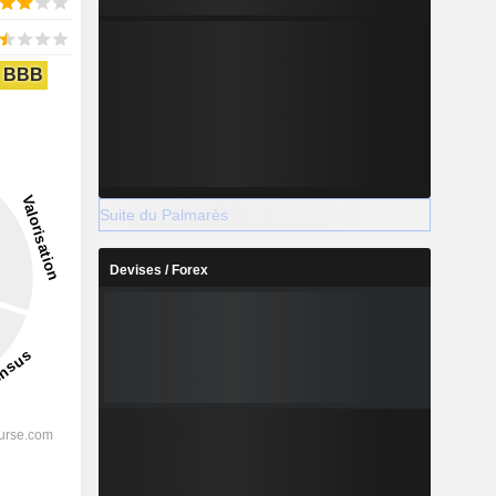
BBB
Suite du Palmarès
Devises / Forex