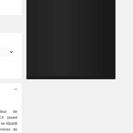
teur de
 CA (avant
 se répartit