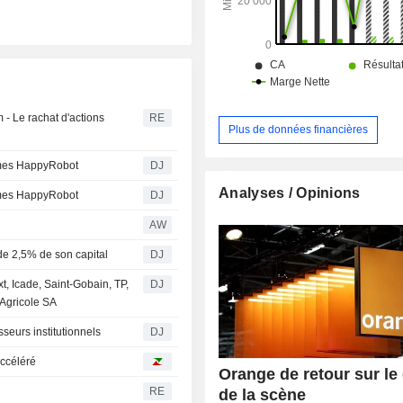
en France et en Espagne.
- Le rachat d'actions
RE
Plus de données financières
nomes HappyRobot
DJ
Analyses / Opinions
nomes HappyRobot
DJ
AW
de 2,5% de son capital
DJ
t, Icade, Saint-Gobain, TP,
DJ
 Agricole SA
seurs institutionnels
DJ
accéléré
Orange de retour sur le
RE
de la scène