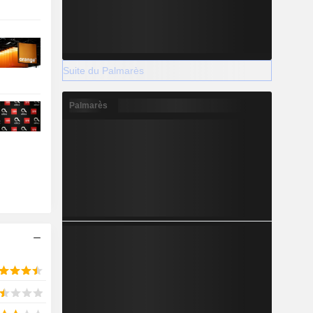
Suite du Palmarès
Palmarès