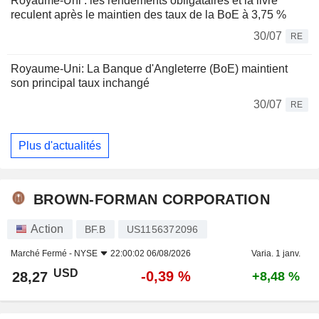
Royaume-Uni : les rendements obligataires et la livre
reculent après le maintien des taux de la BoE à 3,75 %
30/07
RE
Royaume-Uni: La Banque d'Angleterre (BoE) maintient
son principal taux inchangé
30/07
RE
Plus d'actualités
BROWN-FORMAN CORPORATION
Action
BF.B
US1156372096
Marché Fermé -
NYSE
22:00:02 06/08/2026
Varia. 1 janv.
USD
-0,39 %
28,27
+8,48 %