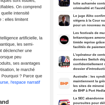
iques sont lisibles,
lutte acharnée contr
tifiables. On comprend
criminalité et l'austé
 quelle intensité
budgétaire lors de 
Le juge Alito confir
discours d'investitu
 : elles limitent
siégera à la Cour s
pour un nouveau m
Les festivals de mu
elligence artificielle, la
britanniques amorc
timide reprise grâc
uantique, les semi-
facilités de paiemen
ut déclencher une
haut de gamme
L'opérateur de cent
lorsque peu
données Switch dé
oduits, ses avantages
confidentiellement
dossier d'introduct
isation, le marché
bourse aux États-Un
e. Pourquoi ? Parce que
Australie : les synd
selon Bloomberg N
maintiennent la grè
urse, l'espace narratif
les sites de minerai 
de BHP à Port Hedl
La SEC abandonne 
rand
poursuites pour dél