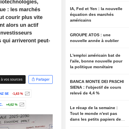
 biotechnologies,
IA, Fed et Yen : la nouvelle
ue : les marchés
équation des marchés
t courir plus vite
américains
t alors un actif
 investisseurs
GROUPE ATOS : une
 qui arriveront peut-
nouvelle année à oublier
L'emploi américain bat de
l'aile, bonne nouvelle pour
la politique monétaire
 à vos sources
Partager
BANCA MONTE DEI PASCHI
SIENA : l'objectif de cours
relevé de 4,4 %
NZ SE
-1,63 %
C.
+4,62 %
Le récap de la semaine :
Tout le monde n'est pas
dans les petits papiers de
Bessent