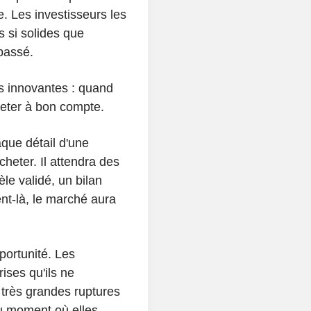
e. Les investisseurs les
s si solides que
 passé.
s innovantes : quand
cheter à bon compte.
que détail d'une
cheter. Il attendra des
le validé, un bilan
nt-là, le marché aura
pportunité. Les
ises qu'ils ne
 très grandes ruptures
 au moment où elles