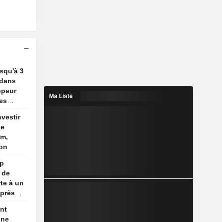
usqu'à 3
 dans
ppeur
Ma Liste
es
nvestir
de
um,
ion
mp
 de
te à un
après
nt
une