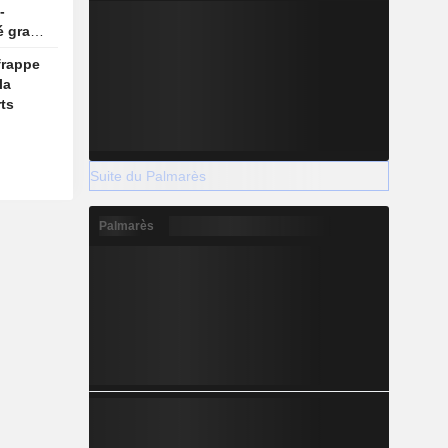
-
é gracié
frappe
la
ts
Suite du Palmarès
Palmarès