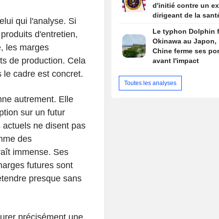
d'initié contre un ex
dirigeant de la sant
ui qui l'analyse. Si
par Trump
Le typhon Dolphin 
roduits d'entretien,
Okinawa au Japon, 
é, les marges
Chine ferme ses por
ûts de production. Cela
avant l'impact
s le cadre est concret.
Toutes les analyses
nne autrement. Elle
tion sur un futur
 actuels ne disent pas
omme des
raît immense. Ses
marges futures sont
'étendre presque sans
urer précisément une