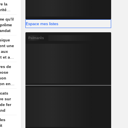
e la
rité
son
me qu'il
re
Espace mes listes
uprême
andat
Palmarès
sique
ent une
e aux
t et au
res de
pose
 son
ion en
is,
icats
ews
ve sur
de fer
and
les
it