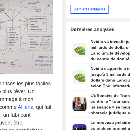
Dernières actualités
Dernières analyses
Nvidia va investir j
milliards de dollars
Lancium, le dévelo
du centre de donné
Stargate, selon The
Nvidia s'apprête à i
Information
jusqu'à 3 milliards 
dollars dans Lanci
prises les plus faciles
selon The Informat
 plus rêver. Un
L'offensive de Tru
mmage à mon
contre le " tourisme
r (comme
Allianz
, qui fait
naissance » se heur
obstacle juridique 
 un fabricant
un arrêt de la Cour
uvent être
Le nouveau préside
suprême
colombien promet 