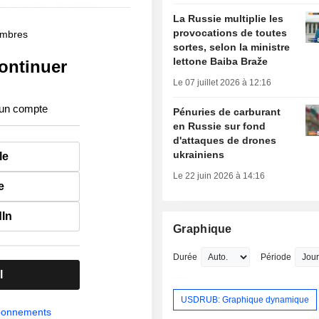
La Russie multiplie les
provocations de toutes
membres
sortes, selon la ministre
lettone Baiba Braže
ontinuer
Le 07 juillet 2026 à 12:16
 un compte
Pénuries de carburant
en Russie sur fond
d'attaques de drones
ukrainiens
le
Le 22 juin 2026 à 14:16
e
dIn
Graphique
Durée
Période
l
USDRUB: Graphique dynamique
abonnements