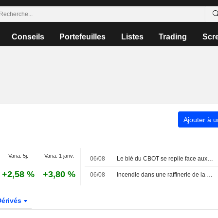
Conseils
Portefeuilles
Listes
Trading
Scr
Ajouter à u
Varia. 5j.
Varia. 1 janv.
06/08
Le blé du CBOT se replie face aux incertitudes en mer Noire
+2,58 %
+3,80 %
06/08
Incendie dans une raffinerie de la région russe de Iaroslav
Dérivés