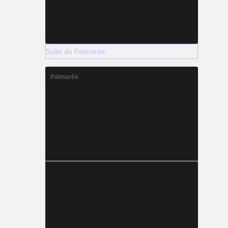
Suite du Palmarès
Palmarès