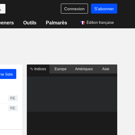
Connexion
S'abonner
eeners
Outils
Palmarès
Édition française
Indices
Europe
Amériques
Asie
ne liste
RE
RE