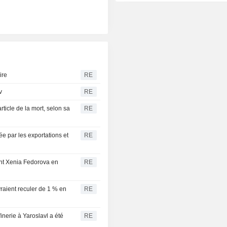
ire
RE
v
RE
ticle de la mort, selon sa
RE
ée par les exportations et
RE
ant Xenia Fedorova en
RE
evraient reculer de 1 % en
RE
inerie à Yaroslavl a été
RE