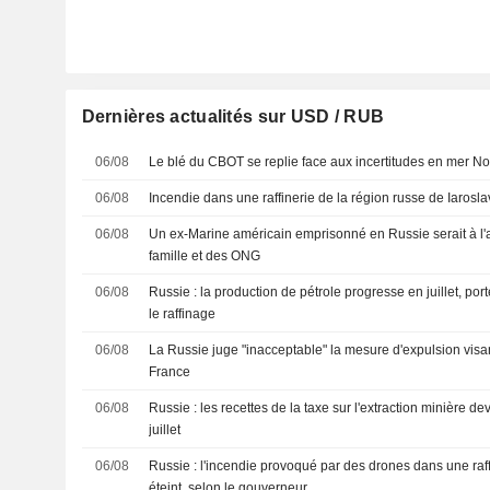
Dernières actualités sur USD / RUB
06/08
Le blé du CBOT se replie face aux incertitudes en mer No
06/08
Incendie dans une raffinerie de la région russe de Iarosla
06/08
Un ex-Marine américain emprisonné en Russie serait à l'ar
famille et des ONG
06/08
Russie : la production de pétrole progresse en juillet, port
le raffinage
06/08
La Russie juge "inacceptable" la mesure d'expulsion vis
France
06/08
Russie : les recettes de la taxe sur l'extraction minière d
juillet
06/08
Russie : l'incendie provoqué par des drones dans une raff
éteint, selon le gouverneur