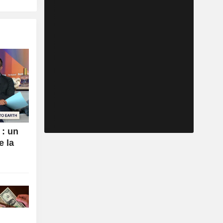
 : un
e la