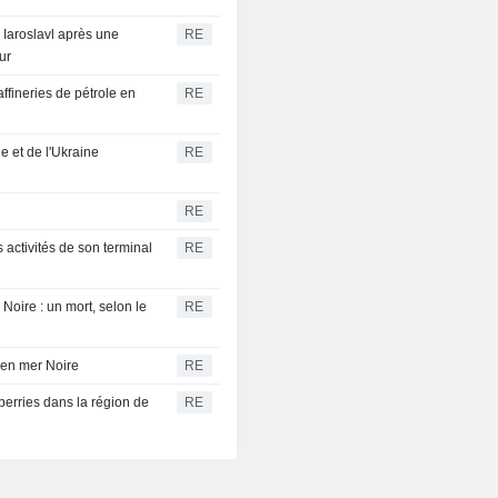
e Iaroslavl après une
RE
ur
ffineries de pétrole en
RE
e et de l'Ukraine
RE
RE
 activités de son terminal
RE
Noire : un mort, selon le
RE
 en mer Noire
RE
berries dans la région de
RE