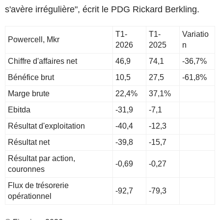
s'avère irrégulière", écrit le PDG Rickard Berkling.
T1-
T1-
Variatio
Powercell, Mkr
2026
2025
n
Chiffre d'affaires net
46,9
74,1
-36,7%
Bénéfice brut
10,5
27,5
-61,8%
Marge brute
22,4%
37,1%
Ebitda
-31,9
-7,1
Résultat d'exploitation
-40,4
-12,3
Résultat net
-39,8
-15,7
Résultat par action,
-0,69
-0,27
couronnes
Flux de trésorerie
-92,7
-79,3
opérationnel