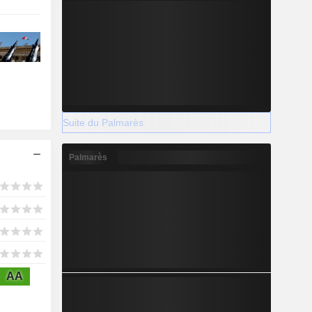
Suite du Palmarès
Palmarès
AA