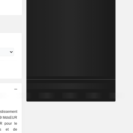
stissement
 39 MdsEUR
UR pour le
els et de