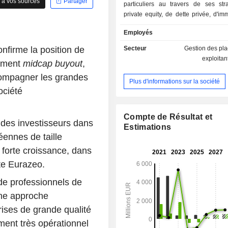
 à vos sources
Partager
particuliers au travers de ses str
private equity, de dette privée, d'imm
d'infrastructures. Le groupe accom
Employés
de 600 entreprises Mid-Market, 
service de leur développement l'eng
nfirme la position de
Secteur
Gestion des pl
ses plus de 450 collaborateurs, son
exploitan
egment
midcap buyout
,
sectorielle, son accès privilégié a
mondiaux via 14 bureaux répartis en
compagner les grandes
Plus d'informations sur la société
Asie et aux Etats-Unis, ainsi que s
ociété
responsable de la création de valeur
la croissance. Son actionnariat instit
familial ainsi que sa structure financ
Compte de Résultat et
 des investisseurs dans
lui permettent de s'inscrire dans
Estimations
éennes de taille
Eurazeo SE dispose de bureaux à P
York, Londres, Francfort, Berli
 forte croissance, dans
Stockholm, Madrid, Luxembourg, 
ute Eurazeo.
Séoul, Singapour, Tokyo et Saõ Paulo
de professionnels de
une approche
rises de grande qualité
ent très opérationnel