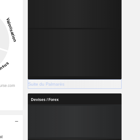
Suite du Palmarès
Devises / Forex
s
at