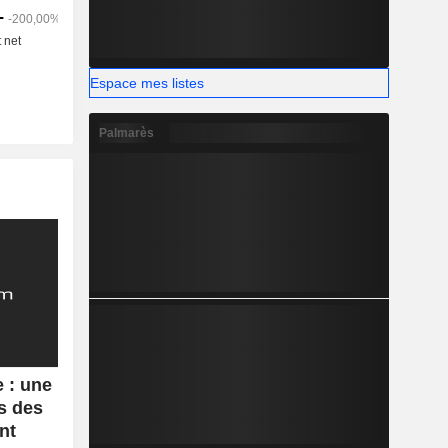
Espace mes listes
Palmarès
 : une
s des
nt