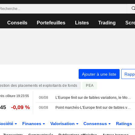
Conseils
Portefeuilles
Listes
Trading
Scr
Ajouter à une liste
Rapp
estion des placements et exploitants de fonds
PEA
ès clôture
19:23:55
06/08
L'Europe finit sur de faibles variations, le Moyen-Orient inquiète de nouveau
,45
-0,09 %
06/08
Point marchés-L'Europe finit sur de faibles variations, le Moyen-Orient inquiète de nouveau
Société
Finances
Valorisation
Consensus
Ratings