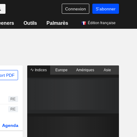
Connexion
S'abonner
eeners
Outils
Palmarès
Édition française
Indices
Europe
Amériques
Asie
ort PDF
RE
RE
Agenda
Secteur
Dérivés
Fonds et ETFs