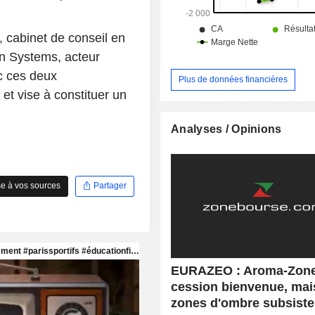
cabinet de conseil en
on Systems, acteur
c ces deux
Plus de données financières
 et vise à constituer un
Analyses / Opinions
e à vos sources
Partager
EURAZEO : Aroma-Zone
cession bienvenue, mai
zones d'ombre subsiste