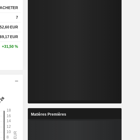
ACHETER
7
52,60
EUR
69,17
EUR
+31,50 %
Matières Premières