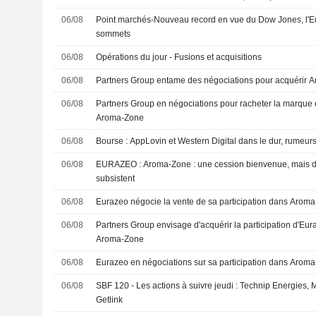
06/08
Point marchés-Nouveau record en vue du Dow Jones, l'E
sommets
06/08
Opérations du jour - Fusions et acquisitions
06/08
Partners Group entame des négociations pour acquérir 
06/08
Partners Group en négociations pour racheter la marque 
Aroma-Zone
06/08
Bourse : AppLovin et Western Digital dans le dur, rumeur
06/08
EURAZEO : Aroma-Zone : une cession bienvenue, mais des zones d'ombre
subsistent
06/08
Eurazeo négocie la vente de sa participation dans Arom
06/08
Partners Group envisage d'acquérir la participation d'Eur
Aroma-Zone
06/08
Eurazeo en négociations sur sa participation dans Arom
06/08
SBF 120 - Les actions à suivre jeudi : Technip Energies,
Getlink