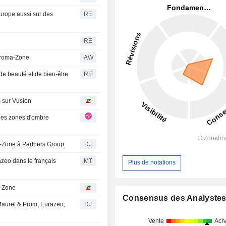
urope aussi sur des
RE
RE
Aroma-Zone
AW
de beauté et de bien-être
RE
s sur Vusion
a-Zone à Partners Group
DJ
azeo dans le français
MT
Plus de notations
a-Zone
Consensus des Analyste
 Maurel & Prom, Eurazeo,
DJ
Vente
Ach