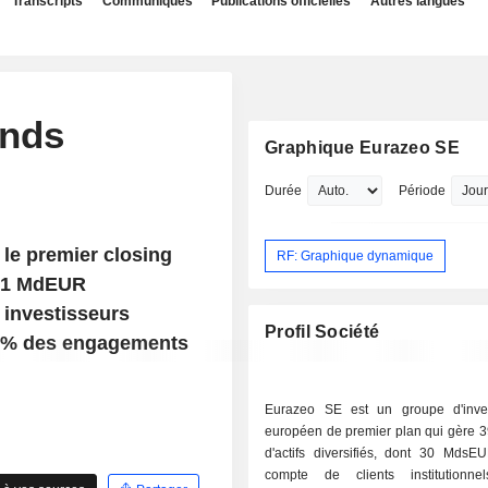
Transcripts
Communiqués
Publications officielles
Autres langues
onds
Graphique Eurazeo SE
Durée
Période
 le premier closing
RF: Graphique dynamique
d'1 MdEUR
 investisseurs
Profil Société
60% des engagements
Eurazeo SE est un groupe d'inve
européen de premier plan qui gère
d'actifs diversifiés, dont 30 MdsE
compte de clients institutionn