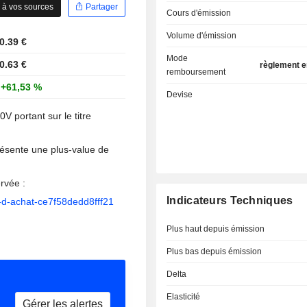
 à vos sources
Partager
Cours d'émission
Volume d'émission
0.39 €
Mode
0.63 €
règlement 
remboursement
+61,53 %
Devise
V portant sur le titre
résente une plus-value de
rvée :
Indicateurs Techniques
-d-achat-ce7f58dedd8fff21
Plus haut depuis émission
Plus bas depuis émission
Delta
Elasticité
Gérer les alertes