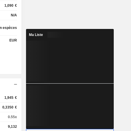
1,090
€
N/A
en espèces
Ma Liste
EUR
1,945
€
0,3350
€
0.55x
9,132