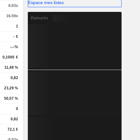
Espace mes listes
6.03x
16.59x
Palmarès
1
-
€
-.--%
0,1000
€
11,49 %
0,82
23,29 %
50,57 %
0
0,82
72,1 €
-0.02x