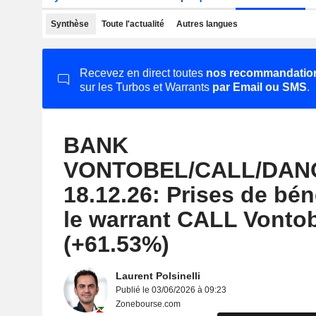
Synthèse
Toute l'actualité
Autres langues
Recevez en direct toutes
nos recommandatio
sur les Turbos et Warrants
par Email ou SMS
.
BANK
VONTOBEL/CALL/DANON
18.12.26: Prises de bén
le warrant CALL Vonto
(+61.53%)
Laurent Polsinelli
Publié le 03/06/2026 à 09:23
Zonebourse.com