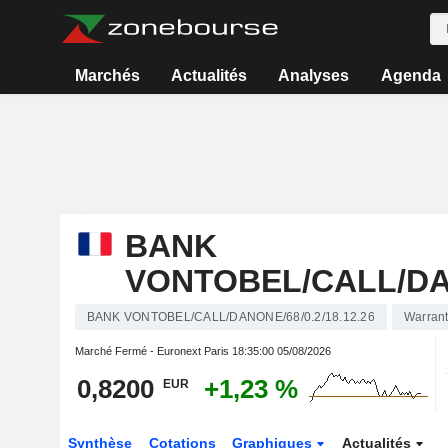
Marchés
Actualités
Analyses
Agenda
BANK
VONTOBEL/CALL/DAN
BANK VONTOBEL/CALL/DANONE/68/0.2/18.12.26
Warran
Marché Fermé - Euronext Paris
18:35:00 05/08/2026
0,8200
+1,23 %
EUR
Synthèse
Cotations
Graphiques
Actualités