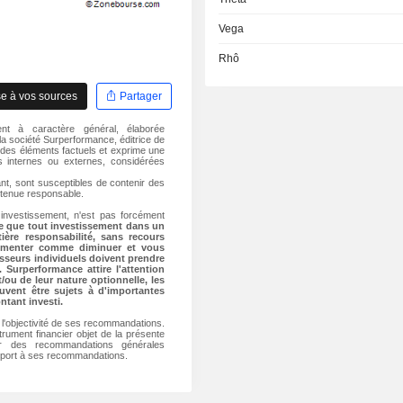
Vega
Rhô
e à vos sources
Partager
nt à caractère général, élaborée
a société Surperformance, éditrice de
 des éléments factuels et exprime une
es internes ou externes, considérées
nt, sont susceptibles de contenir des
 tenue responsable.
investissement, n'est pas forcément
te que tout investissement dans un
ière responsabilité, sans recours
ugmenter comme diminuer et vous
isseurs individuels doivent prendre
Surperformance attire l'attention
t/ou de leur nature optionnelle, les
uvent être sujets à d'importantes
ntant investi.
r l'objectivité de ses recommandations.
rument financier objet de la présente
r des recommandations générales
upport à ses recommandations.