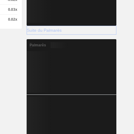
0.03x
0.02x
Suite du Palmarès
Palmarès