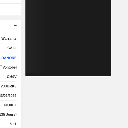
Warrants
CALL
DANONE
Vontobel
CI60V
0VJ3URK8
23/01/2026
68,00
€
135 Jours)
5 : 1