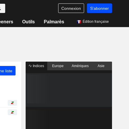
Connexion
S'abonner
eeners
Outils
Palmarès
Édition française
Indices
Europe
Amériques
Asie
ne liste