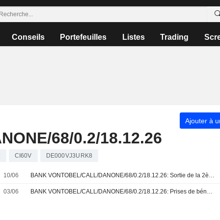
Conseils
Portefeuilles
Listes
Trading
Scr
Ajouter à u
ONE/68/0.2/18.12.26
t
CI60V
DE000VJ3URK8
10/06
BANK VONTOBEL/CALL/DANONE/68/0.2/18.12.26: Sortie de la 2ème ligne sur Danone (+13.88%)
03/06
BANK VONTOBEL/CALL/DANONE/68/0.2/18.12.26: Prises de bénéfices sur le warrant CALL Vontobel CI60V (+61.53%)