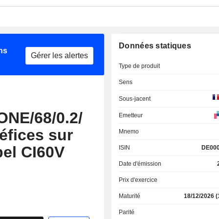
Données statiques
ns
Gérer les alertes
Type de produit
Sens
Sous-jacent
E/68/0.2/
Emetteur
éfices sur
Mnemo
bel CI60V
ISIN
DE00
Date d'émission
Prix d'exercice
Maturité
18/12/2026
(
Parité