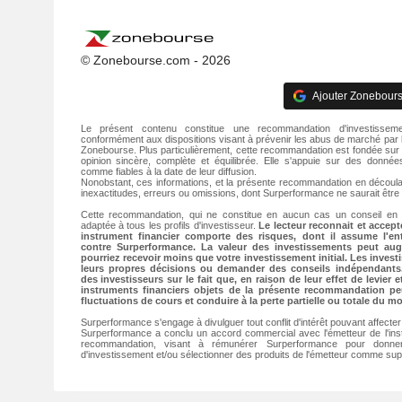
© Zonebourse.com - 2026
Ajouter Zonebours
Le présent contenu constitue une recommandation d'investisseme
conformément aux dispositions visant à prévenir les abus de marché par l
Zonebourse. Plus particulièrement, cette recommandation est fondée sur
opinion sincère, complète et équilibrée. Elle s'appuie sur des donné
comme fiables à la date de leur diffusion.
Nonobstant, ces informations, et la présente recommandation en découla
inexactitudes, erreurs ou omissions, dont Surperformance ne saurait être
Cette recommandation, qui ne constitue en aucun cas un conseil en 
adaptée à tous les profils d'investisseur.
Le lecteur reconnait et accep
instrument financier comporte des risques, dont il assume l'ent
contre Surperformance. La valeur des investissements peut a
pourriez recevoir moins que votre investissement initial. Les invest
leurs propres décisions ou demander des conseils indépendants. 
des investisseurs sur le fait que, en raison de leur effet de levier e
instruments financiers objets de la présente recommandation pe
fluctuations de cours et conduire à la perte partielle ou totale du mo
Surperformance s'engage à divulguer tout conflit d'intérêt pouvant affecte
Surperformance a conclu un accord commercial avec l'émetteur de l'inst
recommandation, visant à rémunérer Surperformance pour donne
d'investissement et/ou sélectionner des produits de l'émetteur comme s