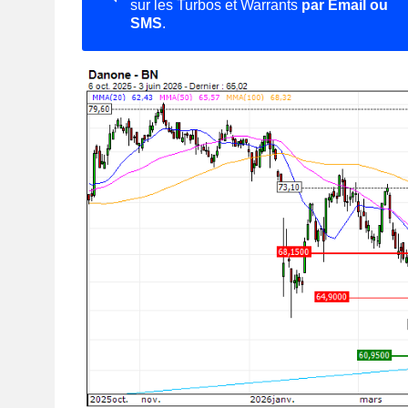
sur les Turbos et Warrants
par Email ou
SMS
.