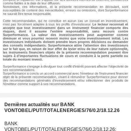
comme fiables à la date de leur diffusion.
Nonobstant, ces informations, et la présente recommandation en découlant, sont
susceptibles de contenir des inexactitudes, erreurs ou omissions, dont Surperformance
ne saurait être tenue responsable.
Cette recommandation, qui ne constitue en aucun cas un conseil en investissement,
n'est pas forcément adaptée à tous les profils d'investisseur.
Le lecteur reconnait et
accepte que tout investissement dans un instrument financier comporte des
risques, dont il assume l'entière responsabilité, sans recours contre
Surperformance. La valeur des investissements peut augmenter comme
diminuer et vous pourriez recevoir moins que votre investissement initial. Les
investisseurs individuels doivent prendre leurs propres décisions ou demander
des conseils indépendants. Surperformance attire l'attention des investisseurs
sur le fait que, en raison de leur effet de levier et/ou de leur nature optionnelle,
les instruments financiers objets de la présente recommandation peuvent être
sujets à d'importantes fluctuations de cours et conduire à la perte partielle ou
totale du montant investi.
Surperformance s'engage à divulguer tout conflit d'intérêt pouvant affecter l'objectivité de
ses recommandations.
Surperformance a conclu un accord commercial avec l'émetteur de l'instrument financier
objet de la présente recommandation, visant à rémunérer Surperformance pour donner
des recommandations générales d'investissement et/ou sélectionner des produits de
l'émetteur comme support à ses recommandations.
Dernières actualités sur BANK
VONTOBEL/PUT/TOTALENERGIES/76/0.2/18.12.26
BANK
VONTOBEL/PUT/TOTALENERGIES/76/0.2/18.12.26: