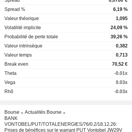
Spread
0,0700
€
Spread %
6,19 %
Valeur théorique
1,095
Volatilité implicite
24,09 %
Probabilité de perte totale
39,26 %
Valeur intrinsèque
0,382
Valeur temps
0,713
Break even
70,52 €
Theta
-0.01x
Vega
0.03x
Rhô
-0.03x
Bourse
Actualités Bourse
BANK
VONTOBEL/PUT/TOTALENERGIES/76/0.2/18.12.26:
Prises de bénéfices sur le warrant PUT Vontobel JW29V