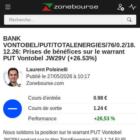
BANK
VONTOBEL/PUT/TOTALENERGIES/76/0.2/18.
12.26: Prises de bénéfices sur le warrant
PUT Vontobel JW29V (+26.53%)
Laurent Polsinelli
Publié le 27/05/2026 à 10:17
Zonebourse.com
Cours d'entrée
0.98 €
Cours de sortie
1.24 €
Performance
+26,53 %
Nous soldons la position sur le warrant PUT Vontobel
JW29V portant sur le titre TotalEnergies SE à 1.24 EUR.