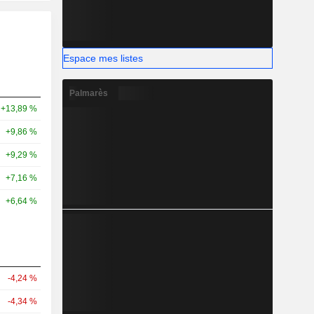
Espace mes listes
Palmarès
+13,89 %
+9,86 %
+9,29 %
+7,16 %
+6,64 %
-4,24 %
-4,34 %