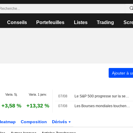
Conseils
Portefeuilles
Listes
Trading
Scr
Ajouter à u
Varia. 5j.
Varia. 1 janv.
07/08
Le S&P 500 progresse sur la semaine, porté par l'envolée des géants de la technologie
+3,58 %
+13,32 %
07/08
Les Bourses mondiales touchent des sommets après l'emploi américain
Heatmap
Composition
Dérivés