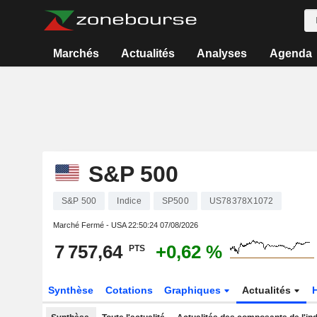
Marchés
Actualités
Analyses
Agenda
S&P 500
S&P 500
Indice
SP500
US78378X1072
Marché Fermé - USA
22:50:24 07/08/2026
7 757,64
+0,62 %
PTS
Synthèse
Cotations
Graphiques
Actualités