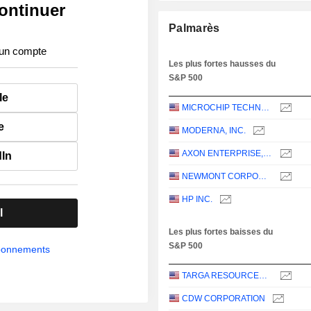
ontinuer
Palmarès
 un compte
Les plus fortes hausses du
S&P 500
le
MICROCHIP TECHNOLOGY INCORPORATED
e
MODERNA, INC.
AXON ENTERPRISE, INC.
dIn
NEWMONT CORPORATION
HP INC.
l
Les plus fortes baisses du
S&P 500
abonnements
TARGA RESOURCES CORP.
CDW CORPORATION