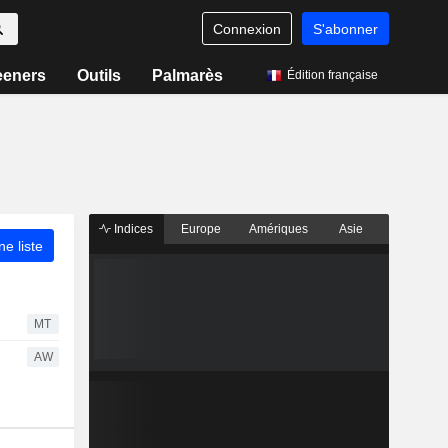
Connexion
S'abonner
eeners
Outils
Palmarès
Édition française
Indices
Europe
Amériques
Asie
ne liste
MT
AW