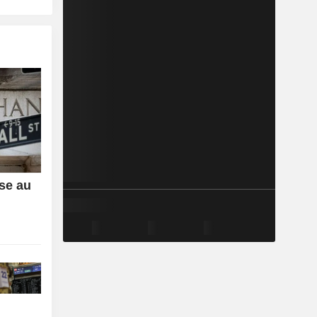
sse au