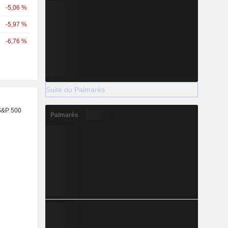
-5,06 %
-5,97 %
-6,76 %
Suite du Palmarès
S&P 500
Palmarès