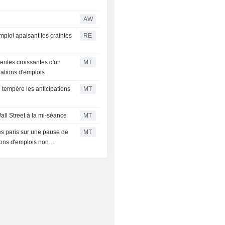
AW
mploi apaisant les craintes
RE
tentes croissantes d'un
MT
éations d'emplois
i tempère les anticipations
MT
all Street à la mi-séance
MT
es paris sur une pause de
MT
ions d'emplois non