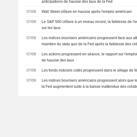
anticipations de hausse des taux de la Fed
07/08
Wall Street clôture en hausse après l'emploi américain
07/08
Le S&P 500 clôture à un niveau record, la faiblesse de l'e
sur les taux
07/08
Les indices boursiers américains progressent face aux at
maintien du statu quo de la Fed après la faiblesse des cr
07/08
Les actions progressent en séance, le rapport sur l'emplo
de hausse des taux
07/08
Les fonds indiciels cotés progressent dans le sillage de W
07/08
Les indices boursiers américains progressent alors que l
la Fed augmentent suite à la baisse inattendue des créat
agricoles