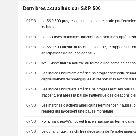
Dernières actualités sur S&P 500
07/08
Le S&P 500 progresse sur la semaine, porté par l'envolée
technologie
07/08
Les Bourses mondiales touchent des sommets après l'em
07/08
Le S&P 500 atteint un record historique, le rapport sur l'
anticipations de hausse des taux
07/08
Wall Street finit en hausse au terme d'une semaine floris
07/08
Les indices boursiers américains progressent cette semai
capitalisations technologiques et l'espoir d'un accord sur 
07/08
Les indices boursiers américains progressent, les paris 
s'accentuent après la baisse inattendue des créations d'
07/08
Les marchés d'actions américains terminent en hausse, por
l'emploi qui favorisent une pause monétaire
07/08
Point marchés-Wall Street finit en hausse au terme d'une
07/08
Le dollar chute : les chiffres décevants de l'emploi améri