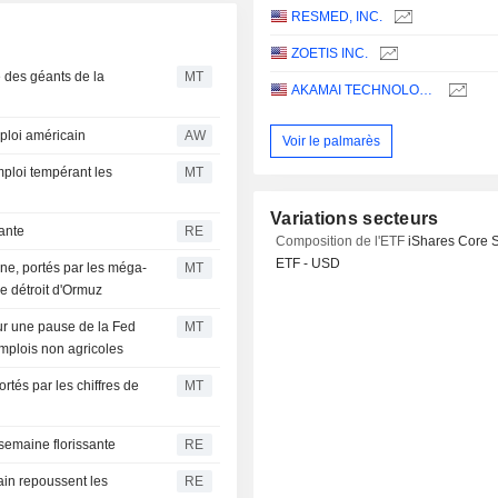
RESMED, INC.
ZOETIS INC.
 des géants de la
MT
AKAMAI TECHNOLOGIES, INC.
ploi américain
AW
Voir le palmarès
emploi tempérant les
MT
Variations secteurs
sante
RE
Composition de l'ETF
iShares Core 
ETF - USD
ne, portés par les méga-
MT
le détroit d'Ormuz
sur une pause de la Fed
MT
emplois non agricoles
tés par les chiffres de
MT
 semaine florissante
RE
cain repoussent les
RE