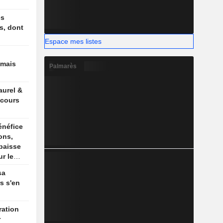
es
s, dont
Espace mes listes
 mais
Palmarès
aurel &
 cours
énéfice
ons,
baisse
r le
sa
rs s'en
r