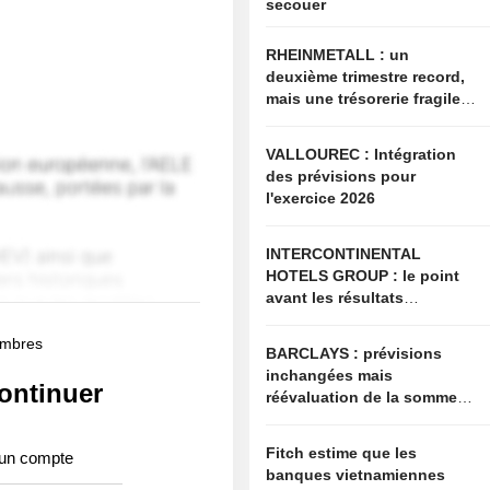
secouer
RHEINMETALL : un
deuxième trimestre record,
mais une trésorerie fragile
et un second semestre
exigeant
VALLOUREC : Intégration
des prévisions pour
l'exercice 2026
INTERCONTINENTAL
HOTELS GROUP : le point
avant les résultats
semestriels
membres
BARCLAYS : prévisions
inchangées mais
ontinuer
réévaluation de la somme
des parties
Fitch estime que les
 un compte
banques vietnamiennes