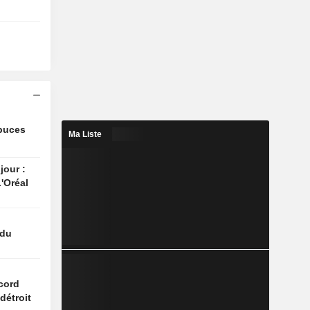
 puces
Ma Liste
jour :
'Oréal
 du
n
cord
détroit