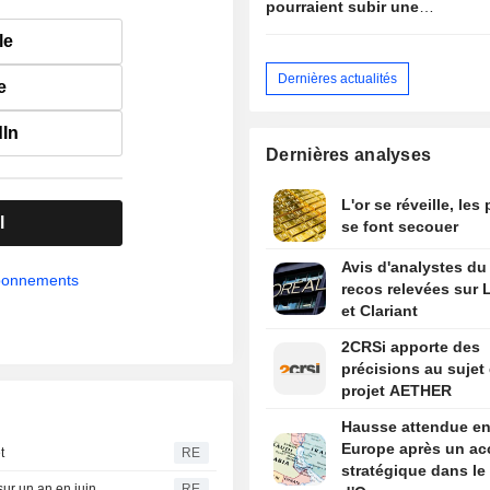
pourraient subir une
pression importante face
le
aux objectifs de croissance
du gouvernement
Dernières actualités
e
dIn
Dernières analyses
L'or se réveille, les
l
se font secouer
Avis d'analystes du 
abonnements
recos relevées sur L
et Clariant
2CRSi apporte des
précisions au sujet
projet AETHER
Hausse attendue e
Europe après un ac
t
RE
stratégique dans le 
sur un an en juin
RE