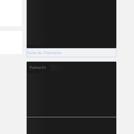
Suite du Palmarès
Palmarès