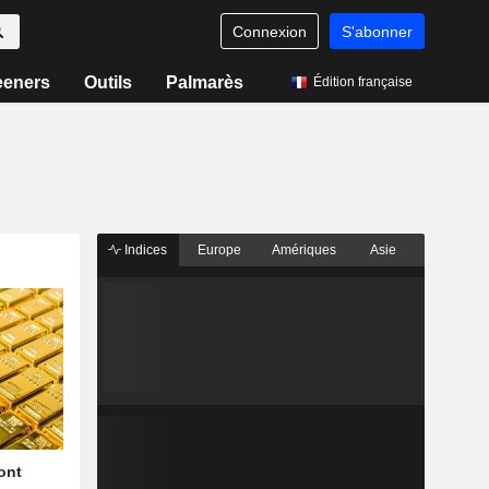
Connexion
S'abonner
eeners
Outils
Palmarès
Édition française
Indices
Europe
Amériques
Asie
font