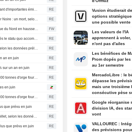
d'Ormuz
Zone euro : les rendements obligataires se stabilisent avant d'importantes émissions françaises
RE
Vusion étudierait d
options stratégique
La Russie frappe un navire sous pavillon étranger en mer Noire : un mort, selon le gouverneur d'Odessa
RE
une possible vente
Les prises de commandes de camions lourds en Amérique du Nord en hausse sur un an en juillet - ACT Research (mise à jour)
FW
Les valeurs de l'IA
apprennent à voler,
Inde : les prévisions de hausse des taux repoussées après le statu quo accommodant de la banque centrale
RE
n'ont pas d'ailes
Suède : l'inflation globale ralentit de nouveau en juillet, selon les données préliminaires
RE
Les bénéfices de M
n an en juin
RE
Prom dopés par les
au 1er semestre
% sur un an en juin
RE
MercadoLibre : le b
La Jordanie lance un appel d'offres pour l'achat de 120 000 tonnes d'orge fourragère, selon des négociants
RE
dépasse les prévisi
mais une troisième 
es en juin
consécutive pèse su
La Jordanie lance un appel d'offres pour l'achat de 120 000 tonnes d'orge fourragère, selon des négociants
RE
titre
Google réorganise 
us que prévu en juin
RE
division IA, des sta
vont
Suède : l'inflation globale s'établit à 0,8 % sur un an en juillet, selon les données préliminaires
RE
VALLOUREC : Intégration
lus que prévu en juin
RE
des prévisions pou