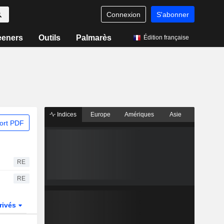
Connexion
S'abonner
eeners
Outils
Palmarès
Édition française
Indices
Europe
Amériques
Asie
ort PDF
RE
RE
rivés