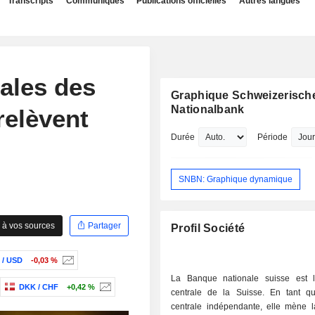
Transcripts
Communiqués
Publications officielles
Autres langues
ales des
Graphique Schweizerisch
Nationalbank
relèvent
Durée
Période
SNBN: Graphique dynamique
 à vos sources
Partager
Profil Société
 / USD
-0,03 %
La Banque nationale suisse est 
DKK / CHF
+0,42 %
centrale de la Suisse. En tant 
centrale indépendante, elle mène la