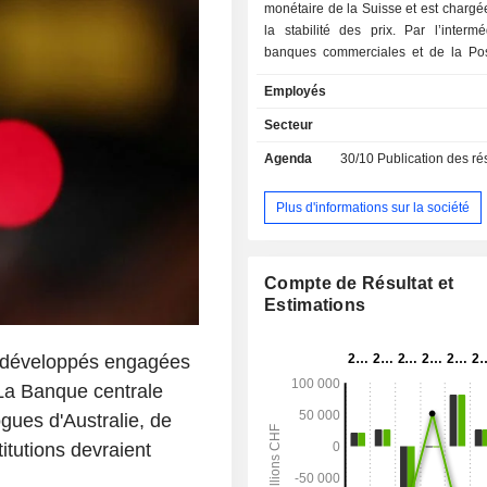
monétaire de la Suisse et est chargé
la stabilité des prix. Par l’interm
banques commerciales et de la Pos
elle approvisionne l’économie en bi
Employés
pièces. Dans le domaine des opé
paiement sans numéraire, la Banque 
Secteur
services pour les paiements interba
Agenda
30/10
Publication des résultat
le biais du système Swiss Interban
(SIC). En outre, la Banque nationale 
les réserves internationales, telles q
Plus d'informations sur la société
devises et les instruments de
internationaux ; elle compile
informations statistiques, nota
Compte de Résultat et
statistiques bancaires ainsi que la 
Estimations
paiements ; et elle conseille les
fédérales sur les questions de 
monétaire. Par ailleurs, elle est divi
 développés engagées
départements : le départemen
La Banque centrale
département III à Zurich, et le dépar
gues d'Australie, de
Berne.
itutions devraient