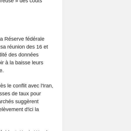
ureuse » des coûts
la Réserve fédérale
 sa réunion des 16 et
lidité des données
r à la baisse leurs
e.
 le conflit avec l'Iran,
isses de taux pour
archés suggèrent
lèvement d'ici la