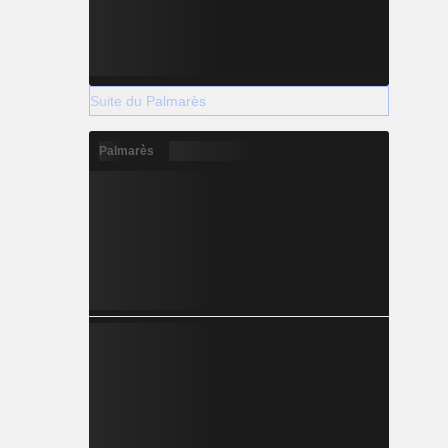
Suite du Palmarès
Palmarès