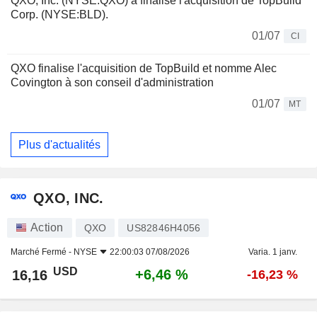
QXO, Inc. (NYSE:QXO) a finalisé l'acquisition de TopBuild
Corp. (NYSE:BLD).
01/07
CI
QXO finalise l'acquisition de TopBuild et nomme Alec
Covington à son conseil d'administration
01/07
MT
Plus d'actualités
QXO, INC.
Action
QXO
US82846H4056
Marché Fermé -
NYSE
22:00:03 07/08/2026
Varia. 1 janv.
USD
+6,46 %
16,16
-16,23 %