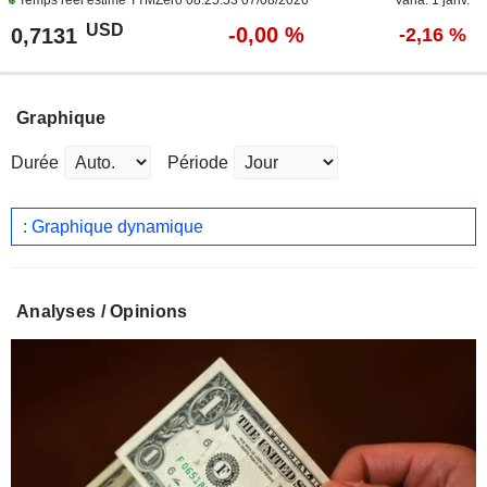
Temps réel estimé TTMZero
08:25:53 07/08/2026
Varia. 1 janv.
USD
-0,00 %
0,7131
-2,16 %
Graphique
Durée
Période
: Graphique dynamique
Analyses / Opinions