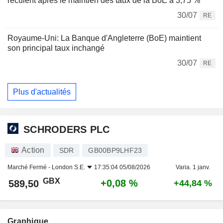
reculent après le maintien des taux de la BoE à 3,75 %
30/07
RE
Royaume-Uni: La Banque d'Angleterre (BoE) maintient
son principal taux inchangé
30/07
RE
Plus d'actualités
SCHRODERS PLC
Action
SDR
GB00BP9LHF23
Marché Fermé -
London S.E.
17:35:04 05/08/2026
Varia. 1 janv.
GBX
+0,08 %
589,50
+44,84 %
Graphique