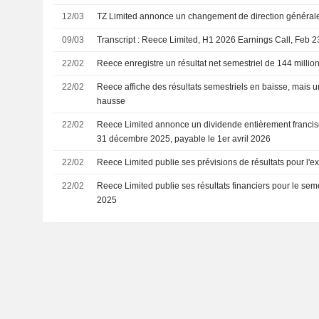
12/03
TZ Limited annonce un changement de direction général
09/03
Transcript : Reece Limited, H1 2026 Earnings Call, Feb 2
22/02
Reece enregistre un résultat net semestriel de 144 milli
22/02
Reece affiche des résultats semestriels en baisse, mais un 
hausse
22/02
Reece Limited annonce un dividende entièrement francisé
31 décembre 2025, payable le 1er avril 2026
22/02
Reece Limited publie ses prévisions de résultats pour l'e
22/02
Reece Limited publie ses résultats financiers pour le se
2025