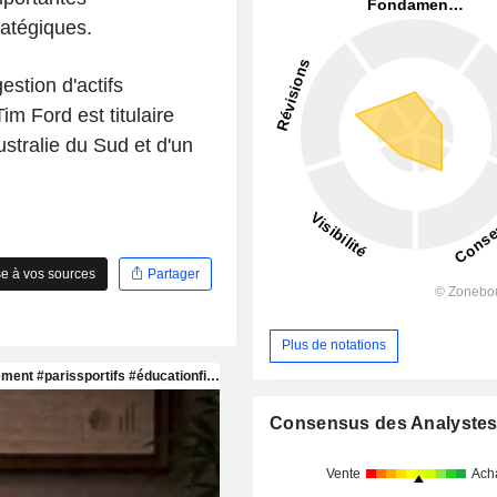
ratégiques.
estion d'actifs
im Ford est titulaire
ustralie du Sud et d'un
e à vos sources
Partager
Plus de notations
Consensus des Analyste
Vente
Ach