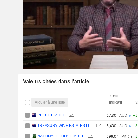
Valeurs citées dans l'article
Cours
Ajouter à une liste
indicatif
V
REECE LIMITED
17,30
AUD
+1
TREASURY WINE ESTATES LIMITED
5,430
AUD
+3
NATIONAL FOODS LIMITED
398,07
PKR
+1