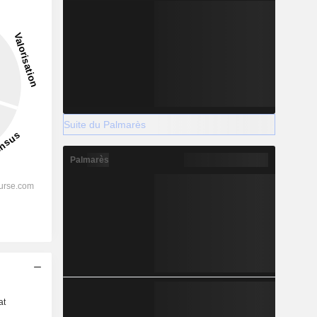
Suite du Palmarès
Palmarès
s
at