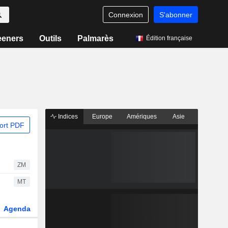
Connexion
S'abonner
eeners
Outils
Palmarès
Édition française
Indices
Europe
Amériques
Asie
ort PDF
ZM
MT
Agenda
Secteur
Dérivés
Fonds et ETFs