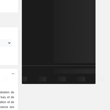
stralien de
d'eau et de
ation et de
exerce ses