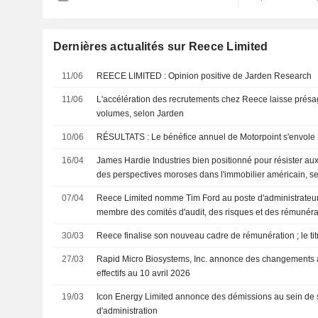
Dernières actualités sur Reece Limited
11/06
REECE LIMITED : Opinion positive de Jarden Research
11/06
L'accélération des recrutements chez Reece laisse prés
volumes, selon Jarden
10/06
RÉSULTATS : Le bénéfice annuel de Motorpoint s'envole 
16/04
James Hardie Industries bien positionné pour résister aux
des perspectives moroses dans l'immobilier américain, se
07/04
Reece Limited nomme Tim Ford au poste d'administrateur
membre des comités d'audit, des risques et des rémunérat
2026
30/03
Reece finalise son nouveau cadre de rémunération ; le ti
27/03
Rapid Micro Biosystems, Inc. annonce des changements au
effectifs au 10 avril 2026
19/03
Icon Energy Limited annonce des démissions au sein de 
d'administration