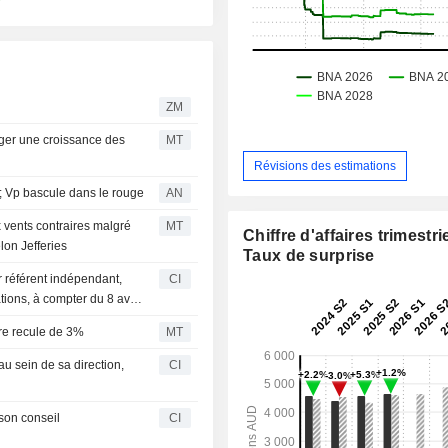
ZM
ager une croissance des
MT
Révisions des estimations
; Vp bascule dans le rouge
AN
 vents contraires malgré
MT
Chiffre d'affaires trimestrie
lon Jefferies
Taux de surprise
 référent indépendant,
CI
ions, à compter du 8 avril
tre recule de 3%
MT
 sein de sa direction,
CI
son conseil
CI