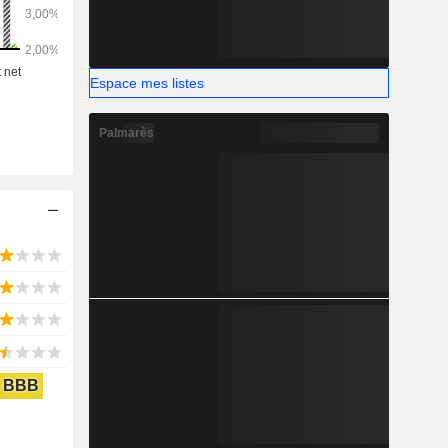
Espace mes listes
Palmarès
BBB