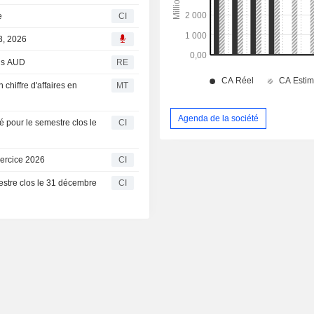
e
CI
3, 2026
ons AUD
RE
chiffre d'affaires en
MT
Agenda de la société
 pour le semestre clos le
CI
xercice 2026
CI
mestre clos le 31 décembre
CI