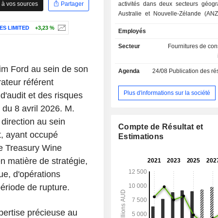
 à vos sources
Partager
activités dans deux secteurs géogr
Australie et Nouvelle-Zélande (ANZ)
Unis d'Amérique (États-Unis). Ses p
ES LIMITED
+3,23 %
Employés
plomberie et de salle de bains so
localement et internationalement. S
Secteur
Fournitures de cons
pour la salle de bains et la cuisine 
la robinetterie et les accessoires, le
im Ford au sein de son
Agenda
24/08
Publication des résultats -
les lavabos, les douches, les vani
rateur référent
meubles, les baignoires et les spas, l
les cuves, les appareils de salle de 
Plus d'informations sur la société
d'audit et des risques
cuisine. Ses produits de plomberie 
 du 8 avril 2026. M.
la tuyauterie et les raccords, les sys
direction au sein
chaude, les outils, les vannes, les to
Compte de Résultat et
toilettes, la robinetterie et les d
t, ayant occupé
Estimations
produits de génie civil comprennent
de Treasury Wine
et les raccords, les vannes, les ég
n matière de stratégie,
drainage, les tuyaux et les raccords é
les réservoirs d'eau et les réservoirs
ue, d'opérations
Elle distribue ses produits au
ériode de rupture.
commerciaux et résidentiels par l'in
d'environ 900 succursales en Aus
Nouvelle-Zélande et aux États-Unis.
pertise précieuse au