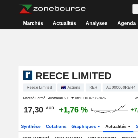
Marchés
Actualités
Analyses
Agenda
REECE LIMITED
Reece Limited
Actions
REH
AU000000REH4
Marché Fermé -
Australian S.E.
08:10:10 07/08/2026
Va
17,30
+1,76 %
AUD
+7
Synthèse
Cotations
Graphiques
Actualités