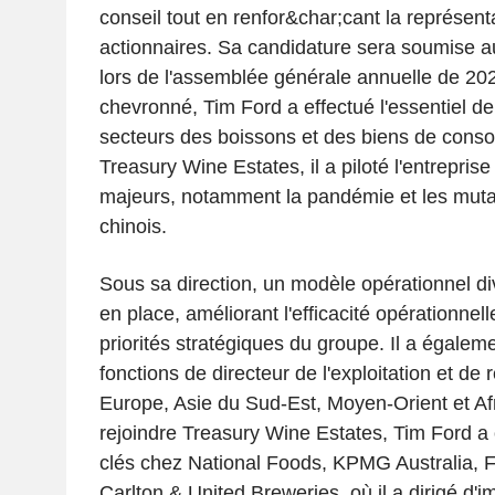
conseil tout en renfor&char;cant la représen
actionnaires. Sa candidature sera soumise a
lors de l'assemblée générale annuelle de 202
chevronné, Tim Ford a effectué l'essentiel de
secteurs des boissons et des biens de con
Treasury Wine Estates, il a piloté l'entreprise
majeurs, notamment la pandémie et les mut
chinois.
Sous sa direction, un modèle opérationnel di
en place, améliorant l'efficacité opérationnell
priorités stratégiques du groupe. Il a égalem
fonctions de directeur de l'exploitation et d
Europe, Asie du Sud-Est, Moyen-Orient et Af
rejoindre Treasury Wine Estates, Tim Ford a
clés chez National Foods, KPMG Australia, F
Carlton & United Breweries, où il a dirigé d'i