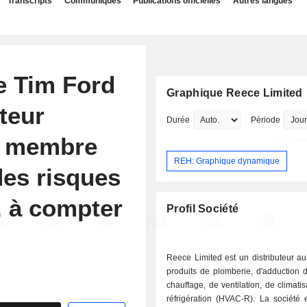
Transcripts
Communiqués
Publications officielles
Autres langues
 Tim Ford
Graphique Reece Limited
teur
Durée
Période
, membre
REH: Graphique dynamique
des risques
, à compter
Profil Société
Reece Limited est un distributeur au
produits de plomberie, d'adduction 
chauffage, de ventilation, de climatis
réfrigération (HVAC-R). La société 