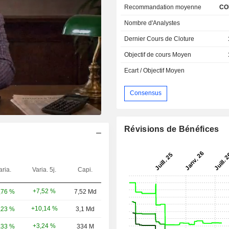
Recommandation moyenne
CO
Nombre d'Analystes
Dernier Cours de Cloture
Objectif de cours Moyen
Ecart / Objectif Moyen
Consensus
Révisions de Bénéfices
aria.
Varia. 5j.
Capi.
+7,52 %
,76 %
7,52 Md
+10,14 %
,23 %
3,1 Md
+3,24 %
,33 %
334 M