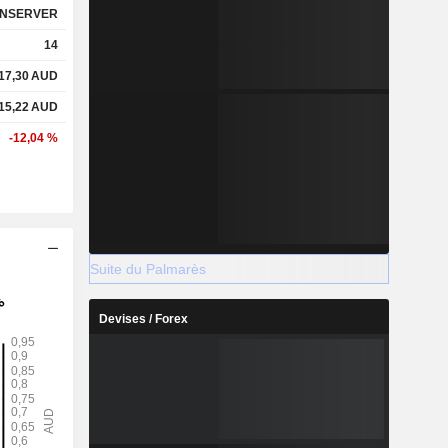
NSERVER
14
17,30
AUD
15,22
AUD
-12,04 %
Suite du Palmarès
Devises / Forex