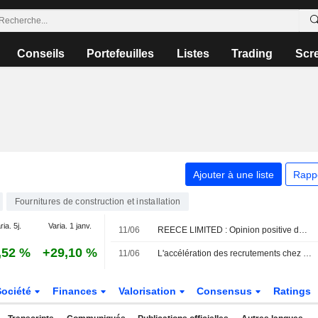
Conseils
Portefeuilles
Listes
Trading
Scr
Ajouter à une liste
Rapp
Fournitures de construction et installation
ria. 5j.
Varia. 1 janv.
11/06
REECE LIMITED : Opinion positive de Jarden Research
,52 %
+29,10 %
11/06
L'accélération des recrutements chez Reece laisse présager une croissance des volumes, selon Jarden
Société
Finances
Valorisation
Consensus
Ratings