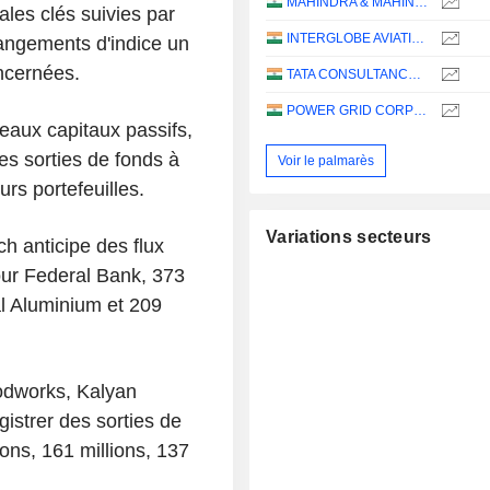
MAHINDRA & MAHINDRA LIMITED
les clés suivies par
INTERGLOBE AVIATION LIMITED
hangements d'indice un
oncernées.
TATA CONSULTANCY SERVICES LTD.
POWER GRID CORPORATION OF INDIA LIMITED
eaux capitaux passifs,
es sorties de fonds à
Voir le palmarès
rs portefeuilles.
Variations secteurs
h anticipe des flux
pour Federal Bank, 373
al Aluminium et 209
oodworks, Kalyan
istrer des sorties de
ons, 161 millions, 137