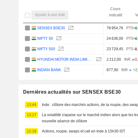
Cours
Ajouter à une liste
indicatif
V
SENSEX BSE30
78 954,76
PTS
+0
NIFTY 50
24 636,00
PTS
+0
NIFTY 500
23 729,45
PTS
-0
HYUNDAI MOTOR INDIA LIMITED
2 212,00
INR
-0
INDIAN BANK
877,90
INR
+2
Dernières actualités sur SENSEX BSE30
13:44
Inde : clôture des marchés actions, de la roupie, des swap
13:17
La volatilité s'apaise sur le marché indien alors que les tr
nouvelle séance de clôture
12:18
Actions, roupie, swaps et call en Inde à 15h30 IST