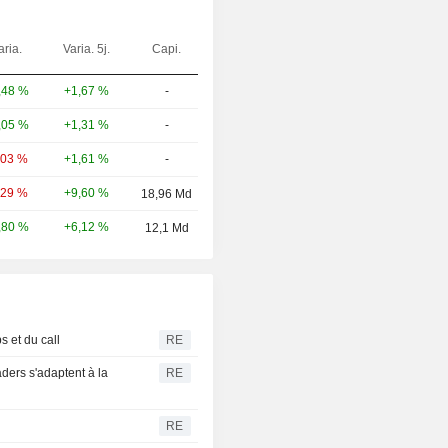
aria.
Varia. 5j.
Capi.
+1,67 %
-
,48 %
+1,31 %
-
,05 %
+1,61 %
-
,03 %
+9,60 %
,29 %
18,96 Md
+6,12 %
,80 %
12,1 Md
s et du call
RE
aders s'adaptent à la
RE
RE