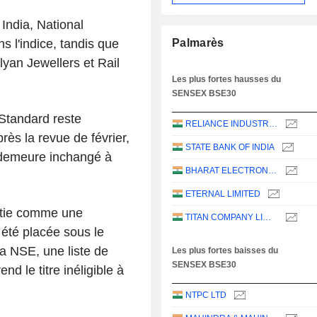
India, National
s l'indice, tandis que
Palmarès
yan Jewellers et Rail
Les plus fortes hausses du
SENSEX BSE30
 Standard reste
RELIANCE INDUSTRIES LTD
ès la revue de février,
STATE BANK OF INDIA
 demeure inchangé à
BHARAT ELECTRONICS LIMITED
ETERNAL LIMITED
ntie comme une
TITAN COMPANY LIMITED
 été placée sous le
a NSE, une liste de
Les plus fortes baisses du
SENSEX BSE30
end le titre inéligible à
NTPC LTD