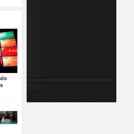
hés
es