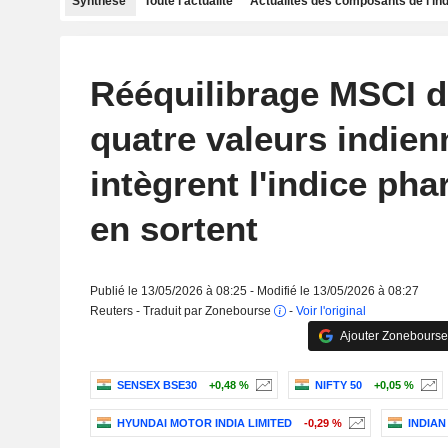
Synthèse
Toute l'actualité
Actualités des composants de l'in
Rééquilibrage MSCI d
quatre valeurs indien
intègrent l'indice pha
en sortent
Publié le 13/05/2026 à 08:25 - Modifié le 13/05/2026 à 08:27
Reuters - Traduit par Zonebourse
-
Voir l'original
Ajouter Zonebourse
SENSEX BSE30
+0,48 %
NIFTY 50
+0,05 %
HYUNDAI MOTOR INDIA LIMITED
-0,29 %
INDIAN