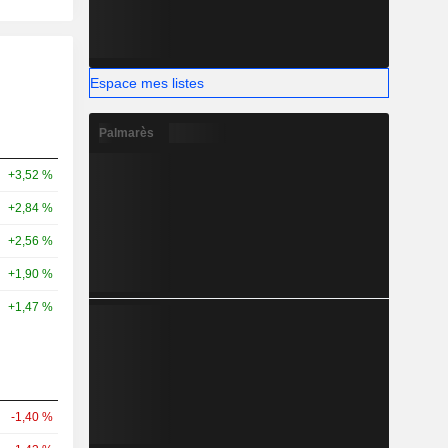
Espace mes listes
Palmarès
+3,52 %
+2,84 %
+2,56 %
+1,90 %
+1,47 %
-1,40 %