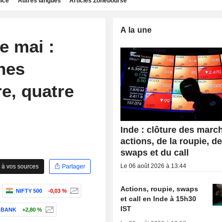
dice
Autres langues
Articles Zonebourse
A la une
e mai :
nes
re, quatre
Inde : clôture des marc
actions, de la roupie, d
swaps et du call
Le 06 août 2026 à 13:44
 à vos sources
Partager
Actions, roupie, swaps
NIFTY 500
-0,03 %
et call en Inde à 15h30
IST
 BANK
+2,80 %