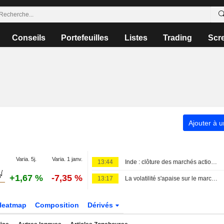
Conseils
Portefeuilles
Listes
Trading
Scr
Ajouter à u
Varia. 5j.
Varia. 1 janv.
13:44
Inde : clôture des marchés actions, de la roupie, des swaps et du call
+1,67 %
-7,35 %
13:17
La volatilité s'apaise sur le marché indien alors que les traders s'adaptent à la nouvelle séance de clôture
Heatmap
Composition
Dérivés