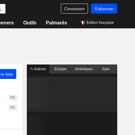
Connexion
S'abonner
eeners
Outils
Palmarès
Édition française
Indices
Europe
Amériques
Asie
ne liste
RE
RE