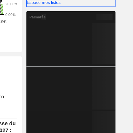
Espace mes listes
Palmarès
sse du
027 :