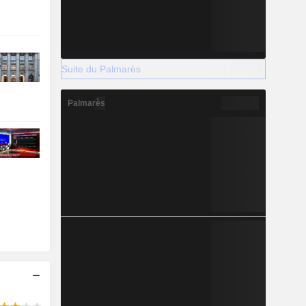
Suite du Palmarès
Palmarès