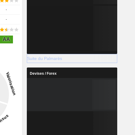
-
-
AA
Suite du Palmarès
Devises / Forex