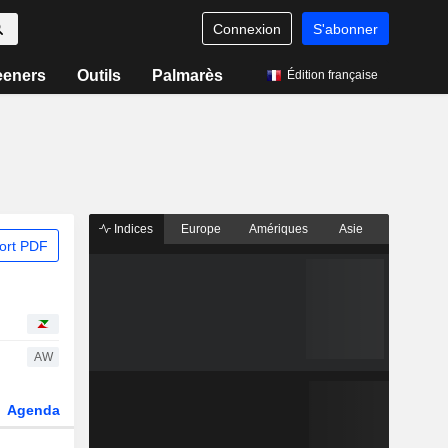
Connexion
S'abonner
eeners
Outils
Palmarès
Édition française
Indices
Europe
Amériques
Asie
ort PDF
AW
Agenda
Secteur
Dérivés
Fonds et ETFs