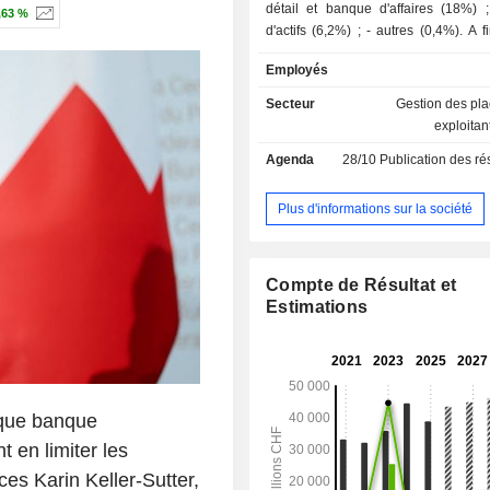
détail et banque d'affaires (18%) ; - gesti
,63 %
d'actifs (6,2%) ; - autres (0,4%). A fin 2025, le
groupe gère 788,4 MdsUSD d'e
Employés
dépôts et 653,8 MdsUSD d'encours de
Secteur
Gestion des pl
exploitan
Agenda
28/10
Publication des résultat
Plus d'informations sur la société
Compte de Résultat et
Estimations
 que banque
 en limiter les
ces Karin Keller-Sutter,