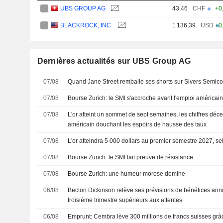
UBS GROUP AG
43,46
CHF
+0
BLACKROCK, INC.
1 136,39
USD
+0
Dernières actualités sur UBS Group AG
07/08
Quand Jane Street remballe ses shorts sur Sivers Semic
07/08
Bourse Zurich: le SMI s'accroche avant l'emploi américai
07/08
L'or atteint un sommet de sept semaines, les chiffres déce
américain douchant les espoirs de hausse des taux
07/08
L'or atteindra 5 000 dollars au premier semestre 2027, s
07/08
Bourse Zurich: le SMI fait preuve de résistance
07/08
Bourse Zurich: une humeur morose domine
06/08
Becton Dickinson relève ses prévisions de bénéfices annu
troisième trimestre supérieurs aux attentes
06/08
Emprunt: Cembra lève 300 millions de francs suisses gr