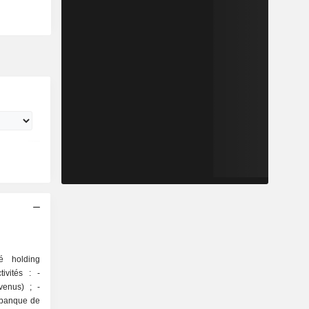
 holding
vités : -
enus) ; -