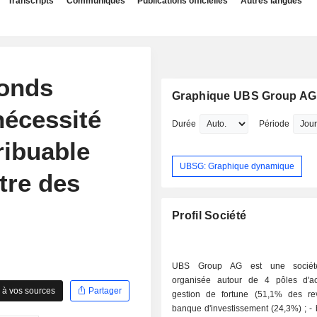
Transcripts
Communiqués
Publications officielles
Autres langues
fonds
Graphique UBS Group AG
nécessité
Durée
Période
ribuable
UBSG: Graphique dynamique
tre des
Profil Société
UBS Group AG est une société
organisée autour de 4 pôles d'acti
 à vos sources
Partager
gestion de fortune (51,1% des rev
banque d'investissement (24,3%) ; - banque de