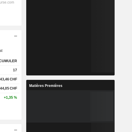
s
at
CUMULER
17
43,46
CHF
Matières Premières
44,05
CHF
+1,35 %