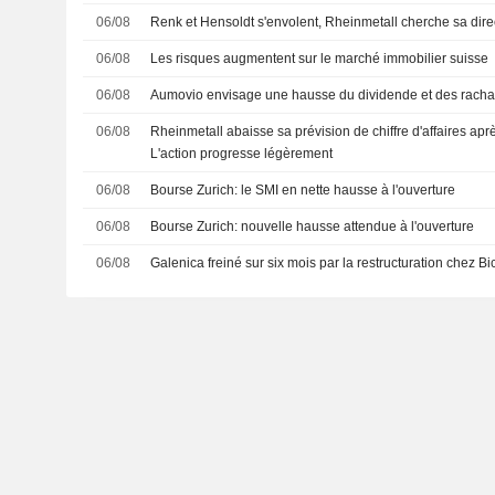
06/08
Renk et Hensoldt s'envolent, Rheinmetall cherche sa dire
06/08
Les risques augmentent sur le marché immobilier suisse
06/08
Aumovio envisage une hausse du dividende et des rachat
06/08
Rheinmetall abaisse sa prévision de chiffre d'affaires aprè
L'action progresse légèrement
06/08
Bourse Zurich: le SMI en nette hausse à l'ouverture
06/08
Bourse Zurich: nouvelle hausse attendue à l'ouverture
06/08
Galenica freiné sur six mois par la restructuration chez Bi