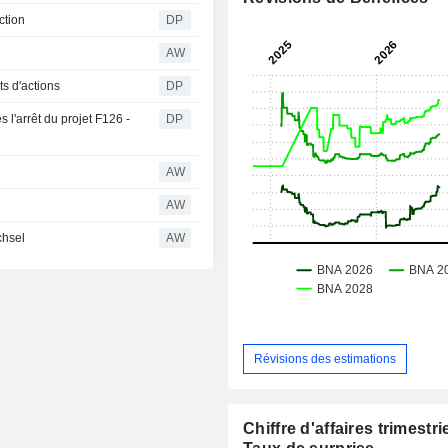
ction
DP
AW
s d'actions
DP
s l'arrêt du projet F126 -
DP
AW
AW
chsel
AW
Révisions des estimations
Chiffre d'affaires trimestrie