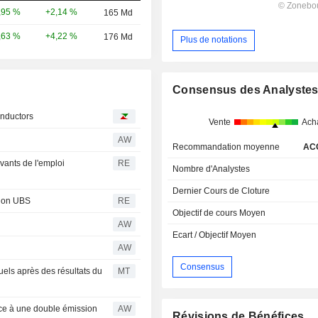
+2,14 %
,95 %
165 Md
+4,22 %
,63 %
176 Md
Plus de notations
Consensus des Analyste
onductors
Vente
Ach
n
AW
Recommandation moyenne
AC
vants de l'emploi
RE
Nombre d'Analystes
Dernier Cours de Cloture
elon UBS
RE
Objectif de cours Moyen
AW
Ecart / Objectif Moyen
AW
Consensus
els après des résultats du
MT
âce à une double émission
AW
Révisions de Bénéfices