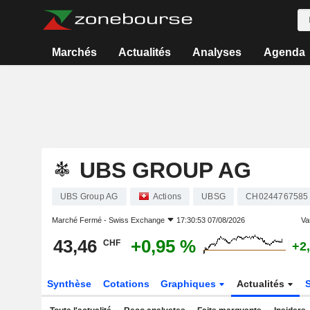
Marchés
Actualités
Analyses
Agenda
UBS GROUP AG
UBS Group AG
Actions
UBSG
CH0244767585
Marché Fermé -
Swiss Exchange
17:30:53 07/08/2026
Var
43,46
+0,95 %
CHF
+2
Synthèse
Cotations
Graphiques
Actualités