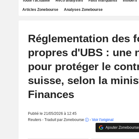
Toute l'actualité
Reco analystes
Faits marquants
Insiders
Articles Zonebourse
Analyses Zonebourse
Réglementation des 
propres d'UBS : une 
pour protéger le cont
suisse, selon la minis
Finances
Publié le 21/05/2026 à 12:45
Reuters - Traduit par Zonebourse
-
Voir l'original
Ajouter Zonebourse