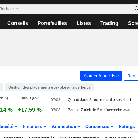
Conseils
Portefeuilles
Listes
Trading
Scr
Ajouter à une liste
Rapp
Gestion des placements et exploitants de fonds
ia. 5j.
Varia. 1 janv.
07/08
Quand Jane Street remballe ses shorts sur Sivers Semiconductors
,14 %
+17,59 %
07/08
Bourse Zurich: le SMI s'accroche avant l'emploi américain
Société
Finances
Valorisation
Consensus
Ratings