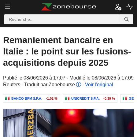
Remaniement bancaire en
Italie : le point sur les fusions-
acquisitions depuis 2025
Publié le 08/06/2026 à 17:07 - Modifié le 08/06/2026 à 17:09
Reuters - Traduit par Zonebourse
-
Voir l'original
BANCO BPM S.P.A.
-1,02 %
UNICREDIT S.P.A.
-0,39 %
GEN