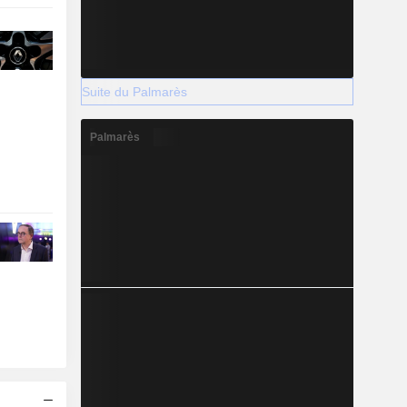
Suite du Palmarès
Palmarès