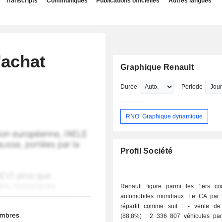
Transcripts
Communiqués
Publications officielles
Autres langues
'achat
Graphique Renault
Durée
Période
RNO: Graphique dynamique
Profil Société
Renault figure parmi les 1ers con
automobiles mondiaux. Le CA par a
répartit comme suit : - vente de véhicules
membres
(88,8%) : 2 336 807 véhicules parti