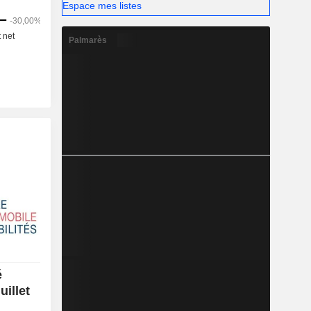
Espace mes listes
Palmarès
é
uillet