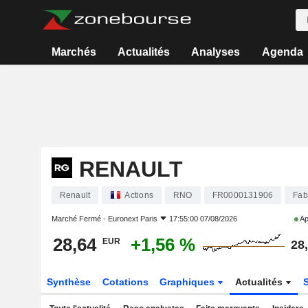
Marchés
Actualités
Analyses
Agenda
RENAULT
Renault
Actions
RNO
FR0000131906
Fab
Marché Fermé -
Euronext Paris
17:55:00 07/08/2026
Ap
28,64
+1,56 %
EUR
28
Synthèse
Cotations
Graphiques
Actualités