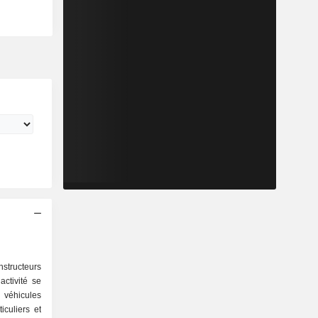
structeurs
ctivité se
culiers et