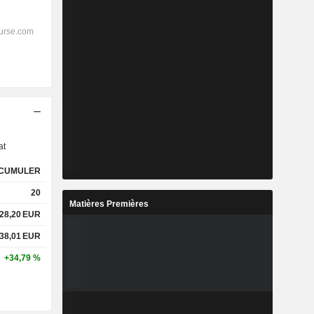
s
at
CUMULER
20
Matières Premières
28,20
EUR
38,01
EUR
+34,79 %