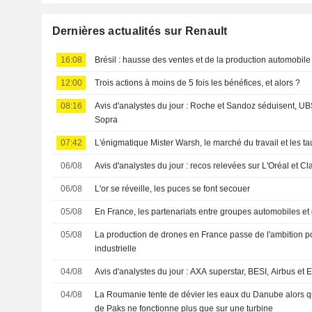
Dernières actualités sur Renault
16:08
Brésil : hausse des ventes et de la production automobile e
12:00
Trois actions à moins de 5 fois les bénéfices, et alors ?
08:16
Avis d'analystes du jour : Roche et Sandoz séduisent, 
Sopra
07:42
L'énigmatique Mister Warsh, le marché du travail et les ta
06/08
Avis d'analystes du jour : recos relevées sur L'Oréal et Cl
06/08
L'or se réveille, les puces se font secouer
05/08
En France, les partenariats entre groupes automobiles et 
05/08
La production de drones en France passe de l'ambition po
industrielle
04/08
Avis d'analystes du jour : AXA superstar, BESI, Airbus et
04/08
La Roumanie tente de dévier les eaux du Danube alors q
de Paks ne fonctionne plus que sur une turbine