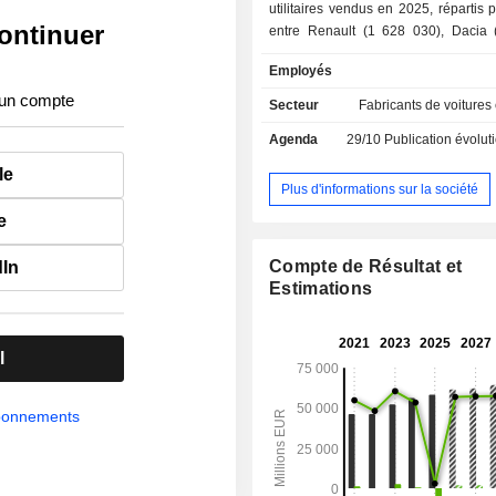
utilitaires vendus en 2025, répartis
ontinuer
entre Renault (1 628 030), Dacia 
Alpine (10 970), Renault Korea Moto
Employés
autres (2 431) ; - prestations de services (11,1%)
: prestations de financement des ven
 un compte
Secteur
Fabricants de voitures
location, crédit-bail, etc.), de servi
Agenda
29/10
Publication évolution de l'acti
(entretien, extension de garantie, 
etc.) et de services de mobilité. A fin 2025, le
le
groupe dispose de 25 sites industri
Plus d'informations sur la société
monde. La répartition géographique du CA est
e
la suivante : France (28,5%), Europ
Amériques (8,2%), Eurasie (5%), Asi
Compte de Résultat et
dIn
(4,3%), Afrique et Moyen Orient (3,4%
Estimations
l
abonnements