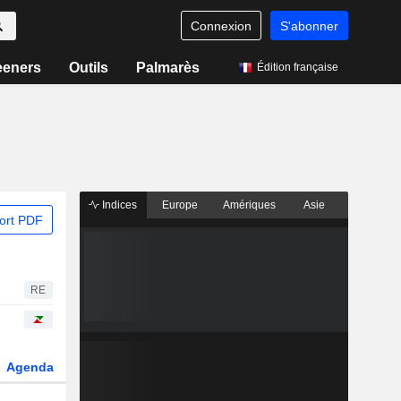
Connexion
S'abonner
eeners
Outils
Palmarès
Édition française
Indices
Europe
Amériques
Asie
ort PDF
RE
Agenda
Secteur
Dérivés
Fonds et ETFs