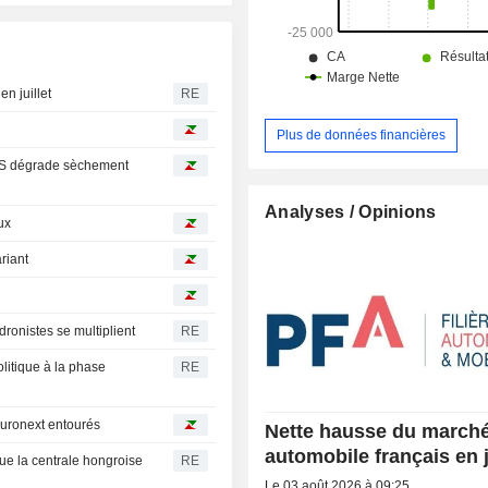
n juillet
RE
Plus de données financières
UBS dégrade sèchement
Analyses / Opinions
ux
ariant
dronistes se multiplient
RE
litique à la phase
RE
 Euronext entourés
Nette hausse du march
automobile français en j
ue la centrale hongroise
RE
Le 03 août 2026 à 09:25