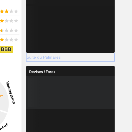
BBB
Suite du Palmarès
Devises / Forex