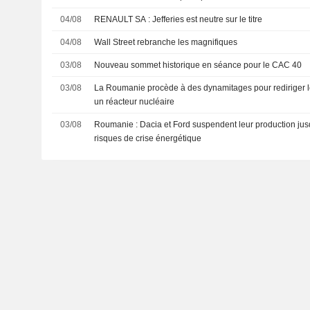
04/08
RENAULT SA : Jefferies est neutre sur le titre
04/08
Wall Street rebranche les magnifiques
03/08
Nouveau sommet historique en séance pour le CAC 40
03/08
La Roumanie procède à des dynamitages pour rediriger 
un réacteur nucléaire
03/08
Roumanie : Dacia et Ford suspendent leur production jus
risques de crise énergétique