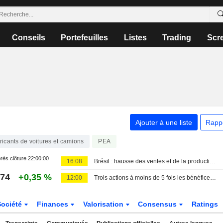
Conseils
Portefeuilles
Listes
Trading
Scr
Ajouter à une liste
Rapp
ricants de voitures et camions
PEA
rès clôture
22:00:00
16:08
Brésil : hausse des ventes et de la production automobile en juillet
,74
+0,35 %
12:00
Trois actions à moins de 5 fois les bénéfices, et alors ?
Société
Finances
Valorisation
Consensus
Ratings