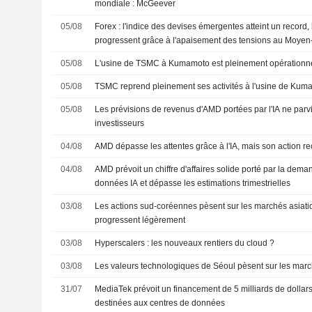
mondiale : McGeever
05/08
Forex : l'indice des devises émergentes atteint un record,
progressent grâce à l'apaisement des tensions au Moyen
05/08
L'usine de TSMC à Kumamoto est pleinement opérationne
05/08
TSMC reprend pleinement ses activités à l'usine de Kum
05/08
Les prévisions de revenus d'AMD portées par l'IA ne parv
investisseurs
04/08
AMD dépasse les attentes grâce à l'IA, mais son action r
04/08
AMD prévoit un chiffre d'affaires solide porté par la dem
données IA et dépasse les estimations trimestrielles
03/08
Les actions sud-coréennes pèsent sur les marchés asiati
progressent légèrement
03/08
Hyperscalers : les nouveaux rentiers du cloud ?
03/08
Les valeurs technologiques de Séoul pèsent sur les marc
31/07
MediaTek prévoit un financement de 5 milliards de dollars
destinées aux centres de données