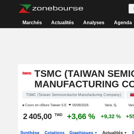
Marchés
Actualités
Analyses
Agenda
TSMC (TAIWAN SEM
MANUFACTURING C
TSMC (Taiwan Semiconductor Manufacturing Company)
Cours en clôture
Taiwan S.E.
05/08/2026
Varia. 5j.
Vari
2 405,00
+3,66 %
TWD
+9,32 %
+5
Synthèse
Cotations
Graphiques
Actualités