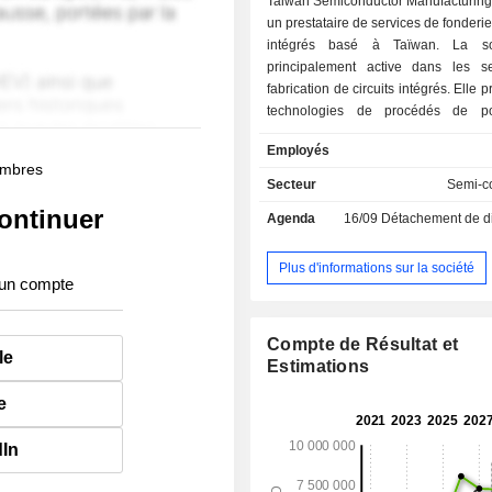
Taiwan Semiconductor Manufacturing 
un prestataire de services de fonderie
intégrés basé à Taïwan. La so
principalement active dans les s
fabrication de circuits intégrés. Elle
technologies de procédés de po
solutions de procédés spéciali
Employés
techniques avancées de photom
membres
d’empilement de silicium, ains
Secteur
Semi-c
technologies liées au conditionneme
ontinuer
Agenda
16/09
Détachement de dividen
soutenant un écosystème de c
complet. Les produits de la société so
à divers secteurs électroniques,
Plus d'informations sur la société
 un compte
l'intelligence artificielle, le ca
performance, les communications f
sans fil, les équipements autom
Compte de Résultat et
industriels, l'informatique person
le
Estimations
applications informatiques, l'électro
public, l'Internet des objets intelli
e
appareils portables.
dIn