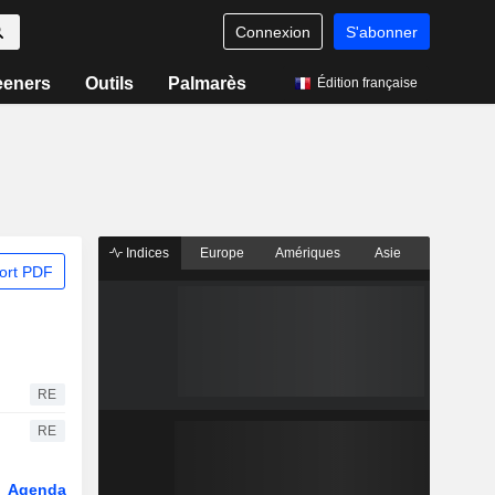
Connexion
S'abonner
eeners
Outils
Palmarès
Édition française
Indices
Europe
Amériques
Asie
ort PDF
RE
RE
Agenda
Secteur
Fonds et ETFs