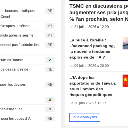
TSMC en discussions p
 les bourses asiatiques
RE
augmenter ses prix jusq
-Orient
% l'an prochain, selon N
lle après le séisme
MT
Le 21 juillet 2026 à 12:29
amoto après le séisme
MT
La puce à l'oreille :
iennent pas à séduire les
RE
L'advanced packaging,
la nouvelle tendance
explosive de l'IA ?
ecule en Bourse
Le 09 juillet 2026 à 20:00
ande des centres de
RE
L’IA dope les
exportations de Taïwan,
ques, les devises
RE
sous l’ombre des
risques géopolitiques
Le 20 juin 2025 à 16:27
hés asiatiques
RE
Plus d'analyses
 pour les puces d'IA
RE