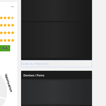
AA
Suite du Palmarès
Devises / Forex