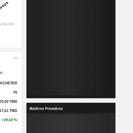
s
at
ACHETER
35
405,00
TWD
Matières Premières
117,61
TWD
+29,63 %