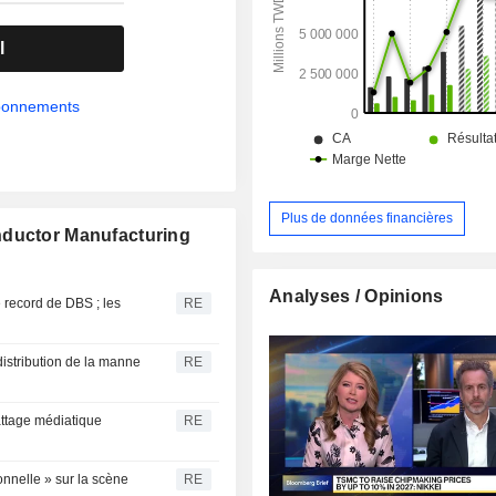
l
abonnements
Plus de données financières
nductor Manufacturing
Analyses / Opinions
 record de DBS ; les
RE
istribution de la manne
RE
attage médiatique
RE
onnelle » sur la scène
RE