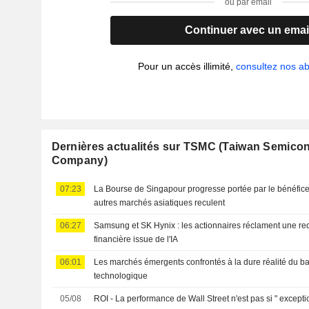
ou par email
Continuer avec un emai
Pour un accès illimité,
consultez nos 
Dernières actualités sur TSMC (Taiwan Semico
Company)
07:23
La Bourse de Singapour progresse portée par le bénéfice
autres marchés asiatiques reculent
06:27
Samsung et SK Hynix : les actionnaires réclament une red
financière issue de l'IA
06:01
Les marchés émergents confrontés à la dure réalité du b
technologique
05/08
ROI - La performance de Wall Street n'est pas si " excepti