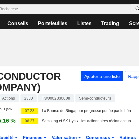
Conseils
Portefeuilles
Listes
Trading
Scr
ICONDUCTOR
Ajouter à une liste
Rapp
OMPANY)
Actions
2330
TW0002330008
Semi-conducteurs
a. 1 janv.
07:23
La Bourse de Singapour progresse portée par le bénéfice record de DBS ; les autres marchés asiatiques reculent
5,16 %
06:27
Samsung et SK Hynix : les actionnaires réclament une redistribution de la manne financière issue de l'IA
Société
Finances
Valorisation
Consensus
Ratings