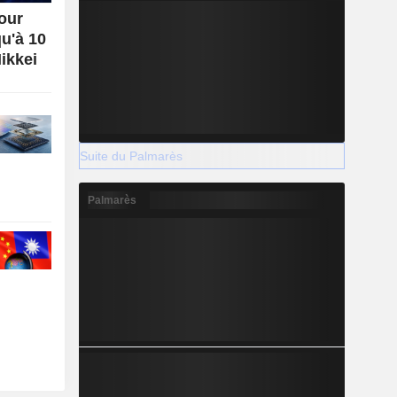
our
u'à 10
ikkei
Suite du Palmarès
Palmarès