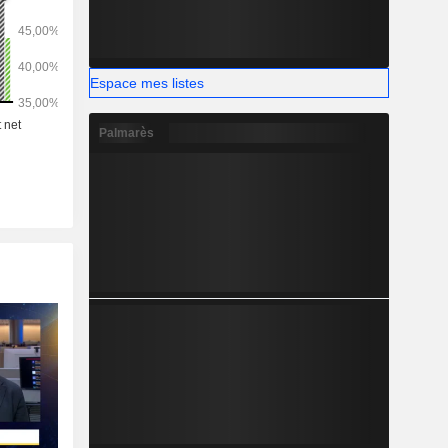
Espace mes listes
Palmarès