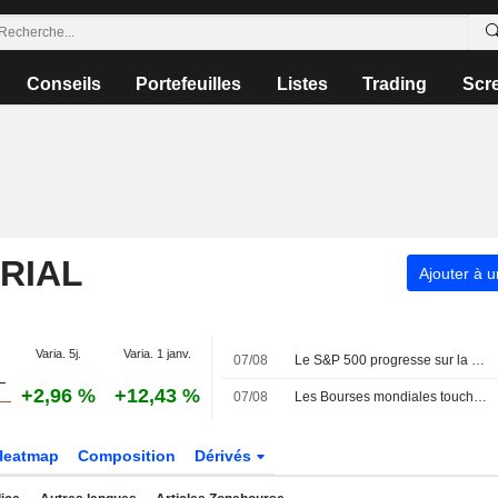
Conseils
Portefeuilles
Listes
Trading
Scr
RIAL
Ajouter à u
Varia. 5j.
Varia. 1 janv.
07/08
Le S&P 500 progresse sur la semaine, porté par l'envolée des géants de la technologie
+2,96 %
+12,43 %
07/08
Les Bourses mondiales touchent des sommets après l'emploi américain
Heatmap
Composition
Dérivés