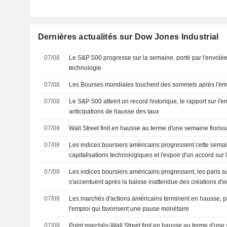
Dernières actualités sur Dow Jones Industrial
07/08
Le S&P 500 progresse sur la semaine, porté par l'envolée
technologie
07/08
Les Bourses mondiales touchent des sommets après l'em
07/08
Le S&P 500 atteint un record historique, le rapport sur l'
anticipations de hausse des taux
07/08
Wall Street finit en hausse au terme d'une semaine floris
07/08
Les indices boursiers américains progressent cette semai
capitalisations technologiques et l'espoir d'un accord sur 
07/08
Les indices boursiers américains progressent, les paris 
s'accentuent après la baisse inattendue des créations d'
07/08
Les marchés d'actions américains terminent en hausse, por
l'emploi qui favorisent une pause monétaire
07/08
Point marchés-Wall Street finit en hausse au terme d'une