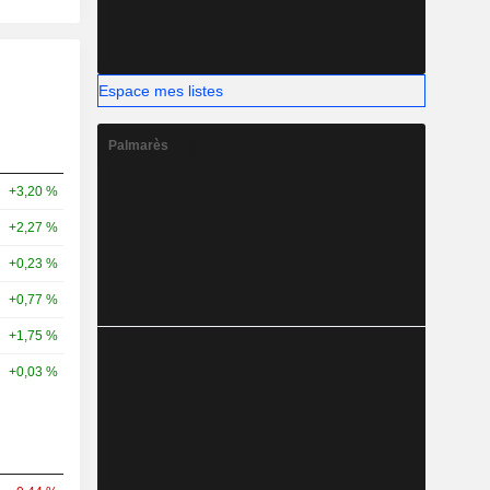
Espace mes listes
Palmarès
+3,20 %
+2,27 %
+0,23 %
+0,77 %
+1,75 %
+0,03 %