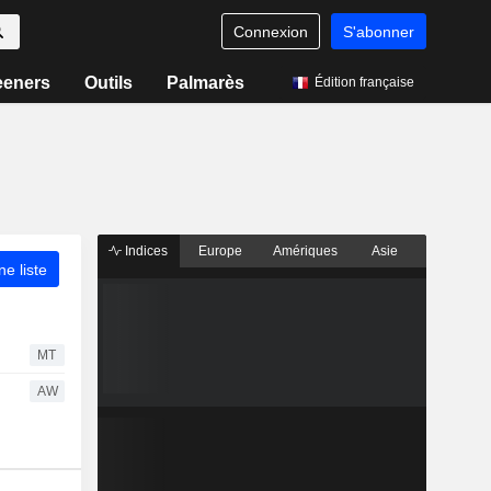
Connexion
S'abonner
eeners
Outils
Palmarès
Édition française
Indices
Europe
Amériques
Asie
ne liste
MT
AW