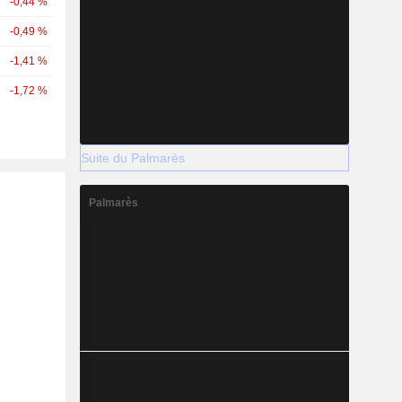
-0,44 %
-0,49 %
-1,41 %
-1,72 %
Suite du Palmarès
Palmarès