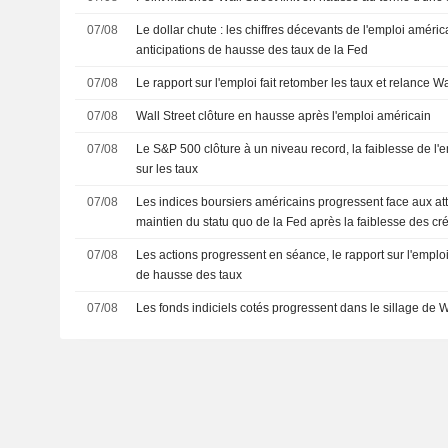
07/08
Le dollar chute : les chiffres décevants de l'emploi améri
anticipations de hausse des taux de la Fed
07/08
Le rapport sur l'emploi fait retomber les taux et relance Wa
07/08
Wall Street clôture en hausse après l'emploi américain
07/08
Le S&P 500 clôture à un niveau record, la faiblesse de l'e
sur les taux
07/08
Les indices boursiers américains progressent face aux at
maintien du statu quo de la Fed après la faiblesse des cr
07/08
Les actions progressent en séance, le rapport sur l'emplo
de hausse des taux
07/08
Les fonds indiciels cotés progressent dans le sillage de W