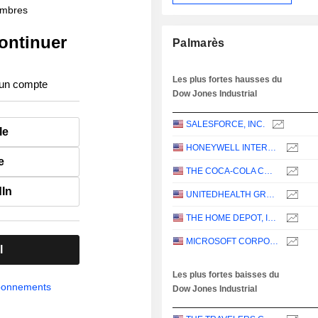
membres
ontinuer
Palmarès
Les plus fortes hausses du
 un compte
Dow Jones Industrial
SALESFORCE, INC.
le
HONEYWELL INTERNATIONAL INC.
e
THE COCA-COLA COMPANY
dIn
UNITEDHEALTH GROUP INC.
THE HOME DEPOT, INC.
MICROSOFT CORPORATION
l
Les plus fortes baisses du
abonnements
Dow Jones Industrial