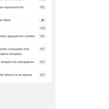
cain repoussent les
RE
ll Street
AW
mploi apaisant les craintes
RE
tentes croissantes d'un
MT
éations d'emplois
i tempère les anticipations
MT
all Street à la mi-séance
MT