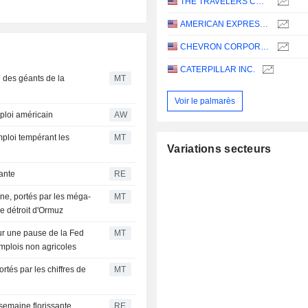
THE TRAVELERS COMPANIES, INC.
AMERICAN EXPRESS COMPANY
CHEVRON CORPORATION
CATERPILLAR INC.
 des géants de la
MT
Voir le palmarès
ploi américain
AW
emploi tempérant les
MT
Variations secteurs
sante
RE
ne, portés par les méga-
MT
le détroit d'Ormuz
sur une pause de la Fed
MT
emplois non agricoles
tés par les chiffres de
MT
 semaine florissante
RE