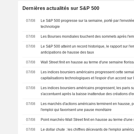
Dernières actualités sur S&P 500
07/08
Le S&P 500 progresse sur la semaine, porté par l'envolée
technologie
07/08
Les Bourses mondiales touchent des sommets après l'em
07/08
Le S&P 500 atteint un record historique, le rapport sur l'
anticipations de hausse des taux
07/08
Wall Street finit en hausse au terme d'une semaine floris
07/08
Les indices boursiers américains progressent cette semai
capitalisations technologiques et l'espoir d'un accord sur 
07/08
Les indices boursiers américains progressent, les paris 
s'accentuent après la baisse inattendue des créations d'
07/08
Les marchés d'actions américains terminent en hausse, por
l'emploi qui favorisent une pause monétaire
07/08
Point marchés-Wall Street finit en hausse au terme d'une
07/08
Le dollar chute : les chiffres décevants de l'emploi améri