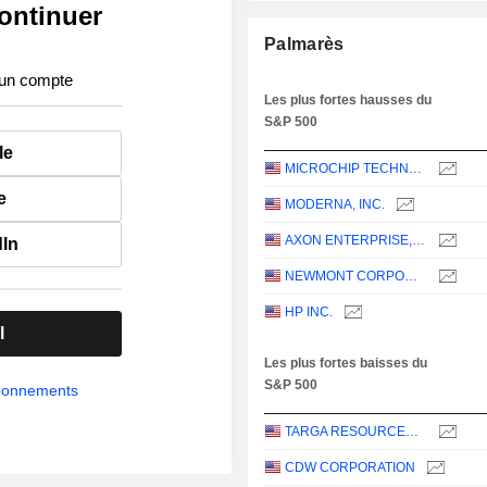
ontinuer
Palmarès
 un compte
Les plus fortes hausses du
S&P 500
le
MICROCHIP TECHNOLOGY INCORPORATED
e
MODERNA, INC.
AXON ENTERPRISE, INC.
dIn
NEWMONT CORPORATION
HP INC.
l
Les plus fortes baisses du
S&P 500
abonnements
TARGA RESOURCES CORP.
CDW CORPORATION