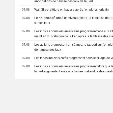
anticipations de hausse des taux de la Fed
07/08
Wall Street clôture en hausse après l'emploi américain
07/08
Le S&P 500 clôture à un niveau record, la faiblesse de l'e
sur les taux
07/08
Les indices boursiers américains progressent face aux at
maintien du statu quo de la Fed après la faiblesse des cr
07/08
Les actions progressent en séance, le rapport sur l'emplo
de hausse des taux
07/08
Les fonds indiciels cotés progressent dans le sillage de W
07/08
Les indices boursiers américains progressent alors que l
la Fed augmentent suite à la baisse inattendue des créat
agricoles