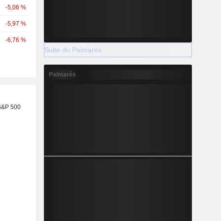
-5,06 %
-5,97 %
-6,76 %
Suite du Palmarès
Palmarès
S&P 500