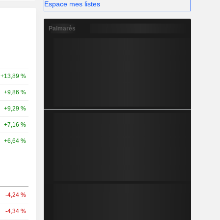
Espace mes listes
Palmarès
+13,89 %
+9,86 %
+9,29 %
+7,16 %
+6,64 %
-4,24 %
-4,34 %