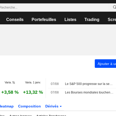
Conseils
Portefeuilles
Listes
Trading
Scr
Ajouter à u
Varia. 5j.
Varia. 1 janv.
07/08
Le S&P 500 progresse sur la semaine, porté par l'envolée des géants de la technologie
+3,58 %
+13,32 %
07/08
Les Bourses mondiales touchent des sommets après l'emploi américain
Heatmap
Composition
Dérivés