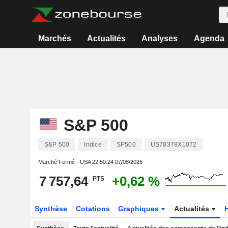
Marchés
Actualités
Analyses
Agenda
S&P 500
S&P 500
Indice
SP500
US78378X1072
Marché Fermé - USA
22:50:24 07/08/2026
7 757,64
+0,62 %
PTS
Synthèse
Cotations
Graphiques
Actualités