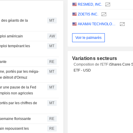
RESMED, INC.
ZOETIS INC.
 des géants de la
MT
AKAMAI TECHNOLOGIES, INC.
ploi américain
AW
Voir le palmarès
emploi tempérant les
MT
Variations secteurs
sante
RE
Composition de l'ETF
iShares Core 
ETF - USD
ne, portés par les méga-
MT
le détroit d'Ormuz
sur une pause de la Fed
MT
emplois non agricoles
tés par les chiffres de
MT
 semaine florissante
RE
cain repoussent les
RE