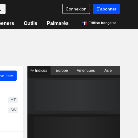
Connexion
S'abonner
eeners
Outils
Palmarès
Édition française
Indices
Europe
Amériques
Asie
ne liste
MT
AW