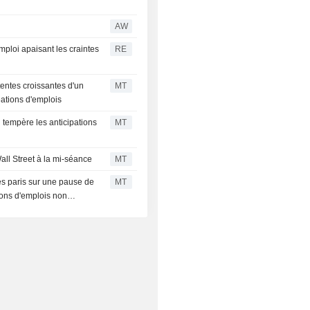
AW
mploi apaisant les craintes
RE
tentes croissantes d'un
MT
éations d'emplois
i tempère les anticipations
MT
all Street à la mi-séance
MT
es paris sur une pause de
MT
ions d'emplois non