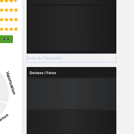
AA
Suite du Palmarès
Devises / Forex