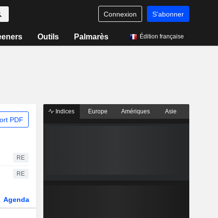
Connexion
S'abonner
eeners
Outils
Palmarès
Édition française
Indices
Europe
Amériques
Asie
ort PDF
RE
RE
Agenda
Secteur
Dérivés
Fonds et ETFs