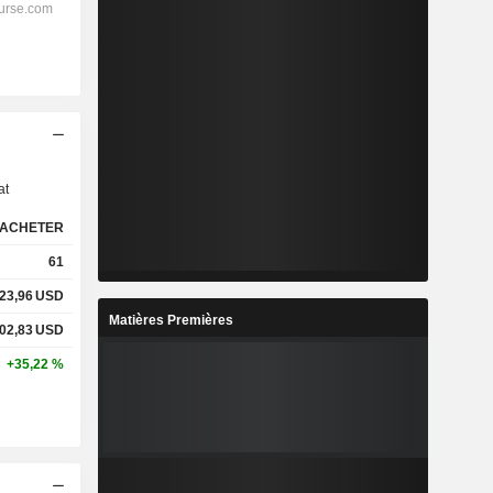
s
at
ACHETER
61
23,96
USD
Matières Premières
02,83
USD
+35,22 %