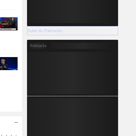
Suite du Palmarès
Palmarès