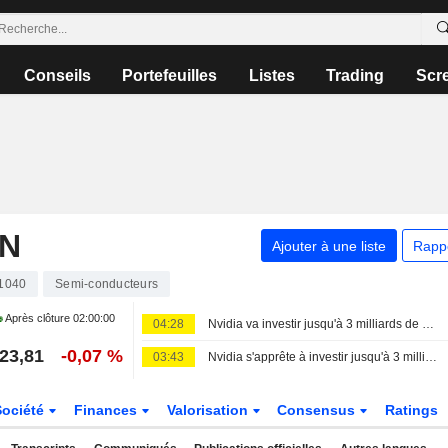
Conseils
Portefeuilles
Listes
Trading
Scr
ON
Ajouter à une liste
Rapp
1040
Semi-conducteurs
Après clôture
02:00:00
04:28
Nvidia va investir jusqu'à 3 milliards de dollars dans Lancium, le développeur du centre de données Stargate, selon The Information
23,81
-0,07 %
03:43
Nvidia s'apprête à investir jusqu'à 3 milliards de dollars dans Lancium, selon The Information
Société
Finances
Valorisation
Consensus
Ratings