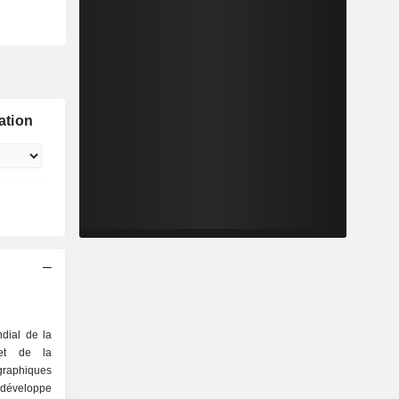
ation
dial de la
 et de la
graphiques
éveloppe