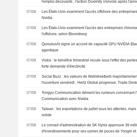
l'emploi décevants ; l'action Doximity s'envole après l'an
recherche par IA
07/08
Les États-Unis examinent l'accès offshore des entreprise
Nvidia
07/08
Les États-Unis examinent l'accès des entreprises chinois
l'offshore, selon Bloomberg
07/08
QumulusAI signe un accord de capacité GPU NVIDIA Bla
agentique
07/08
Vistra : le bénéfice trimestriel recule sous l'effet des per
forte demande d'électricité
07/08
Social Buzz : les valeurs de Wallstreetbets majoritaireme
l'ouverture vendredi ; Hertz Global progresse, Trade Des
07/08
Tongyu Communication dément les rumeurs concernant l'i
Communication avec Nvidia
07/08
Taïwan : les exportations de juillet sous les attentes, mai
solide
07/08
Le conseil d'administration de SK Hynix approuve 38 milli
d'investissements pour ses usines de puces de Yongin e