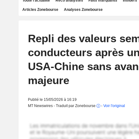
Toute l'actualité
Reco analystes
Faits marquants
Insiders
Articles Zonebourse
Analyses Zonebourse
Repli des valeurs sem
conducteurs après u
USA-Chine sans avan
majeure
Publié le 15/05/2026 à 16:19
MT Newswires - Traduit par Zonebourse
-
Voir l'original