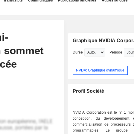
Transcripts
Communiqués
Publications officielles
Autres langues
i-
Graphique NVIDIA Corpor
n sommet
Durée
Période
cée
NVDA: Graphique dynamique
Profil Société
NVIDIA Corporation est le n° 1 mon
conception, du développement
commercialisation de processeurs 
programmables. Le groupe d