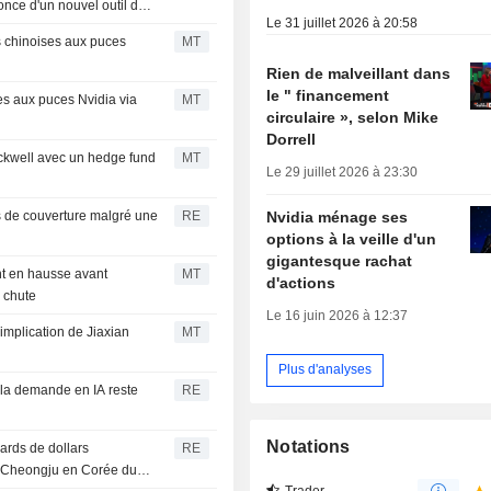
nonce d'un nouvel outil de
Le 31 juillet 2026 à 20:58
s chinoises aux puces
MT
Rien de malveillant dans
le " financement
es aux puces Nvidia via
MT
circulaire », selon Mike
Dorrell
ckwell avec un hedge fund
MT
Le 29 juillet 2026 à 23:30
Nvidia ménage ses
tes de couverture malgré une
RE
options à la veille d'un
gigantesque rachat
nt en hausse avant
MT
d'actions
k chute
Le 16 juin 2026 à 12:37
mplication de Jiaxian
MT
Plus d'analyses
s la demande en IA reste
RE
Notations
ards de dollars
RE
t Cheongju en Corée du
Trader