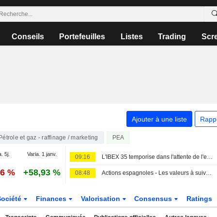
Conseils
Portefeuilles
Listes
Trading
Scr
Ajouter à une liste
Rapp
Pétrole et gaz - raffinage / marketing
PEA
. 5j.
Varia. 1 janv.
09:16
L'IBEX 35 temporise dans l'attente de l'emploi américain, tout en restant sur une tendance hebdomadaire positive
06 %
+58,93 %
08:48
Actions espagnoles - Les valeurs à suivre le 7 août
Société
Finances
Valorisation
Consensus
Ratings