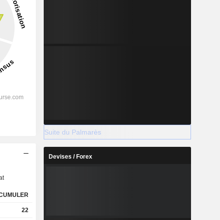
Suite du Palmarès
s
Devises / Forex
at
CUMULER
22