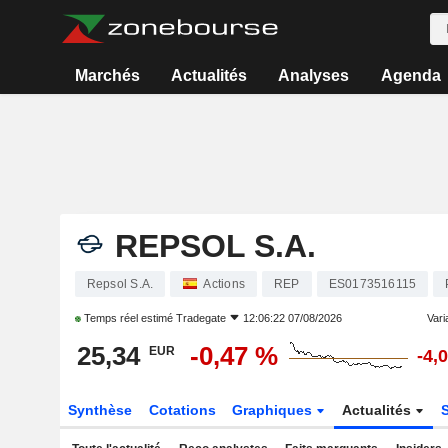
Marchés
Actualités
Analyses
Agenda
REPSOL S.A.
Repsol S.A.
Actions
REP
ES0173516115
Temps réel estimé
Tradegate
12:06:22 07/08/2026
Varia
25,34
-0,47 %
EUR
-4,
Synthèse
Cotations
Graphiques
Actualités