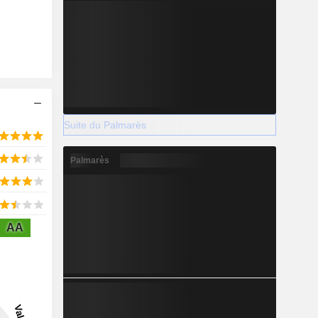
Suite du Palmarès
Palmarès
AA