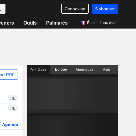
Connexion
S'abonner
eeners
Outils
Palmarès
Édition française
Indices
Europe
Amériques
Asie
ort PDF
RE
RE
Agenda
Secteur
Dérivés
Fonds et ETFs