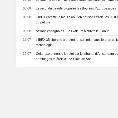
03/08
Le recul du pétrole propulse les Bourses, l'Europe à des
03/08
L'IBEX entame le mois d'août en hausse et frôle les 20 000 
du pétrole
03/08
Actions espagnoles - Les valeurs à suivre le 3 août
31/07
L'IBEX 35 cherche à prolonger sa série haussière en cette fi
technologie
30/07
Celanese annonce le rejet par le tribunal d'Amsterdam 
dommages-intérêts d'une filiale de Shell