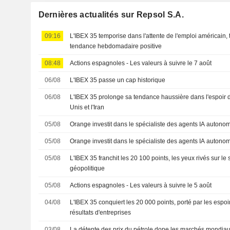
Dernières actualités sur Repsol S.A.
09:16
L'IBEX 35 temporise dans l'attente de l'emploi américain, 
tendance hebdomadaire positive
08:48
Actions espagnoles - Les valeurs à suivre le 7 août
06/08
L'IBEX 35 passe un cap historique
06/08
L'IBEX 35 prolonge sa tendance haussière dans l'espoir d'
Unis et l'Iran
05/08
Orange investit dans le spécialiste des agents IA auto
05/08
Orange investit dans le spécialiste des agents IA auto
05/08
L'IBEX 35 franchit les 20 100 points, les yeux rivés sur le
géopolitique
05/08
Actions espagnoles - Les valeurs à suivre le 5 août
04/08
L'IBEX 35 conquiert les 20 000 points, porté par les espoi
résultats d'entreprises
03/08
La détente des prix du pétrole dope les marchés mondia