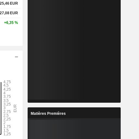
25,46
EUR
27,08
EUR
+6,35 %
Matières Premières