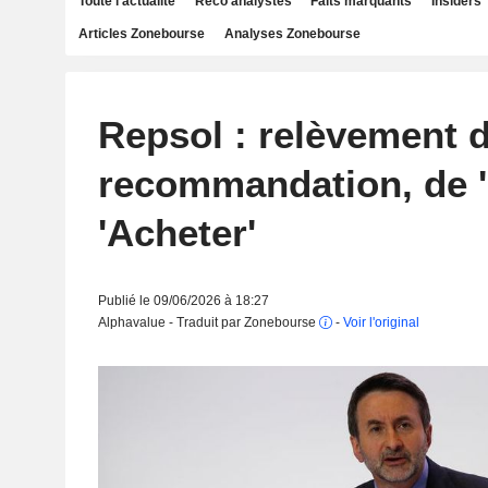
Toute l'actualité
Reco analystes
Faits marquants
Insiders
Articles Zonebourse
Analyses Zonebourse
Repsol : relèvement 
recommandation, de '
'Acheter'
Publié le 09/06/2026 à 18:27
Alphavalue - Traduit par Zonebourse
-
Voir l'original