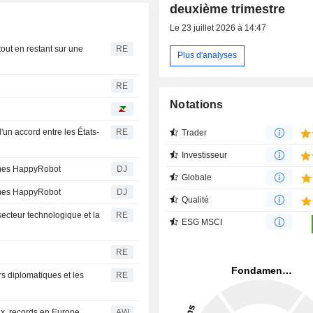
deuxième trimestre
Le 23 juillet 2026 à 14:47
tout en restant sur une
RE
Plus d'analyses
RE
Notations
un accord entre les États-
RE
Trader
Investisseur
nomes HappyRobot
DJ
Globale
nomes HappyRobot
DJ
Qualité
 secteur technologique et la
RE
ESG MSCI
RE
rs diplomatiques et les
RE
ux, records en Europe
AW