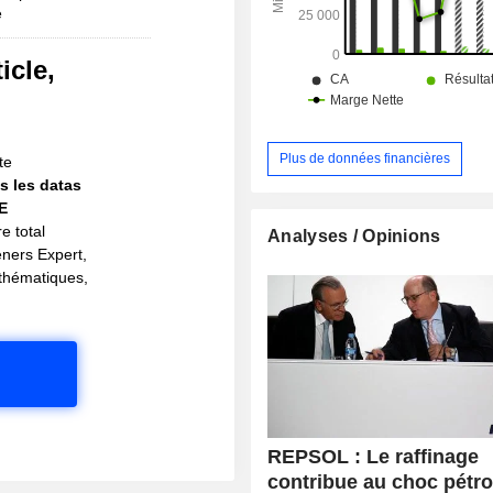
d'électricité produits. La répartition
e
géographique du CA est la suivante
(59,4%), Portugal (5,6%), Europe (9
icle,
(7%), Etats-Unis (6,5%) et autres (11,
!
Plus de données financières
te
s les datas
IE
e total
Analyses / Opinions
eners Expert,
s thématiques,
REPSOL : Le raffinage
contribue au choc pétro