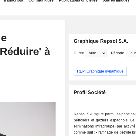
Transcripts
Communiqués
Publications officielles
Autres langues
de
Graphique Repsol S.A.
Réduire' à
Durée
Période
REP: Graphique dynamique
Profil Société
Repsol S.A. figure parmi les princip
pétroliers et gaziers espagnols. Le
éliminations intragroupe) par activité
comme suit : - raffinage de pétrole brut (56,7% ;