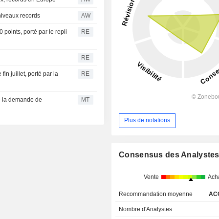
 niveaux records
AW
points, porté par le repli
RE
RE
n juillet, porté par la
RE
de la demande de
MT
Plus de notations
Consensus des Analyste
Vente
Ach
Recommandation moyenne
AC
Nombre d'Analystes