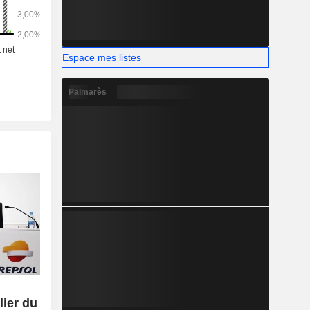
 : Espagne
,8%), Pérou
7%).
Espace mes listes
Palmarès
lier du